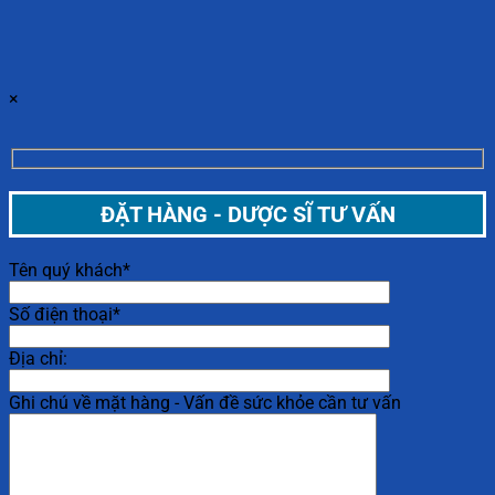
×
ĐẶT HÀNG - DƯỢC SĨ TƯ VẤN
Tên quý khách*
Số điện thoại*
Địa chỉ:
Ghi chú về mặt hàng - Vấn đề sức khỏe cần tư vấn