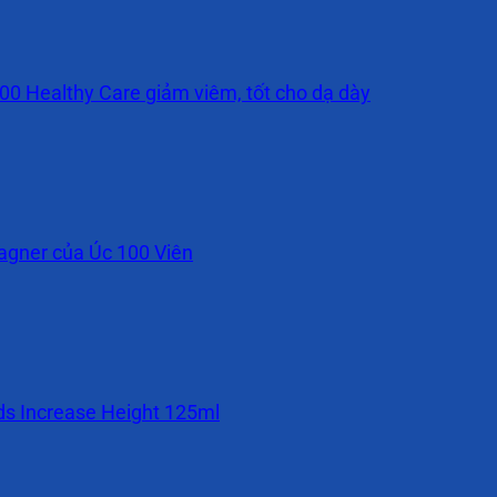
00 Healthy Care giảm viêm, tốt cho dạ dày
Wagner của Úc 100 Viên
ids Increase Height 125ml