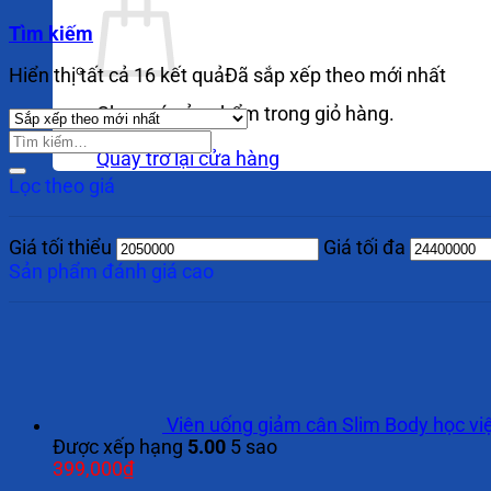
Tìm kiếm
Hiển thị tất cả 16 kết quả
Đã sắp xếp theo mới nhất
Chưa có sản phẩm trong giỏ hàng.
Quay trở lại cửa hàng
Lọc theo giá
Giá tối thiểu
Giá tối đa
Sản phẩm đánh giá cao
Viên uống giảm cân Slim Body học vi
Được xếp hạng
5.00
5 sao
399,000
₫