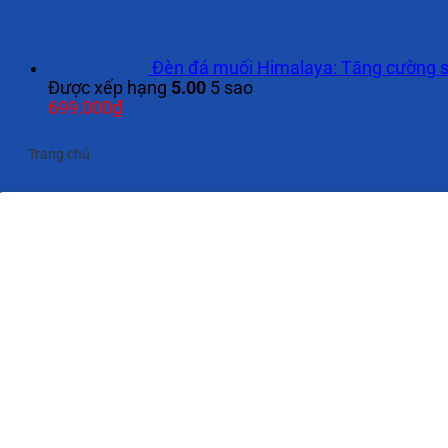
Đèn đá muối Himalaya: Tăng cường s
Được xếp hạng
5.00
5 sao
699,000
₫
Trang chủ