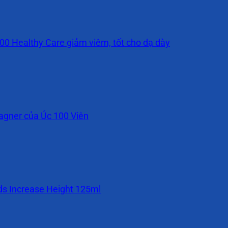
00 Healthy Care giảm viêm, tốt cho dạ dày
Wagner của Úc 100 Viên
ids Increase Height 125ml