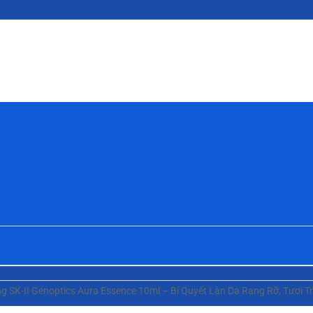
 SK-II Genoptics Aura Essence 10ml – Bí Quyết Làn Da Rạng Rỡ, Tươi T