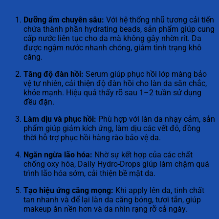
Dưỡng ẩm chuyên sâu:
Với hệ thống nhũ tương cải tiến
chứa thành phần hydrating beads, sản phẩm giúp cung
cấp nước liên tục cho da mà không gây nhờn rít. Da
được ngậm nước nhanh chóng, giảm tình trạng khô
căng.
Tăng độ đàn hồi:
Serum giúp phục hồi lớp màng bảo
vệ tự nhiên, cải thiện độ đàn hồi cho làn da săn chắc,
khỏe mạnh. Hiệu quả thấy rõ sau 1–2 tuần sử dụng
đều đặn.
Làm dịu và phục hồi:
Phù hợp với làn da nhạy cảm, sản
phẩm giúp giảm kích ứng, làm dịu các vết đỏ, đồng
thời hỗ trợ phục hồi hàng rào bảo vệ da.
Ngăn ngừa lão hóa:
Nhờ sự kết hợp của các chất
chống oxy hóa, Daily Hydro-Drops giúp làm chậm quá
trình lão hóa sớm, cải thiện bề mặt da.
Tạo hiệu ứng căng mọng:
Khi apply lên da, tinh chất
tan nhanh và để lại làn da căng bóng, tươi tắn, giúp
makeup ăn nền hơn và da nhìn rạng rỡ cả ngày.