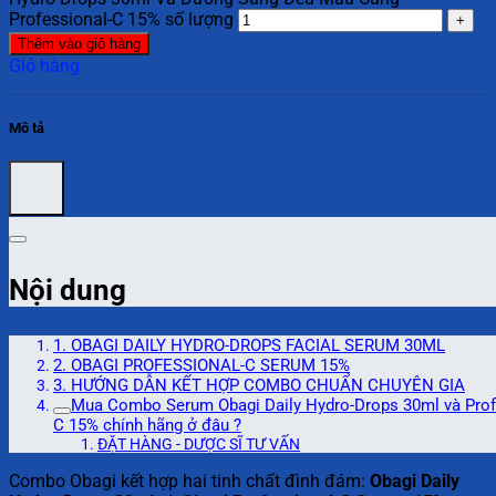
Professional-C 15% số lượng
Thêm vào giỏ hàng
Giỏ hàng
Mô tả
Nội dung
1. OBAGI DAILY HYDRO-DROPS FACIAL SERUM 30ML
2. OBAGI PROFESSIONAL-C SERUM 15%
3. HƯỚNG DẪN KẾT HỢP COMBO CHUẨN CHUYÊN GIA
Mua Combo Serum Obagi Daily Hydro-Drops 30ml và Prof
C 15% chính hãng ở đâu ?
ĐẶT HÀNG - DƯỢC SĨ TƯ VẤN
Combo Obagi kết hợp hai tinh chất đình đám:
Obagi Daily