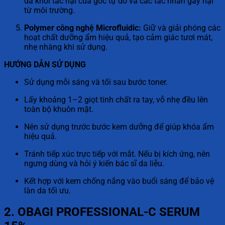
da khỏi tác hại của gốc tự do và các tác nhân gây hại
từ môi trường.
Polymer công nghệ Microfluidic:
Giữ và giải phóng các
hoạt chất dưỡng ẩm hiệu quả, tạo cảm giác tươi mát,
nhẹ nhàng khi sử dụng.
HƯỚNG DẪN SỬ DỤNG
Sử dụng mỗi sáng và tối sau bước toner.
Lấy khoảng 1–2 giọt tinh chất ra tay, vỗ nhẹ đều lên
toàn bộ khuôn mặt.
Nên sử dụng trước bước kem dưỡng để giúp khóa ẩm
hiệu quả.
Tránh tiếp xúc trực tiếp với mắt. Nếu bị kích ứng, nên
ngưng dùng và hỏi ý kiến bác sĩ da liễu.
Kết hợp với kem chống nắng vào buổi sáng để bảo vệ
làn da tối ưu.
2. OBAGI PROFESSIONAL-C SERUM