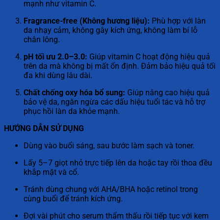
mạnh như vitamin C.
Fragrance-free (Không hương liệu):
Phù hợp với làn
da nhạy cảm, không gây kích ứng, không làm bí lỗ
chân lông.
pH tối ưu 2.0–3.0:
Giúp vitamin C hoạt động hiệu quả
trên da mà không bị mất ổn định. Đảm bảo hiệu quả tối
đa khi dùng lâu dài.
Chất chống oxy hóa bổ sung:
Giúp nâng cao hiệu quả
bảo vệ da, ngăn ngừa các dấu hiệu tuổi tác và hỗ trợ
phục hồi làn da khỏe mạnh.
HƯỚNG DẪN SỬ DỤNG
Dùng vào buổi sáng, sau bước làm sạch và toner.
Lấy 5–7 giọt nhỏ trực tiếp lên da hoặc tay rồi thoa đều
khắp mặt và cổ.
Tránh dùng chung với AHA/BHA hoặc retinol trong
cùng buổi để tránh kích ứng.
Đợi vài phút cho serum thẩm thấu rồi tiếp tục với kem