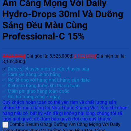
Ẩm Căng Mọng Với Daily
Hydro-Drops 30ml Và Dưỡng
Sáng Đều Màu Cùng
Professional-C 15%
3,525,000
₫
Giá gốc là: 3,525,000₫.
3,102,000
₫
Giá hiện tại là:
3,102,000₫.
✅
Dược sĩ chuyên môn tư vấn chuyên sâu
✅ Cam kết hàng chính hãng
✅ Nói không với hàng nhái, hàng cận date
✅ Kiểm tra hàng trước khi thanh toán
✅ Miễn phí giao hàng toàn quốc
✅ Đổi trả trong vòng 7 ngày
Quý khách hoàn toàn có thể yên tâm về chất lượng sản
phẩm khi mua hàng tại Nhà Thuốc Khang Việt. Sau khi nhận
hàng nếu có bất kỳ vấn đề gì không hài lòng, chúng tôi sẽ
luôn giải quyết để đảm bảo quyền lợi cho quý khách!
Combo Serum Obagi Dưỡng Ẩm Căng Mọng Với Daily
Hydro-Drops 30ml Và Dưỡng Sáng Đều Màu Cùng