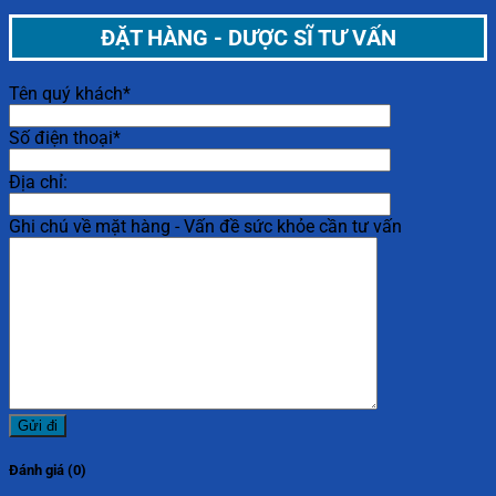
ĐẶT HÀNG - DƯỢC SĨ TƯ VẤN
Tên quý khách*
Số điện thoại*
Địa chỉ:
Ghi chú về mặt hàng - Vấn đề sức khỏe cần tư vấn
Đánh giá (0)