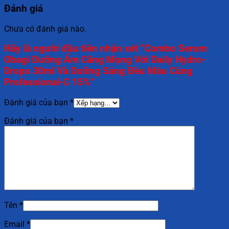
Đánh giá
Chưa có đánh giá nào.
Hãy là người đầu tiên nhận xét “Combo Serum
Obagi Dưỡng Ẩm Căng Mọng Với Daily Hydro-
Drops 30ml Và Dưỡng Sáng Đều Màu Cùng
Professional-C 15%”
Đánh giá của bạn
*
Đánh giá của bạn
*
Tên
*
Email
*