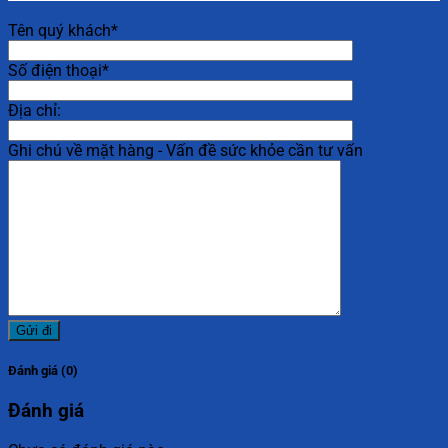
Tên quý khách*
Số điện thoại*
Địa chỉ:
Ghi chú về mặt hàng - Vấn đề sức khỏe cần tư vấn
Đánh giá (0)
Đánh giá