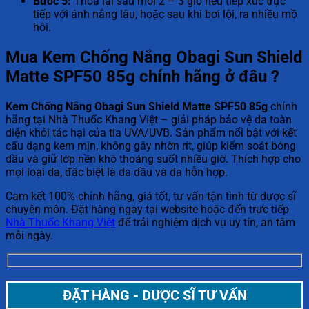
Bước 5:
Thoa lại sau mỗi 2 – 3 giờ nếu tiếp xúc trực
tiếp với ánh nắng lâu, hoặc sau khi bơi lội, ra nhiều mồ
hôi.
Mua
Kem Chống Nắng Obagi Sun Shield
Matte SPF50 85g
chính hãng ở đâu ?
Kem Chống Nắng Obagi Sun Shield Matte SPF50 85g
chính
hãng tại Nhà Thuốc Khang Việt – giải pháp bảo vệ da toàn
diện khỏi tác hại của tia UVA/UVB. Sản phẩm nổi bật với kết
cấu dạng kem mịn, không gây nhờn rít, giúp kiểm soát bóng
dầu và giữ lớp nền khô thoáng suốt nhiều giờ. Thích hợp cho
mọi loại da, đặc biệt là da dầu và da hỗn hợp.
Cam kết 100% chính hãng, giá tốt, tư vấn tận tình từ dược sĩ
chuyên môn. Đặt hàng ngay tại website hoặc đến trực tiếp
Nhà Thuốc Khang Việt
để trải nghiệm dịch vụ uy tín, an tâm
mỗi ngày.
ĐẶT HÀNG - DƯỢC SĨ TƯ VẤN