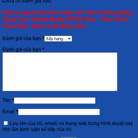
Chưa có đánh giá nào.
Hãy là người đầu tiên nhận xét “Kem Chống Nắng
Obagi Sun Shield Matte SPF50 85g – Bảo Vệ Da
Toàn Diện, Kiểm Soát Bóng Dầu”
Đánh giá của bạn
*
Đánh giá của bạn
*
Tên
*
Email
*
Lưu tên của tôi, email, và trang web trong trình duyệt này
cho lần bình luận kế tiếp của tôi.