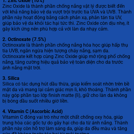
1. Zinc Oxide (10%)
Zinc Oxide là thành phần chống nắng vật lý được biết đến
với khả năng bảo vệ da vượt trội trước tia UVA và UVB. Thành
phần này hoạt động bằng cách phản xạ, phân tán tia UV,
giúp bảo vệ da khỏi tác hại tức thì. Zinc Oxide còn dịu nhẹ, ít
gây kích ứng nên phù hợp cả với làn da nhạy cảm.
2. Octinoxate (7.5%)
Octinoxate là thành phần chống nắng hóa học giúp hấp thụ
tia UVB, ngăn ngừa hiện tượng cháy nắng, sạm da.
Octinoxate kết hợp cùng Zinc Oxide giúp mở rộng phổ chống
nắng, tăng cường hiệu quả bảo vệ toàn diện cho da trước
ánh nắng mặt trời.
3. Silica
Silica có tác dụng hút dầu thừa, giúp kiểm soát nhờn trên bề
mặt da và mang lại cảm giác mịn lì, khô thoáng. Thành phần
này góp phần tạo lớp finish matte (lì), giữ cho làn da không
bị bóng dầu suốt nhiều giờ liền.
4. Vitamin C (Ascorbic Acid)
Vitamin C đóng vai trò như một chất chống oxy hóa, giúp
trung hòa các gốc tự do gây hại cho da từ ánh nắng. Thành
phần này còn hỗ trợ làm sáng da, giúp da đều màu và tăng