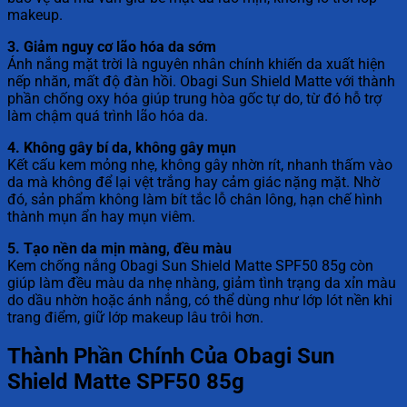
makeup.
3. Giảm nguy cơ lão hóa da sớm
Ánh nắng mặt trời là nguyên nhân chính khiến da xuất hiện
nếp nhăn, mất độ đàn hồi. Obagi Sun Shield Matte với thành
phần chống oxy hóa giúp trung hòa gốc tự do, từ đó hỗ trợ
làm chậm quá trình lão hóa da.
4. Không gây bí da, không gây mụn
Kết cấu kem mỏng nhẹ, không gây nhờn rít, nhanh thấm vào
da mà không để lại vệt trắng hay cảm giác nặng mặt. Nhờ
đó, sản phẩm không làm bít tắc lỗ chân lông, hạn chế hình
thành mụn ẩn hay mụn viêm.
5. Tạo nền da mịn màng, đều màu
Kem chống nắng Obagi Sun Shield Matte SPF50 85g còn
giúp làm đều màu da nhẹ nhàng, giảm tình trạng da xỉn màu
do dầu nhờn hoặc ánh nắng, có thể dùng như lớp lót nền khi
trang điểm, giữ lớp makeup lâu trôi hơn.
Thành Phần Chính Của Obagi Sun
Shield Matte SPF50 85g