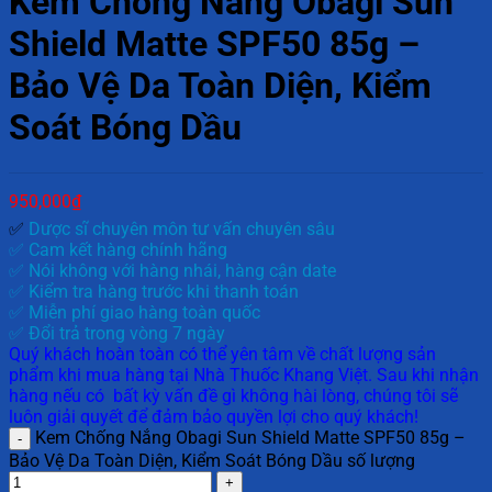
Kem Chống Nắng Obagi Sun
Shield Matte SPF50 85g –
Bảo Vệ Da Toàn Diện, Kiểm
Soát Bóng Dầu
950,000
₫
✅
Dược sĩ chuyên môn tư vấn chuyên sâu
✅ Cam kết hàng chính hãng
✅ Nói không với hàng nhái, hàng cận date
✅ Kiểm tra hàng trước khi thanh toán
✅ Miễn phí giao hàng toàn quốc
✅ Đổi trả trong vòng 7 ngày
Quý khách hoàn toàn có thể yên tâm về chất lượng sản
phẩm khi mua hàng tại Nhà Thuốc Khang Việt. Sau khi nhận
hàng nếu có bất kỳ vấn đề gì không hài lòng, chúng tôi sẽ
luôn giải quyết để đảm bảo quyền lợi cho quý khách!
Kem Chống Nắng Obagi Sun Shield Matte SPF50 85g –
Bảo Vệ Da Toàn Diện, Kiểm Soát Bóng Dầu số lượng