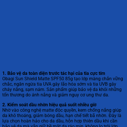
1. Bảo vệ da toàn diện trước tác hại của tia cực tím
Obagi Sun Shield Matte SPF50 85g tạo lớp màng chắn vững
chắc, ngăn ngừa tia UVA gây lão hóa sớm và tia UVB gây
cháy nắng, sạm nám. Sản phẩm giúp bảo vệ da khỏi những
tổn thương do ánh nắng và giảm nguy cơ ung thư da.
2. Kiểm soát dầu nhờn hiệu quả suốt nhiều giờ
Nhờ vào công nghệ matte độc quyền, kem chống nắng giúp
da khô thoáng, giảm bóng dầu, hạn chế tiết bã nhờn. Đây là
lựa chọn hoàn hảo cho da dầu, hỗn hợp thiên dầu khi cần
bảo vệ da mà vẫn giữ bề mặt da ráo mịn, không lo trôi lớp