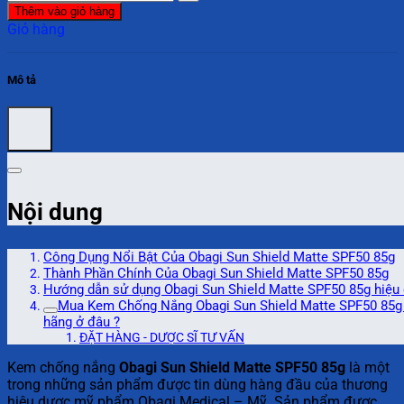
Thêm vào giỏ hàng
Giỏ hàng
Mô tả
Nội dung
Công Dụng Nổi Bật Của Obagi Sun Shield Matte SPF50 85g
Thành Phần Chính Của Obagi Sun Shield Matte SPF50 85g
Hướng dẫn sử dụng Obagi Sun Shield Matte SPF50 85g hiệu
Mua Kem Chống Nắng Obagi Sun Shield Matte SPF50 85g
hãng ở đâu ?
ĐẶT HÀNG - DƯỢC SĨ TƯ VẤN
Kem chống nắng
Obagi Sun Shield Matte SPF50 85g
là một
trong những sản phẩm được tin dùng hàng đầu của thương
hiệu dược mỹ phẩm Obagi Medical – Mỹ. Sản phẩm được