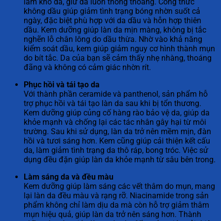
làm khô da, giữ da luôn thông thoáng. Công thức
không dầu giúp giảm tình trạng bóng nhờn suốt cả
ngày, đặc biệt phù hợp với da dầu và hỗn hợp thiên
dầu. Kem dưỡng giúp làn da mịn màng, không bị tắc
nghẽn lỗ chân lông do dầu thừa. Nhờ vào khả năng
kiểm soát dầu, kem giúp giảm nguy cơ hình thành mụn
do bít tắc. Da của bạn sẽ cảm thấy nhẹ nhàng, thoáng
đãng và không có cảm giác nhờn rít.
Phục hồi và tái tạo da
Với thành phần ceramide và panthenol, sản phẩm hỗ
trợ phục hồi và tái tạo làn da sau khi bị tổn thương.
Kem dưỡng giúp củng cố hàng rào bảo vệ da, giúp da
khỏe mạnh và chống lại các tác nhân gây hại từ môi
trường. Sau khi sử dụng, làn da trở nên mềm mịn, đàn
hồi và tươi sáng hơn. Kem cũng giúp cải thiện kết cấu
da, làm giảm tình trạng da thô ráp, bong tróc. Việc sử
dụng đều đặn giúp làn da khỏe mạnh từ sâu bên trong.
Làm sáng da và đều màu
Kem dưỡng giúp làm sáng các vết thâm do mụn, mang
lại làn da đều màu và rạng rỡ. Niacinamide trong sản
phẩm không chỉ làm dịu da mà còn hỗ trợ giảm thâm
mụn hiệu quả, giúp làn da trở nên sáng hơn. Thành