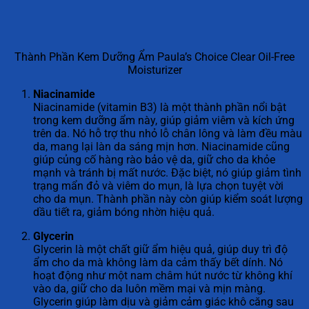
Thành Phần Kem Dưỡng Ẩm Paula’s Choice Clear Oil-Free
Moisturizer
Niacinamide
Niacinamide (vitamin B3) là một thành phần nổi bật
trong kem dưỡng ẩm này, giúp giảm viêm và kích ứng
trên da. Nó hỗ trợ thu nhỏ lỗ chân lông và làm đều màu
da, mang lại làn da sáng mịn hơn. Niacinamide cũng
giúp củng cố hàng rào bảo vệ da, giữ cho da khỏe
mạnh và tránh bị mất nước. Đặc biệt, nó giúp giảm tình
trạng mẩn đỏ và viêm do mụn, là lựa chọn tuyệt vời
cho da mụn. Thành phần này còn giúp kiểm soát lượng
dầu tiết ra, giảm bóng nhờn hiệu quả.
Glycerin
Glycerin là một chất giữ ẩm hiệu quả, giúp duy trì độ
ẩm cho da mà không làm da cảm thấy bết dính. Nó
hoạt động như một nam châm hút nước từ không khí
vào da, giữ cho da luôn mềm mại và mịn màng.
Glycerin giúp làm dịu và giảm cảm giác khô căng sau