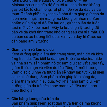
Kem Dưỡng Ẩm Paula’s Choice Clear Oil-Free
Moisturizer cung cấp độ ẩm tối ưu cho da mà không
gây bít tắc lỗ chân lông, rất phù hợp với da dầu và da
mụn. Thành phần glycerin và nha đam giúp giữ cho da
luôn mềm mại, mịn màng mà không bị nhờn rít. Sản
phẩm giúp duy trì độ ẩm lâu dài, giữ cho làn da luôn
tươi mới và khỏe mạnh. Đây là lựa chọn lý tưởng để
bảo vệ da khỏi tình trạng khô căng sau khi rửa mặt. Dù
da bạn có xu hướng tiết dầu, kem vẫn duy trì được sự
cân bằng ẩm lý tưởng.
Giảm viêm và làm dịu da
Kem dưỡng giúp giảm tình trạng viêm, mẩn đỏ và kích
ứng trên da, đặc biệt là da mụn. Nhờ vào niacinamide
và nha đam, sản phẩm hỗ trợ làm dịu các vết sưng tấy,
giảm thiểu mụn và viêm do tác động từ môi trường.
Cảm giác dịu nhẹ và thư giãn sẽ ngay lập tức xuất hiện
sau khi sử dụng. Sản phẩm còn giúp làm sáng da,
giảm thâm mụn hiệu quả. Với khả năng làm dịu, kem
dưỡng giúp da trở nên khỏe mạnh và đều màu hơn
theo thời gian.
Cân bằng lượng dầu trên da
Sản phẩm giúp kiểm soát dầu thừa trên da mà không