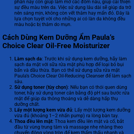
phần này còn giúp làm mờ các đốm nâu, giúp cải thiện
sự đều màu trên da. Việc sử dụng lâu dài sẽ giúp da trở
nên sáng mịn, không còn vết thâm hay mẩn đỏ. Đây là
lựa chọn tuyệt vời cho những ai có làn da không đều
màu hoặc bị thâm do mụn.
Cách Dùng Kem Dưỡng Ẩm Paula’s
Choice Clear Oil-Free Moisturizer
Làm sạch da
: Trước khi sử dụng kem dưỡng, hãy làm
sạch da mặt với sữa rửa mặt phù hợp để loại bỏ bụi
bẩn và dầu thừa. Bạn có thể sử dụng sữa rửa mặt
Paula’s Choice Clear Oil-Reducing Cleanser để làm sạch
sâu.
Sử dụng toner (tùy chọn)
: Nếu bạn có thói quen dùng
toner, hãy sử dụng toner cân bằng độ pH sau bước rửa
mặt để giúp da thông thoáng và dễ dàng hấp thụ
dưỡng chất.
Lấy một lượng kem vừa đủ
: Lấy một lượng kem dưỡng
vừa đủ (khoảng 1–2 nhấn pump) ra lòng bàn tay.
Thoa đều lên mặt
: Thoa kem đều lên mặt và cổ, bắt
đầu từ vùng trung tâm và massage nhẹ nhàng theo
chuyển động vòng tròn để kem thẩm thấu nhanh và