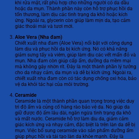
khi rửa mặt, rất phù hợp cho những người có da dầu
hoặc da mụn. Thành phần này còn hỗ trợ phục hồi da
tổn thương, làm dịu các tình trạng da khô hoặc kích
ứng. Ngoài ra, glycerin còn giúp làm mịn da, tạo cảm
giác thoải mái và tươi mới.
Aloe Vera (Nha đam)
Chiết xuất nha đam (Aloe Vera) nổi bật với công dụng
làm dịu và phục hồi da bị kích ứng. Nó có khả năng
giảm sưng tấy và viêm, giúp làm dịu các vết mẩn đỏ và
mụn. Nha đam còn giúp cấp ẩm, dưỡng da mềm mại
mà không gây nhờn rít. Đây là một thành phần lý tưởng
cho da nhạy cảm, da mụn và dễ bị kích ứng. Ngoài ra,
chiết xuất nha đam còn có tác dụng chống oxi hóa, bảo
vệ da khỏi tác hại của môi trường.
Ceramide
Ceramide là một thành phần quan trọng trong việc duy
trì độ ẩm và củng cố hàng rào bảo vệ da. Nó giúp da
giữ được độ ẩm lâu dài, ngăn ngừa tình trạng da khô
và mất nước. Ceramide hỗ trợ làm dịu da, giảm cảm
giác kích ứng và nhạy cảm, đặc biệt là trên làn da dễ bị
mụn. Việc bổ sung ceramide vào sản phẩm dưỡng ẩm
giúp phục hồi và tái tạo làn da khỏe mạnh. Đây là