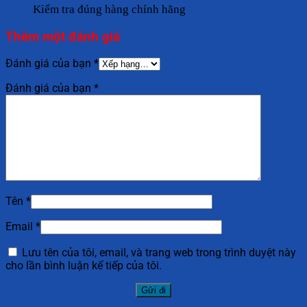
Kiểm tra đúng hàng chính hãng
Thêm một đánh giá
Đánh giá của bạn
*
Đánh giá của bạn
*
Tên
*
Email
*
Lưu tên của tôi, email, và trang web trong trình duyệt này
cho lần bình luận kế tiếp của tôi.