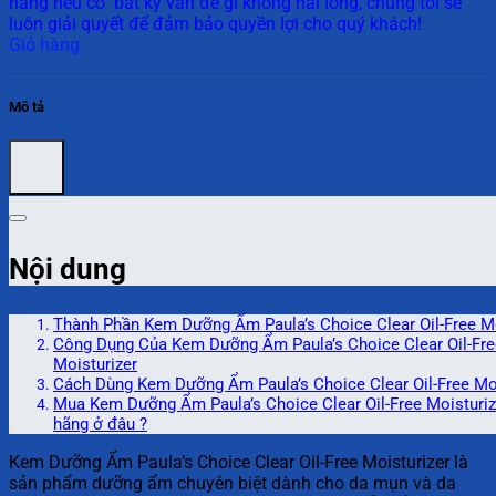
hàng nếu có bất kỳ vấn đề gì không hài lòng, chúng tôi sẽ
luôn giải quyết để đảm bảo quyền lợi cho quý khách!
Giỏ hàng
Mô tả
Nội dung
Thành Phần Kem Dưỡng Ẩm Paula’s Choice Clear Oil-Free Mo
Công Dụng Của Kem Dưỡng Ẩm Paula’s Choice Clear Oil-Fre
Moisturizer
Cách Dùng Kem Dưỡng Ẩm Paula’s Choice Clear Oil-Free Moi
Mua Kem Dưỡng Ẩm Paula’s Choice Clear Oil-Free Moisturiz
hãng ở đâu ?
Kem Dưỡng Ẩm Paula’s Choice Clear Oil-Free Moisturizer là
sản phẩm dưỡng ẩm chuyên biệt dành cho da mụn và da