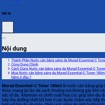
Mô tả
Nội dung
Thành Phần Nước cân bằng sáng da Murad Essential-C Ton
Công Dụng Chính
Cách Dùng Nước cân bằng sáng da Murad Essential-C Tone
Mua Nước cân bằng sáng da Murad Essential-C Toner 180ml
hãng ở đâu ?
Murad Essential-C Toner 180ml
là nước cân bằng giúp 
thừa, mang lại làn da sạch thoáng mà không gây khô că
sắc tố da. Allantoin và chiết xuất hoa cúc giúp làm dịu
hấp thụ dưỡng chất tốt hơn ở các bước chăm sóc tiếp th
hợp với làn da xỉn màu, thiếu sức sống do ảnh hưởng từ