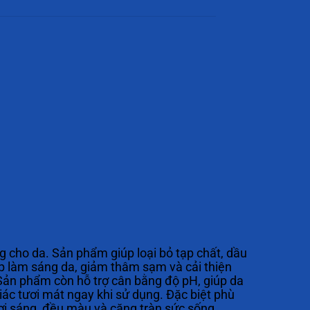
 cho da. Sản phẩm giúp loại bỏ tạp chất, dầu
p làm sáng da, giảm thâm sạm và cải thiện
. Sản phẩm còn hỗ trợ cân bằng độ pH, giúp da
ác tươi mát ngay khi sử dụng. Đặc biệt phù
ươi sáng, đều màu và căng tràn sức sống.