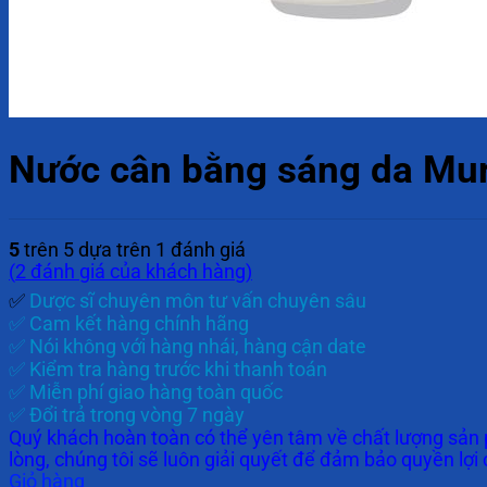
Nước cân bằng sáng da Mur
5
trên 5 dựa trên
1
đánh giá
(
2
đánh giá của khách hàng)
✅
Dược sĩ chuyên môn tư vấn chuyên sâu
✅ Cam kết hàng chính hãng
✅ Nói không với hàng nhái, hàng cận date
✅ Kiểm tra hàng trước khi thanh toán
✅ Miễn phí giao hàng toàn quốc
✅ Đổi trả trong vòng 7 ngày
Quý khách hoàn toàn có thể yên tâm về chất lượng sản 
lòng, chúng tôi sẽ luôn giải quyết để đảm bảo quyền lợi
Giỏ hàng