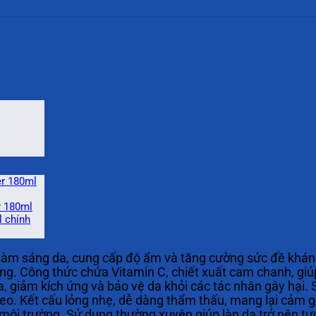
er 180ml
r 180ml
 chính
làm sáng da, cung cấp độ ẩm và tăng cường sức đề kháng
ng. Công thức chứa Vitamin C, chiết xuất cam chanh, giú
 da, giảm kích ứng và bảo vệ da khỏi các tác nhân gây hại
eo. Kết cấu lỏng nhẹ, dễ dàng thẩm thấu, mang lại cảm gi
 môi trường. Sử dụng thường xuyên giúp làn da trở nên t