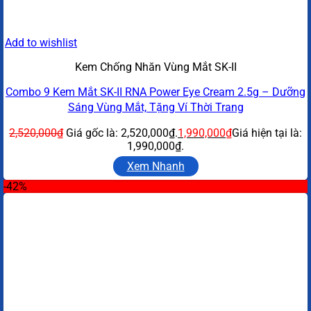
Add to wishlist
Kem Chống Nhăn Vùng Mắt SK-II
Combo 9 Kem Mắt SK-II RNA Power Eye Cream 2.5g – Dưỡng
Sáng Vùng Mắt, Tặng Ví Thời Trang
2,520,000
₫
Giá gốc là: 2,520,000₫.
1,990,000
₫
Giá hiện tại là:
1,990,000₫.
Xem Nhanh
-42%