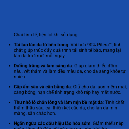
Chai tinh tế, tiện lợi khi sử dụng
Tái tạo làn da từ bên trong
: Với hơn 90% Pitera™, tinh
chất giúp thúc đẩy quá trình tái sinh tế bào, mang lại
làn da tươi mới mỗi ngày.
Dưỡng trắng và làm sáng da
: Giúp giảm thiểu đốm
nâu, vết thâm và làm đều màu da, cho da sáng khỏe tự
nhiên.
Cấp ẩm sâu và cân bằng da
: Giữ cho da luôn mềm mại,
căng bóng, hạn chế tình trạng khô ráp hay mất nước.
Thu nhỏ lỗ chân lông và làm mịn bề mặt da
: Tinh chất
thẩm thấu sâu, cải thiện kết cấu da, cho làn da mịn
màng, săn chắc hơn.
Ngăn ngừa các dấu hiệu lão hóa sớm
: Giảm thiểu nếp
nhăn, tăng độ đàn hồi và giúp da luôn tươi trẻ.