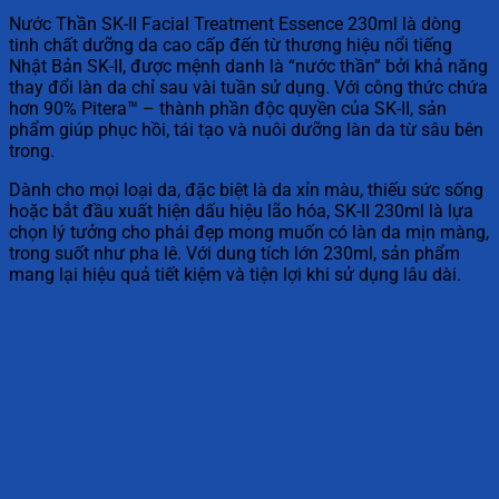
Nước Thần SK-II Facial Treatment Essence 230ml là dòng
tinh chất dưỡng da cao cấp đến từ thương hiệu nổi tiếng
Nhật Bản SK-II, được mệnh danh là “nước thần” bởi khả năng
thay đổi làn da chỉ sau vài tuần sử dụng. Với công thức chứa
hơn 90% Pitera™ – thành phần độc quyền của SK-II, sản
phẩm giúp phục hồi, tái tạo và nuôi dưỡng làn da từ sâu bên
trong.
Dành cho mọi loại da, đặc biệt là da xỉn màu, thiếu sức sống
hoặc bắt đầu xuất hiện dấu hiệu lão hóa, SK-II 230ml là lựa
chọn lý tưởng cho phái đẹp mong muốn có làn da mịn màng,
trong suốt như pha lê. Với dung tích lớn 230ml, sản phẩm
mang lại hiệu quả tiết kiệm và tiện lợi khi sử dụng lâu dài.