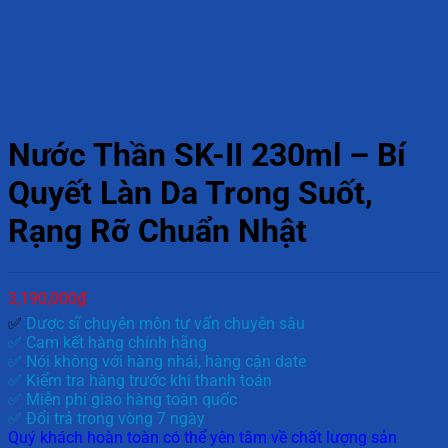
Nước Thần SK-II 230ml – Bí
Quyết Làn Da Trong Suốt,
Rạng Rỡ Chuẩn Nhật
3,190,000
₫
✅
Dược sĩ chuyên môn tư vấn chuyên sâu
✅ Cam kết hàng chính hãng
✅ Nói không với hàng nhái, hàng cận date
✅ Kiểm tra hàng trước khi thanh toán
✅ Miễn phí giao hàng toàn quốc
✅ Đổi trả trong vòng 7 ngày
Quý khách hoàn toàn có thể yên tâm về chất lượng sản