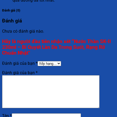
quả dưỡng da tốt nhất.
Đánh giá (0)
Đánh giá
Chưa có đánh giá nào.
Hãy là người đầu tiên nhận xét “Nước Thần SK-II
230ml – Bí Quyết Làn Da Trong Suốt, Rạng Rỡ
Chuẩn Nhật”
Đánh giá của bạn
*
Đánh giá của bạn
*
Tên
*