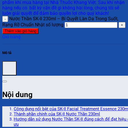
phẩm khi mua hàng tại Nhà Thuốc Khang Việt. Sau khi nhận
hàng nếu có bất kỳ vấn đề gì không hài lòng, chúng tôi sẽ
luôn giải quyết để đảm bảo quyền lợi cho quý khách!
Nước Thần SK-II 230ml – Bí Quyết Làn Da Trong Suốt,
Rạng Rỡ Chuẩn Nhật số lượng
Thêm vào giỏ hàng
Giỏ hàng
Mô tả
Nội dung
Công dụng nổi bật của SK-II Facial Treatment Essence 230m
Thành phần chính của SK-II Nước Thần 230ml
Hướng dẫn sử dụng Nước Thần SK-II đúng cách để đạt hiệu 
ưu