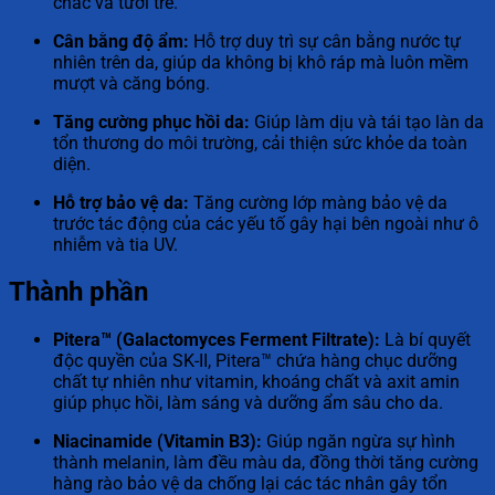
chắc và tươi trẻ.
Cân bằng độ ẩm:
Hỗ trợ duy trì sự cân bằng nước tự
nhiên trên da, giúp da không bị khô ráp mà luôn mềm
mượt và căng bóng.
Tăng cường phục hồi da:
Giúp làm dịu và tái tạo làn da
tổn thương do môi trường, cải thiện sức khỏe da toàn
diện.
Hỗ trợ bảo vệ da:
Tăng cường lớp màng bảo vệ da
trước tác động của các yếu tố gây hại bên ngoài như ô
nhiễm và tia UV.
Thành phần
Pitera™ (Galactomyces Ferment Filtrate):
Là bí quyết
độc quyền của SK-II, Pitera™ chứa hàng chục dưỡng
chất tự nhiên như vitamin, khoáng chất và axit amin
giúp phục hồi, làm sáng và dưỡng ẩm sâu cho da.
Niacinamide (Vitamin B3):
Giúp ngăn ngừa sự hình
thành melanin, làm đều màu da, đồng thời tăng cường
hàng rào bảo vệ da chống lại các tác nhân gây tổn