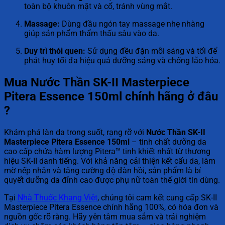
toàn bộ khuôn mặt và cổ, tránh vùng mắt.
Massage:
Dùng đầu ngón tay massage nhẹ nhàng
giúp sản phẩm thẩm thấu sâu vào da.
Duy trì thói quen:
Sử dụng đều đặn mỗi sáng và tối để
phát huy tối đa hiệu quả dưỡng sáng và chống lão hóa.
Mua Nước Thần SK-II Masterpiece
Pitera Essence 150ml chính hãng ở đâu
?
Khám phá làn da trong suốt, rạng rỡ với
Nước Thần SK-II
Masterpiece Pitera Essence 150ml
– tinh chất dưỡng da
cao cấp chứa hàm lượng Pitera™ tinh khiết nhất từ thương
hiệu SK-II danh tiếng. Với khả năng cải thiện kết cấu da, làm
mờ nếp nhăn và tăng cường độ đàn hồi, sản phẩm là bí
quyết dưỡng da đỉnh cao được phụ nữ toàn thế giới tin dùng.
Tại
Nhà Thuốc Khang Việt
, chúng tôi cam kết cung cấp SK-II
Masterpiece Pitera Essence chính hãng 100%, có hóa đơn và
nguồn gốc rõ ràng. Hãy yên tâm mua sắm và trải nghiệm