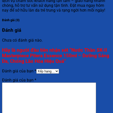
dịch vụ chăm sóc khách hàng tận tâm – giao hàng nhanh
chóng, hỗ trợ tư vấn sử dụng tận tình. Đặt mua ngay hôm
nay để sở hữu làn da trẻ trung và rạng ngời hơn mỗi ngày!
Đánh giá (0)
Đánh giá
Chưa có đánh giá nào.
Hãy là người đầu tiên nhận xét “Nước Thần SK-II
Masterpiece Pitera Essence 150ml – Dưỡng Sáng
Da, Chống Lão Hóa Hiệu Quả”
Đánh giá của bạn
*
Đánh giá của bạn
*