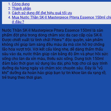
Công dụng
Thành phần
Cách sử dụng để đạt hiệu quả tối ưu
Mua Nước Thần SK-II Masterpiece Pitera Essence 150ml ch
ở đâu ?
Nước Thần SK-II Masterpiece Pitera Essence 150ml là sản
phẩm đột phá trong dòng chăm sóc da cao cấp của SK-II.
Được chiết xuất từ tinh chất Pitera™ độc quyền, sản phẩm
không chỉ giúp làm sáng đều màu da mà còn hỗ trợ chống
lão hóa vượt trội. Với kết cấu lỏng nhẹ, dễ dàng thẩm thấu
sâu vào da, nước thần giúp cân bằng độ ẩm và phục hồi sức
sống cho làn da xỉn màu, thiếu sức sống. Dung tích 150ml
đảm bảo thời gian sử dụng lâu dài, phù hợp cho cả quy trình
dưỡng da hàng ngày và chăm sóc chuyên sâu. Đây là “vũ
khí” dưỡng da hoàn hảo giúp bạn tự tin khoe làn da rạng rỡ,
trẻ trung theo thời gian.