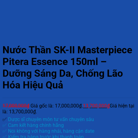
Nước Thần SK-II Masterpiece
Pitera Essence 150ml –
Dưỡng Sáng Da, Chống Lão
Hóa Hiệu Quả
17,000,000
₫
Giá gốc là: 17,000,000₫.
13,700,000
₫
Giá hiện tại
là: 13,700,000₫.
✅
Dược sĩ chuyên môn tư vấn chuyên sâu
✅ Cam kết hàng chính hãng
✅ Nói không với hàng nhái, hàng cận date
✅ Kiểm tra hàng trước khi thanh toán