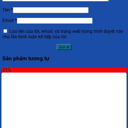
Tên
*
Email
*
Lưu tên của tôi, email, và trang web trong trình duyệt này
cho lần bình luận kế tiếp của tôi.
Sản phẩm tương tự
-21%