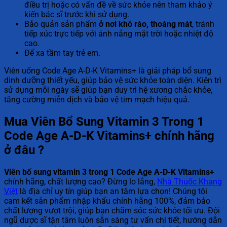
điều trị hoặc có vấn đề về sức khỏe nên tham khảo ý
kiến bác sĩ trước khi sử dụng.
Bảo quản sản phẩm
ở nơi khô ráo, thoáng mát
, tránh
tiếp xúc trực tiếp với ánh nắng mặt trời hoặc nhiệt độ
cao.
Để xa tầm tay trẻ em.
Viên uống Code Age A-D-K Vitamins+ là giải pháp bổ sung
dinh dưỡng thiết yếu, giúp bảo vệ sức khỏe toàn diện. Kiên trì
sử dụng mỗi ngày sẽ giúp bạn duy trì hệ xương chắc khỏe,
tăng cường miễn dịch và bảo vệ tim mạch hiệu quả.
Mua Viên Bổ Sung Vitamin 3 Trong 1
Code Age A-D-K Vitamins+ chính hãng
ở đâu ?
Viên bổ sung vitamin 3 trong 1 Code Age A-D-K Vitamins+
chính hãng, chất lượng cao? Đừng lo lắng,
Nhà Thuốc Khang
Việt
là địa chỉ uy tín giúp bạn an tâm lựa chọn! Chúng tôi
cam kết sản phẩm nhập khẩu chính hãng 100%, đảm bảo
chất lượng vượt trội, giúp bạn chăm sóc sức khỏe tối ưu. Đội
ngũ dược sĩ tận tâm luôn sẵn sàng tư vấn chi tiết, hướng dẫn