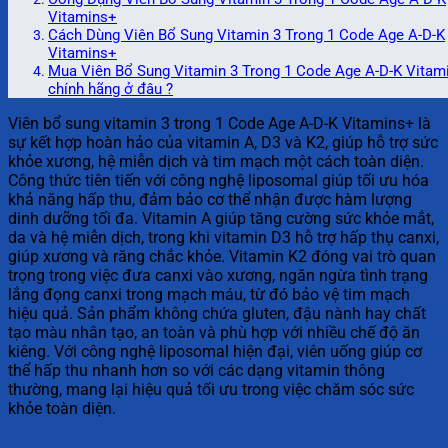
Vitamins+
Cách Dùng Viên Bổ Sung Vitamin 3 Trong 1 Code Age A-D-K
Vitamins+
Mua Viên Bổ Sung Vitamin 3 Trong 1 Code Age A-D-K Vitam
chính hãng ở đâu ?
Viên bổ sung vitamin 3 trong 1 Code Age A-D-K Vitamins+ là
sự kết hợp hoàn hảo của vitamin A, D3 và K2, giúp hỗ trợ sức
khỏe xương, hệ miễn dịch và tim mạch một cách toàn diện.
Công thức tiên tiến với công nghệ liposomal giúp tối ưu hóa
khả năng hấp thu, đảm bảo cơ thể nhận được hàm lượng
dinh dưỡng tối đa. Vitamin A giúp tăng cường sức khỏe mắt,
da và hệ miễn dịch, trong khi vitamin D3 hỗ trợ hấp thụ canxi,
giúp xương và răng chắc khỏe. Vitamin K2 đóng vai trò quan
trọng trong việc đưa canxi vào xương, ngăn ngừa tình trạng
lắng đọng canxi trong mạch máu, từ đó bảo vệ tim mạch
hiệu quả. Sản phẩm không chứa gluten, đậu nành hay chất
tạo màu nhân tạo, an toàn và phù hợp với nhiều chế độ ăn
kiêng. Với công nghệ liposomal hiện đại, viên uống giúp cơ
thể hấp thu nhanh hơn so với các dạng vitamin thông
thường, mang lại hiệu quả tối ưu trong việc chăm sóc sức
khỏe toàn diện.