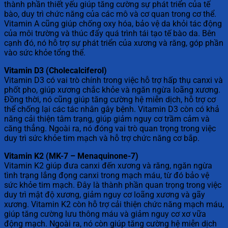
thành phần thiết yếu giúp tăng cường sự phát triển của tế
bào, duy trì chức năng của các mô và cơ quan trong cơ thể.
Vitamin A cũng giúp chống oxy hóa, bảo vệ da khỏi tác động
của môi trường và thúc đẩy quá trình tái tạo tế bào da. Bên
cạnh đó, nó hỗ trợ sự phát triển của xương và răng, góp phần
vào sức khỏe tổng thể.
Vitamin D3 (Cholecalciferol)
Vitamin D3 có vai trò chính trong việc hỗ trợ hấp thụ canxi và
phốt pho, giúp xương chắc khỏe và ngăn ngừa loãng xương.
Đồng thời, nó cũng giúp tăng cường hệ miễn dịch, hỗ trợ cơ
thể chống lại các tác nhân gây bệnh. Vitamin D3 còn có khả
năng cải thiện tâm trạng, giúp giảm nguy cơ trầm cảm và
căng thẳng. Ngoài ra, nó đóng vai trò quan trọng trong việc
duy trì sức khỏe tim mạch và hỗ trợ chức năng cơ bắp.
Vitamin K2 (MK-7 – Menaquinone-7)
Vitamin K2 giúp đưa canxi đến xương và răng, ngăn ngừa
tình trạng lắng đọng canxi trong mạch máu, từ đó bảo vệ
sức khỏe tim mạch. Đây là thành phần quan trọng trong việc
duy trì mật độ xương, giảm nguy cơ loãng xương và gãy
xương. Vitamin K2 còn hỗ trợ cải thiện chức năng mạch máu,
giúp tăng cường lưu thông máu và giảm nguy cơ xơ vữa
động mạch. Ngoài ra, nó còn giúp tăng cường hệ miễn dịch