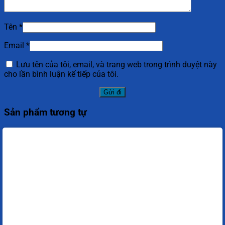
Tên
*
Email
*
Lưu tên của tôi, email, và trang web trong trình duyệt này
cho lần bình luận kế tiếp của tôi.
Sản phẩm tương tự