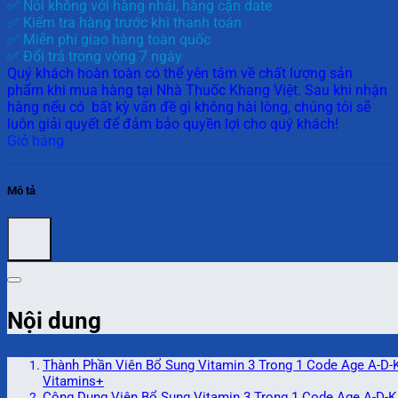
✅ Nói không với hàng nhái, hàng cận date
✅ Kiểm tra hàng trước khi thanh toán
✅ Miễn phí giao hàng toàn quốc
✅ Đổi trả trong vòng 7 ngày
Quý khách hoàn toàn có thể yên tâm về chất lượng sản
phẩm khi mua hàng tại Nhà Thuốc Khang Việt. Sau khi nhận
hàng nếu có bất kỳ vấn đề gì không hài lòng, chúng tôi sẽ
luôn giải quyết để đảm bảo quyền lợi cho quý khách!
Giỏ hàng
Mô tả
Nội dung
Thành Phần Viên Bổ Sung Vitamin 3 Trong 1 Code Age A-D-
Vitamins+
Công Dụng Viên Bổ Sung Vitamin 3 Trong 1 Code Age A-D-K