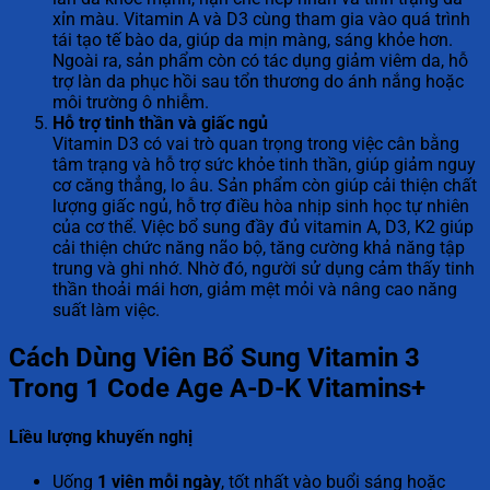
xỉn màu. Vitamin A và D3 cùng tham gia vào quá trình
tái tạo tế bào da, giúp da mịn màng, sáng khỏe hơn.
Ngoài ra, sản phẩm còn có tác dụng giảm viêm da, hỗ
trợ làn da phục hồi sau tổn thương do ánh nắng hoặc
môi trường ô nhiễm.
Hỗ trợ tinh thần và giấc ngủ
Vitamin D3 có vai trò quan trọng trong việc cân bằng
tâm trạng và hỗ trợ sức khỏe tinh thần, giúp giảm nguy
cơ căng thẳng, lo âu. Sản phẩm còn giúp cải thiện chất
lượng giấc ngủ, hỗ trợ điều hòa nhịp sinh học tự nhiên
của cơ thể. Việc bổ sung đầy đủ vitamin A, D3, K2 giúp
cải thiện chức năng não bộ, tăng cường khả năng tập
trung và ghi nhớ. Nhờ đó, người sử dụng cảm thấy tinh
thần thoải mái hơn, giảm mệt mỏi và nâng cao năng
suất làm việc.
Cách Dùng Viên Bổ Sung Vitamin 3
Trong 1 Code Age A-D-K Vitamins+
Liều lượng khuyến nghị
Uống
1 viên mỗi ngày
, tốt nhất vào buổi sáng hoặc