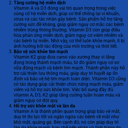
Tăng cường hệ miễn dịch
Vitamin A và D3 đóng vai trò quan trọng trong việc
củng cố hệ miễn dịch, giúp cơ thể chống lại vi khuẩn,
virus và các tác nhân gây bệnh. Sản phẩm hỗ trợ tăng
cường sức đề kháng, giúp giảm nguy cơ mắc các bệnh
nhiễm trùng thông thường. Vitamin D3 còn giúp điều
hòa phản ứng miễn dịch, giảm nguy cơ viêm nhiễm và
các bệnh tự miễn. Nhờ vậy, cơ thể luôn khỏe mạnh, ít bị
ảnh hưởng bởi tác động của môi trường và thời tiết.
Bảo vệ sức khỏe tim mạch
Vitamin K2 giúp đưa canxi vào xương thay vì lắng
đọng trong thành mạch máu, từ đó giảm nguy cơ xơ
vữa động mạch và bệnh tim mạch. Thành phần này hỗ
trợ cải thiện lưu thông máu, giúp duy trì huyết áp ổn
định và bảo vệ hệ tim mạch toàn diện. Vitamin D3 cũng
có tác dụng giúp cải thiện chức năng mạch máu, giảm
viêm và hỗ trợ sức khỏe tim. Việc bổ sung đầy đủ
vitamin A, D3, K2 giúp tăng cường tuần hoàn máu và
giảm nguy cơ đột quỵ.
Hỗ trợ sức khỏe mắt và làn da
Vitamin A là thành phần quan trọng giúp bảo vệ mắt,
duy trì thị lực tốt và ngăn ngừa các bệnh về mắt như
khô mắt, quáng gà. Bên cạnh đó, nó còn giúp duy trì
làn da khỏe mạnh, hạn chế nếp nhăn và tình trạng da