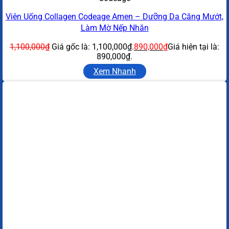
Viên Uống Collagen Codeage Amen – Dưỡng Da Căng Mướt,
Làm Mờ Nếp Nhăn
1,100,000
₫
Giá gốc là: 1,100,000₫.
890,000
₫
Giá hiện tại là:
890,000₫.
Xem Nhanh