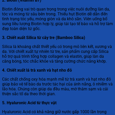
2. Biotin (Vitamin B7)
Biotin đóng vai trò quan trọng trong việc nuôi dưỡng làn da,
tóc và móng từ sâu bên trong. Thiếu hụt Biotin dễ dẫn đến
tình trạng tóc yếu, móng giòn và da khô sần. Viên uống bổ
sung liều lượng Biotin hợp lý, giúp tái tạo tế bào và hỗ trợ làm
đẹp toàn diện từ gốc.
3. Chiết xuất Silica từ cây tre (Bamboo Silica)
Silica là khoáng chất thiết yếu có trong mô liên kết, xương và
da. Với chiết xuất tự nhiên từ tre, sản phẩm cung cấp Silica
hỗ trợ quá trình tổng hợp collagen và elastin, giúp làn da
căng bóng, tóc chắc khỏe và tăng cường chức năng khớp.
4. Chiết xuất lá trà xanh và hạt nho đỏ
Các chất chống oxy hóa mạnh mẽ từ trà xanh và hạt nho đỏ
giúp bảo vệ tế bào da trước tác hại của ánh nắng, ô nhiễm và
lão hóa. Chúng còn giúp da đều màu, mờ thâm sạm và cải
thiện sắc tố da theo thời gian.
5. Hyaluronic Acid từ thực vật
Hyaluronic Acid có khả năng giữ nước gấp 1000 lần trọng