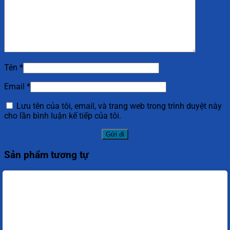
Tên
*
Email
*
Lưu tên của tôi, email, và trang web trong trình duyệt này
cho lần bình luận kế tiếp của tôi.
Sản phẩm tương tự