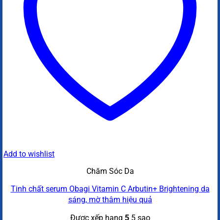
Add to wishlist
Chăm Sóc Da
Tinh chất serum Obagi Vitamin C Arbutin+ Brightening da
sáng, mờ thâm hiệu quả
Được xếp hạng
5
5 sao