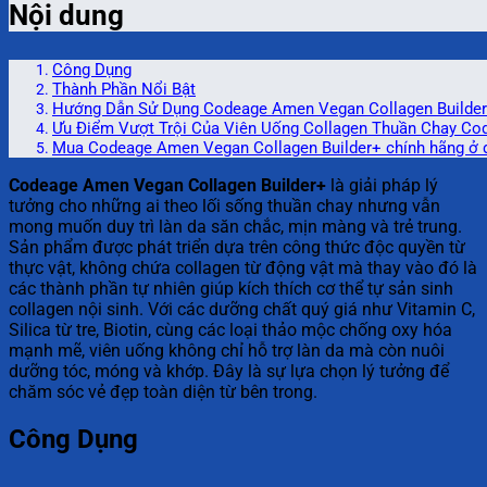
Nội dung
Công Dụng
Thành Phần Nổi Bật
Hướng Dẫn Sử Dụng Codeage Amen Vegan Collagen Builde
Ưu Điểm Vượt Trội Của Viên Uống Collagen Thuần Chay Co
Mua Codeage Amen Vegan Collagen Builder+ chính hãng ở 
Codeage Amen Vegan Collagen Builder+
là giải pháp lý
tưởng cho những ai theo lối sống thuần chay nhưng vẫn
mong muốn duy trì làn da săn chắc, mịn màng và trẻ trung.
Sản phẩm được phát triển dựa trên công thức độc quyền từ
thực vật, không chứa collagen từ động vật mà thay vào đó là
các thành phần tự nhiên giúp kích thích cơ thể tự sản sinh
collagen nội sinh. Với các dưỡng chất quý giá như Vitamin C,
Silica từ tre, Biotin, cùng các loại thảo mộc chống oxy hóa
mạnh mẽ, viên uống không chỉ hỗ trợ làn da mà còn nuôi
dưỡng tóc, móng và khớp. Đây là sự lựa chọn lý tưởng để
chăm sóc vẻ đẹp toàn diện từ bên trong.
Công Dụng