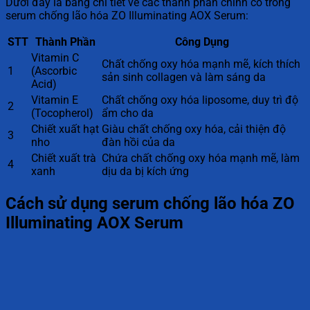
Dưới đây là bảng chi tiết về các thành phần chính có trong
serum chống lão hóa ZO Illuminating AOX Serum:
STT
Thành Phần
Công Dụng
Vitamin C
Chất chống oxy hóa mạnh mẽ, kích thích
1
(Ascorbic
sản sinh collagen và làm sáng da
Acid)
Vitamin E
Chất chống oxy hóa liposome, duy trì độ
2
(Tocopherol)
ẩm cho da
Chiết xuất hạt
Giàu chất chống oxy hóa, cải thiện độ
3
nho
đàn hồi của da
Chiết xuất trà
Chứa chất chống oxy hóa mạnh mẽ, làm
4
xanh
dịu da bị kích ứng
Cách sử dụng serum chống lão hóa ZO
Illuminating AOX Serum