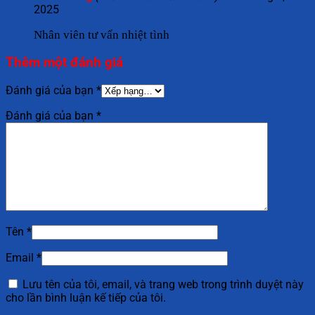
2025
Nhân viên tư vấn nhiệt tình
Thêm một đánh giá
Đánh giá của bạn
*
Đánh giá của bạn
*
Tên
*
Email
*
Lưu tên của tôi, email, và trang web trong trình duyệt này
cho lần bình luận kế tiếp của tôi.