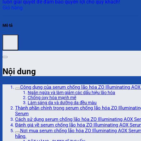
luôn giải quyết để đảm bảo quyền lợi cho quý khách!
Giỏ hàng
Mô tả
Nội dung
Công dụng của serum chống lão hóa ZO Illuminating AO
Ngăn ngừa và làm giảm các dấu hiệu lão hóa
Chống oxy hóa mạnh mẽ
Làm sáng da và dưỡng da đều màu
Thành phần chính trong serum chống lão hóa ZO Illuminati
Serum
Cách sử dụng serum chống lão hóa ZO Illuminating AOX Se
Đánh giá về serum chống lão hóa ZO Illuminating AOX Seru
Nơi mua serum chống lão hóa ZO Illuminating AOX Serum
hãng.