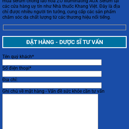
mua serum chống lão hóa ZO Illuminating AOX Serum tại
các cửa hàng uy tín như Nhà thuốc Khang Việt. Đây là địa
chỉ được nhiều người tin tưởng, cung cấp các sản phẩm
chăm sóc da chất lượng từ các thương hiệu nổi tiếng.
ĐẶT HÀNG - DƯỢC SĨ TƯ VẤN
Tên quý khách*
Số điện thoại*
Địa chỉ:
Ghi chú về mặt hàng - Vấn đề sức khỏe cần tư vấn