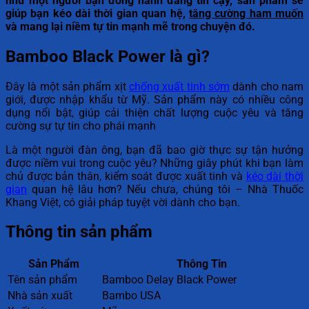
như một người bạn đồng hành đáng tin cậy, sản phẩm sẽ
giúp bạn kéo dài thời gian quan hệ,
tăng cường ham muốn
và mang lại niềm tự tin mạnh mẽ trong chuyện đó.
Bamboo Black Power là gì?
Đây là một sản phẩm xịt
chống xuất tinh sớm
dành cho nam
giới, được nhập khẩu từ Mỹ. Sản phẩm này có nhiều công
dụng nổi bật, giúp cải thiện chất lượng cuộc yêu và tăng
cường sự tự tin cho phái mạnh
Là một người đàn ông, bạn đã bao giờ thực sự tận hưởng
được niềm vui trong cuộc yêu? Những giây phút khi bạn làm
chủ được bản thân, kiểm soát được xuất tinh và
kéo dài thời
gian
quan hệ lâu hơn? Nếu chưa, chúng tôi – Nhà Thuốc
Khang Việt, có giải pháp tuyệt vời dành cho bạn.
Thông tin sản phẩm
Sản Phẩm
Thông Tin
Tên sản phẩm
Bamboo Delay Black Power
Nhà sản xuất
Bambo USA