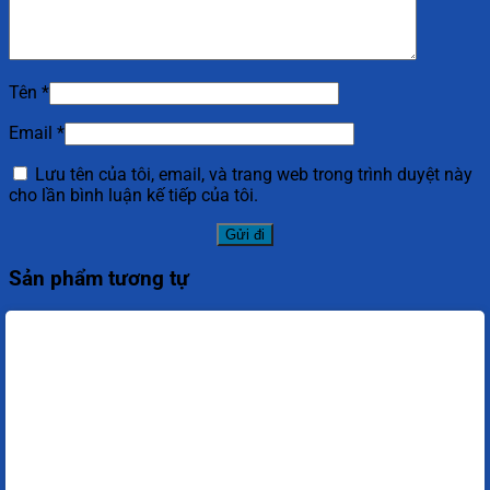
Tên
*
Email
*
Lưu tên của tôi, email, và trang web trong trình duyệt này
cho lần bình luận kế tiếp của tôi.
Sản phẩm tương tự