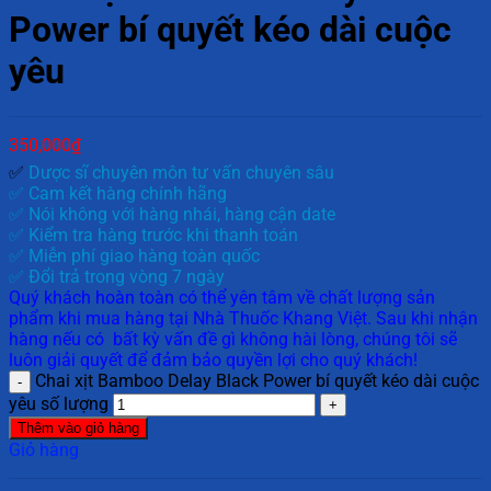
Power bí quyết kéo dài cuộc
yêu
350,000
₫
✅
Dược sĩ chuyên môn tư vấn chuyên sâu
✅ Cam kết hàng chính hãng
✅ Nói không với hàng nhái, hàng cận date
✅ Kiểm tra hàng trước khi thanh toán
✅ Miễn phí giao hàng toàn quốc
✅ Đổi trả trong vòng 7 ngày
Quý khách hoàn toàn có thể yên tâm về chất lượng sản
phẩm khi mua hàng tại Nhà Thuốc Khang Việt. Sau khi nhận
hàng nếu có bất kỳ vấn đề gì không hài lòng, chúng tôi sẽ
luôn giải quyết để đảm bảo quyền lợi cho quý khách!
Chai xịt Bamboo Delay Black Power bí quyết kéo dài cuộc
yêu số lượng
Thêm vào giỏ hàng
Giỏ hàng