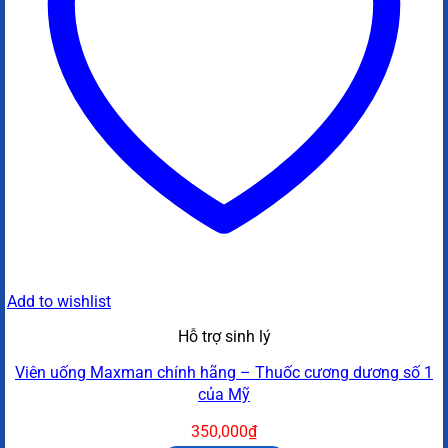
Add to wishlist
Hỗ trợ sinh lý
Viên uống Maxman chính hãng – Thuốc cương dương số 1
của Mỹ
350,000
₫