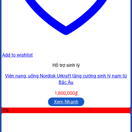
Add to wishlist
Hỗ trợ sinh lý
Viên nang, uống Nordisk Urkraft tăng cường sinh lý nam từ
Bắc Âu
1,800,000
₫
Xem Nhanh
-5%