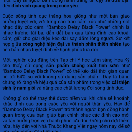
mới. Đây là người bạn đồng hành đáng tin cậy sẽ đưa bạn
đến
đỉnh vinh quang trong cuộc yêu
.
Cuộc sống tình dục thăng hoa giống như một bản giao
hưởng tuyệt vời, với từng cao trào cảm xúc như những nốt
nhạc đầy xúc cảm. “Bamboo Delay Black Power” chính là
nhạc trưởng tài ba, dẫn dắt bạn qua từng đỉnh cao khoái
cảm, giữ cho giai điệu kéo dài say đắm lòng người. Sự kết
hợp giữa
công nghệ hiện đại
và
thành phần thiên nhiên
tạo
nên bản nhạc tuyệt đỉnh về hạnh phúc lứa đôi.
Một nghiên cứu đăng trên Tạp chí Y học Lâm sàng Hoa Kỳ
cho thấy, sử dụng
sản phẩm chống xuất tinh sớm
như
“Bamboo Delay Black Power” có thể kéo dài thời gian quan
hệ tới 64% so với không sử dụng sản phẩm. Đây là bằng
chứng rõ ràng về hiệu quả của sản phẩm trong việc
cải thiện
sinh lý nam giới
và nâng cao chất lượng đời sống tình dục.
Không gì có thể thay thế được niềm vui khi chia sẻ khoảnh
khắc đỉnh cao trong cuộc yêu với người thân yêu. Hãy để
“Bamboo Delay Black Power” trở thành người bạn đồng hành
quan trọng của bạn, giúp bạn chinh phục các đỉnh cao mới
và tận hưởng trọn vẹn hạnh phúc lứa đôi. Đừng chờ đợi thêm
nữa, hãy đến với Nhà Thuốc Khang Việt ngay hôm nay để sở
hữu sản phẩm đặc biệt này!