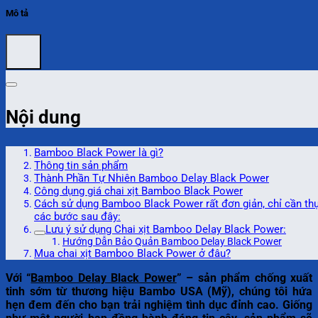
Mô tả
Nội dung
Bamboo Black Power là gì?
Thông tin sản phẩm
Thành Phần Tự Nhiên Bamboo Delay Black Power
Công dụng giá chai xịt Bamboo Black Power
Cách sử dụng Bamboo Black Power rất đơn giản, chỉ cần th
các bước sau đây:
Lưu ý sử dụng Chai xịt Bamboo Delay Black Power:
Hướng Dẫn Bảo Quản Bamboo Delay Black Power
Mua chai xịt Bamboo Black Power ở đâu?
Với “
Bamboo Delay Black Power
” – sản phẩm chống xuất
tinh sớm từ thương hiệu Bambo USA (Mỹ), chúng tôi hứa
hẹn đem đến cho bạn trải nghiệm tình dục đỉnh cao. Giống