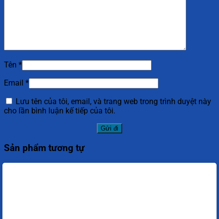
Tên
*
Email
*
Lưu tên của tôi, email, và trang web trong trình duyệt này
cho lần bình luận kế tiếp của tôi.
Sản phẩm tương tự