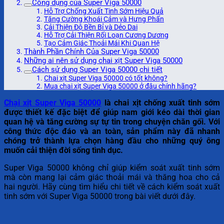
Công dụng của Super Viga 50000
Hỗ Trợ Chống Xuất Tinh Sớm Hiệu Quả
Tăng Cường Khoái Cảm và Hưng Phấn
Cải Thiện Độ Bền Bỉ và Dẻo Dai
Hỗ Trợ Cải Thiện Rối Loạn Cương Dương
Tạo Cảm Giác Thoải Mái Khi Quan Hệ
Thành Phần Chính Của Super Viga 50000
Những ai nên sử dụng chai xịt Super Viga 50000
Cách sử dụng Super Viga 50000 chi tiết
Chai xịt Super Viga 50000 có tốt không?
Mua chai xịt Super Viga 50000 ở đâu chính hãng?
Chại xịt Super Viga 50000
là chai xịt chống xuất tinh sớm
được thiết kế đặc biệt để giúp nam giới kéo dài thời gian
quan hệ và tăng cường sự tự tin trong chuyện chăn gối. Với
công thức độc đáo và an toàn, sản phẩm này đã nhanh
chóng trở thành lựa chọn hàng đầu cho những quý ông
muốn cải thiện đời sống tình dục.
Super Viga 50000 không chỉ giúp kiểm soát xuất tinh sớm
mà còn mang lại cảm giác thoải mái và thăng hoa cho cả
hai người. Hãy cùng tìm hiểu chi tiết về cách kiểm soát xuất
tinh sớm với Super Viga 50000 trong bài viết dưới đây.