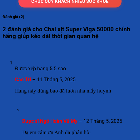
CHÚC QUÝ KHÁCH NHIỀU SỨC KHỎE
Đánh giá (2)
2 đánh giá cho
Chai xịt Super Viga 50000 chính
hãng giúp kéo dài thời gian quan hệ
Được xếp hạng
5
5 sao
Cao Trí
–
11 Tháng 5, 2025
Hàng này dùng bao đã luôn nha mấy huynh
Dược sĩ Ngô Hoàn Vũ My
–
12 Tháng 5, 2025
Dạ em cảm ơn Anh đã phản hồi