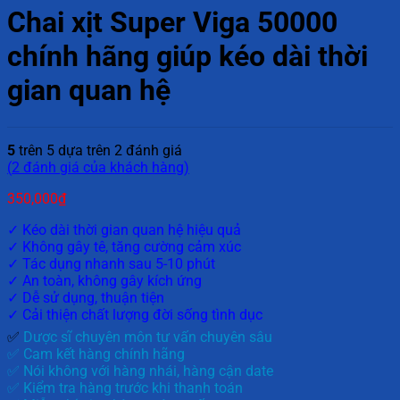
Chai xịt Super Viga 50000
chính hãng giúp kéo dài thời
gian quan hệ
5
trên 5 dựa trên
2
đánh giá
(
2
đánh giá của khách hàng)
350,000
₫
✓ Kéo dài thời gian quan hệ hiệu quả
✓ Không gây tê, tăng cường cảm xúc
✓ Tác dụng nhanh sau 5-10 phút
✓ An toàn, không gây kích ứng
✓ Dễ sử dụng, thuận tiện
✓ Cải thiện chất lượng đời sống tình dục
✅
Dược sĩ chuyên môn tư vấn chuyên sâu
✅ Cam kết hàng chính hãng
✅ Nói không với hàng nhái, hàng cận date
✅ Kiểm tra hàng trước khi thanh toán