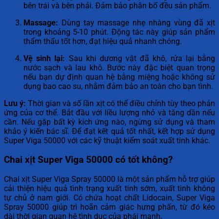
bên trái và bên phải. Đảm bảo phân bố đều sản phẩm.
Massage:
Dùng tay massage nhẹ nhàng vùng đã xịt
trong khoảng 5-10 phút. Động tác này giúp sản phẩm
thẩm thấu tốt hơn, đạt hiệu quả nhanh chóng.
Vệ sinh lại:
Sau khi dương vật đã khô, rửa lại bằng
nước sạch và lau khô. Bước này đặc biệt quan trọng
nếu bạn dự định quan hệ bằng miệng hoặc không sử
dụng bao cao su, nhằm đảm bảo an toàn cho bạn tình.
Lưu ý:
Thời gian và số lần xịt có thể điều chỉnh tùy theo phản
ứng của cơ thể. Bắt đầu với liều lượng nhỏ và tăng dần nếu
cần. Nếu gặp bất kỳ kích ứng nào, ngừng sử dụng và tham
khảo ý kiến bác sĩ. Để đạt kết quả tốt nhất, kết hợp sử dụng
Super Viga 50000 với các kỹ thuật kiểm soát xuất tinh khác.
Chai xịt Super Viga 50000 có tốt không?
Chai xịt Super Viga Spray 50000 là một sản phẩm hỗ trợ giúp
cải thiện hiệu quả tình trạng xuất tinh sớm, xuất tinh không
tự chủ ở nam giới. Có chứa hoạt chất Lidocain, Super Viga
Spray 50000 giúp trì hoãn cảm giác hưng phấn, từ đó kéo
dài thời gian quan hệ tình dục của phái mạnh.