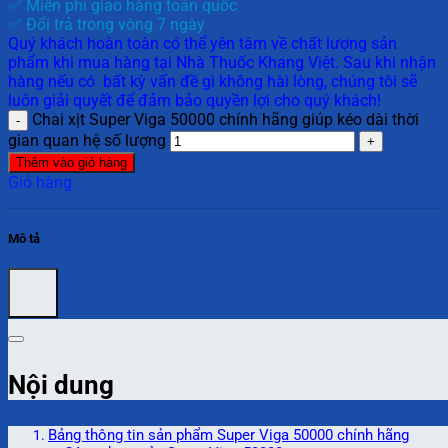
✅ Miễn phí giao hàng toàn quốc
✅ Đổi trả trong vòng 7 ngày
Quý khách hoàn toàn có thể yên tâm về chất lượng sản
phẩm khi mua hàng tại Nhà Thuốc Khang Việt. Sau khi nhận
hàng nếu có bất kỳ vấn đề gì không hài lòng, chúng tôi sẽ
luôn giải quyết để đảm bảo quyền lợi cho quý khách!
Chai xịt Super Viga 50000 chính hãng giúp kéo dài thời
gian quan hệ số lượng
Thêm vào giỏ hàng
Giỏ hàng
Mô tả
Nội dung
Bảng thông tin sản phẩm Super Viga 50000 chính hãng