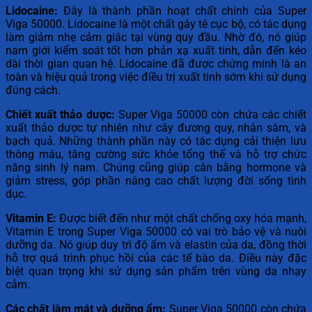
Lidocaine:
Đây là thành phần hoạt chất chính của Super
Viga 50000. Lidocaine là một chất gây tê cục bộ, có tác dụng
làm giảm nhẹ cảm giác tại vùng quy đầu. Nhờ đó, nó giúp
nam giới kiểm soát tốt hơn phản xạ xuất tinh, dẫn đến kéo
dài thời gian quan hệ. Lidocaine đã được chứng minh là an
toàn và hiệu quả trong việc điều trị xuất tinh sớm khi sử dụng
đúng cách.
Chiết xuất thảo dược:
Super Viga 50000 còn chứa các chiết
xuất thảo dược tự nhiên như cây đương quy, nhân sâm, và
bạch quả. Những thành phần này có tác dụng cải thiện lưu
thông máu, tăng cường sức khỏe tổng thể và hỗ trợ chức
năng sinh lý nam. Chúng cũng giúp cân bằng hormone và
giảm stress, góp phần nâng cao chất lượng đời sống tình
dục.
Vitamin E:
Được biết đến như một chất chống oxy hóa mạnh,
Vitamin E trong Super Viga 50000 có vai trò bảo vệ và nuôi
dưỡng da. Nó giúp duy trì độ ẩm và elastin của da, đồng thời
hỗ trợ quá trình phục hồi của các tế bào da. Điều này đặc
biệt quan trọng khi sử dụng sản phẩm trên vùng da nhạy
cảm.
Các chất làm mát và dưỡng ẩm:
Super Viga 50000 còn chứa