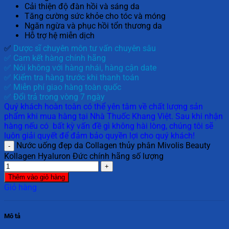
Cải thiện độ đàn hồi và sáng da
Tăng cường sức khỏe cho tóc và móng
Ngăn ngừa và phục hồi tổn thương da
Hỗ trợ hệ miễn dịch
✅
Dược sĩ chuyên môn tư vấn chuyên sâu
✅ Cam kết hàng chính hãng
✅ Nói không với hàng nhái, hàng cận date
✅ Kiểm tra hàng trước khi thanh toán
✅ Miễn phí giao hàng toàn quốc
✅ Đổi trả trong vòng 7 ngày
Quý khách hoàn toàn có thể yên tâm về chất lượng sản
phẩm khi mua hàng tại Nhà Thuốc Khang Việt. Sau khi nhận
hàng nếu có bất kỳ vấn đề gì không hài lòng, chúng tôi sẽ
luôn giải quyết để đảm bảo quyền lợi cho quý khách!
Nước uống đẹp da Collagen thủy phân Mivolis Beauty
Kollagen Hyaluron Đức chính hãng số lượng
Thêm vào giỏ hàng
Giỏ hàng
Mô tả