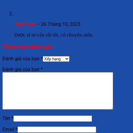
Tuyết Lan
–
26 Tháng 10, 2023
Dược sĩ tư vấn rất tốt, có chuyên môn
Thêm một đánh giá
Đánh giá của bạn
*
Đánh giá của bạn
*
Tên
*
Email
*