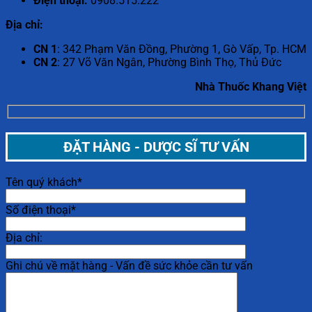
Điện thoại:
0908.515.222
Địa chỉ:
CN 1
: 342 Phạm Văn Đồng, Phường 1, Gò Vấp, Tp. HCM
CN 2
: 27 Võ Văn Ngân, Phường Bình Thọ, Thủ Đức
Nhà Thuốc Khang Việt
ĐẶT HÀNG - DƯỢC SĨ TƯ VẤN
Tên quý khách*
Số điện thoại*
Địa chỉ:
Ghi chú về mặt hàng - Vấn đề sức khỏe cần tư vấn