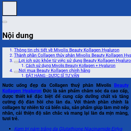
Nội dung
Thông tin chi tiết về Mivolis Beauty Kollagen Hyaluron
Thành phần Collagen thủy phân Mivolis Beauty Kollagen Hy
Lợi ích sức khỏe từ việc sử dụng Beauty Kollagen Hyaluro
Cách sử dụng Mivolis Beauty Kollagen + Hyaluron
Nơi mua Beauty Kollagen chính hãng
ĐẶT HÀNG - DƯỢC SĨ TƯ VẤN
Nước uống đẹp da Collagen thuỷ phân Mivolis
Beauty
Kollagen Hyaluron
Đức là sản phẩm chăm sóc da cao cấp,
được thiết kế đặc biệt để cung cấp dưỡng chất và tăng
cường độ đàn hồi cho làn da. Với thành phần chính là
collagen tự nhiên từ cá biển sâu, sản phẩm giúp làm mờ nếp
nhăn, cải thiện độ săn chắc và mang lại làn da mịn màng,
tươi trẻ.
Kem trị nám trắng da Glutathione Niacinamide Eirlys