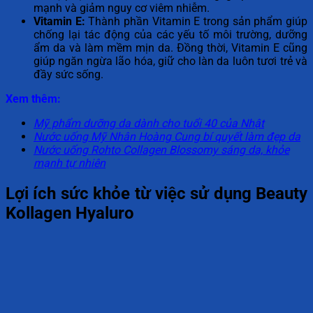
mạnh và giảm nguy cơ viêm nhiễm.
Vitamin E:
Thành phần Vitamin E trong sản phẩm giúp
chống lại tác động của các yếu tố môi trường, dưỡng
ẩm da và làm mềm mịn da. Đồng thời, Vitamin E cũng
giúp ngăn ngừa lão hóa, giữ cho làn da luôn tươi trẻ và
đầy sức sống.
Xem thêm:
Mỹ phẩm dưỡng da dành cho tuổi 40 của Nhật
Nước uống Mỹ Nhân Hoàng Cung bí quyết làm đẹp da
Nước uống Rohto Collagen Blossomy sáng da, khỏe
mạnh tự nhiên
Lợi ích sức khỏe từ việc sử dụng Beauty
Kollagen Hyaluro