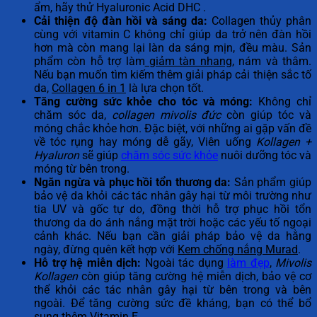
ẩm, hãy thử Hyaluronic Acid DHC .
Cải thiện độ đàn hồi và sáng da:
Collagen thủy phân
cùng với vitamin C không chỉ giúp da trở nên đàn hồi
hơn mà còn mang lại làn da sáng mịn, đều màu. Sản
phẩm còn hỗ trợ làm
giảm tàn nhang
, nám và thâm.
Nếu bạn muốn tìm kiếm thêm giải pháp cải thiện sắc tố
da,
Collagen 6 in 1
là lựa chọn tốt.
Tăng cường sức khỏe cho tóc và móng:
Không chỉ
chăm sóc da,
collagen mivolis đức
còn giúp tóc và
móng chắc khỏe hơn. Đặc biệt, với những ai gặp vấn đề
về tóc rụng hay móng dễ gãy, Viên uống
Kollagen +
Hyaluron
sẽ giúp
chăm sóc sức khỏe
nuôi dưỡng tóc và
móng từ bên trong.
Ngăn ngừa và phục hồi tổn thương da:
Sản phẩm giúp
bảo vệ da khỏi các tác nhân gây hại từ môi trường như
tia UV và gốc tự do, đồng thời hỗ trợ phục hồi tổn
thương da do ánh nắng mặt trời hoặc các yếu tố ngoại
cảnh khác. Nếu bạn cần giải pháp bảo vệ da hằng
ngày, đừng quên kết hợp với
Kem chống nắng Murad
.
Hỗ trợ hệ miễn dịch:
Ngoài tác dụng
làm đẹp
,
Mivolis
Kollagen
còn giúp tăng cường hệ miễn dịch, bảo vệ cơ
thể khỏi các tác nhân gây hại từ bên trong và bên
ngoài. Để tăng cường sức đề kháng, bạn có thể bổ
sung thêm
Vitamin E
.