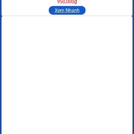
950,000
₫
Xem Nhanh