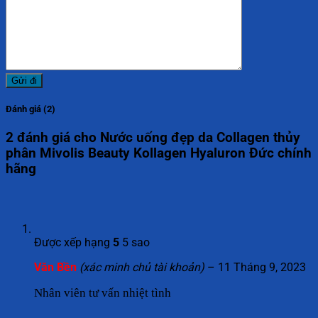
Đánh giá (2)
2 đánh giá cho
Nước uống đẹp da Collagen thủy
phân Mivolis Beauty Kollagen Hyaluron Đức chính
hãng
Được xếp hạng
5
5 sao
Văn Bền
(xác minh chủ tài khoản)
–
11 Tháng 9, 2023
Nhân viên tư vấn nhiệt tình