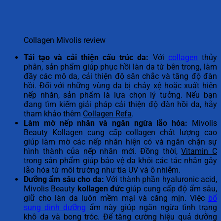
Collagen Mivolis review
Tái tạo và cải thiện cấu trúc da:
Với
collagen
thủy
phân, sản phẩm giúp phục hồi làn da từ bên trong, làm
đầy các mô da, cải thiện độ săn chắc và tăng độ đàn
hồi. Đối với những vùng da bị chảy xệ hoặc xuất hiện
nếp nhăn, sản phẩm là lựa chọn lý tưởng. Nếu bạn
đang tìm kiếm giải pháp cải thiện độ đàn hồi da, hãy
tham khảo thêm
Collagen Refa
.
Làm mờ nếp nhăn và ngăn ngừa lão hóa:
Mivolis
Beauty Kollagen cung cấp collagen chất lượng cao
giúp làm mờ các nếp nhăn hiện có và ngăn chặn sự
hình thành của nếp nhăn mới. Đồng thời,
Vitamin C
trong sản phẩm giúp bảo vệ da khỏi các tác nhân gây
lão hóa từ môi trường như tia UV và ô nhiễm.
Dưỡng ẩm sâu cho da:
Với thành phần hyaluronic acid,
Mivolis Beauty
kollagen đức
giúp cung cấp độ ẩm sâu,
giữ cho làn da luôn mềm mại và căng mịn. Việc
bổ
sung dinh dưỡng
ẩm này giúp ngăn ngừa tình trạng
khô da và bong tróc. Để tăng cường hiệu quả dưỡng