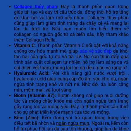
Collagen thủy phân
:
Đây là thành phần quan trọng
giúp tái tạo và duy trì cấu trúc da, đồng thời hỗ trợ tăng
độ đàn hồi và làm mờ nếp nhăn. Collagen thủy phân
cũng giúp làm giảm tình trạng da chảy xệ và mang lại
làn da tươi trẻ. Nếu bạn muốn tìm hiểu thêm về
collagen có nguồn gốc từ cá biển sâu, hãy tham khảo
thêm
Collagen Refla
.
Vitamin C:
Thành phần Vitamin C nổi bật với khả năng
chống oxy hóa mạnh mẽ, giúp
bảo vệ sắc đẹp
da khỏi
tác hại của gốc tự do và tia UV. Nó còn thúc đẩy quá
trình sản xuất collagen tự nhiên, hỗ trợ làm sáng da và
cải thiện vết thâm, mang lại làn da đều màu và rạng rỡ.
Hyaluronic Acid:
Với khả năng giữ nước vượt trội ,
hyaluronic acid giúp cung cấp độ ẩm sâu cho da, ngăn
ngừa tình trạng khô và nứt nẻ. Nhờ đó, da luôn căng
mịn, mềm mại, và tươi sáng.
Biotin (Vitamin B7):
Biotin không chỉ giúp nuôi dưỡng
tóc và móng chắc khỏe mà còn ngăn ngừa tình trạng
gãy rụng tóc và móng yếu. Đây là thành phần cần thiết
cho sự phát triển khỏe mạnh của tóc và móng.
Kẽm (Zinc):
Kẽm đóng vai trò quan trọng trong việc
điều tiết bã nhờn và
ngăn ngừa mụn
. Ngoài ra, kẽm còn
hỗ trợ phục hồi làn da sau tổn thương, giúp làn da khỏe