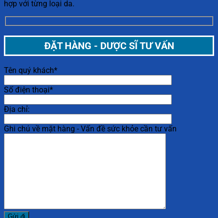
hợp với từng loại da.
ĐẶT HÀNG - DƯỢC SĨ TƯ VẤN
Tên quý khách*
Số điện thoại*
Địa chỉ:
Ghi chú về mặt hàng - Vấn đề sức khỏe cần tư vấn