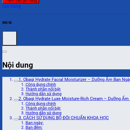
Thêm vào giỏ hàng
Giỏ hàng
Mô tả
Nội dung
1. Obagi Hydrate Facial Moisturizer – Dưỡng Ẩm Ban Ngà
Công dụng chính
Thành phần nổi bật
Hướng dẫn sử dụng
2. Obagi Hydrate Luxe Moisture-Rich Cream – Dưỡng Ẩm
Công dụng chính
Thành phần nổi bật
Hướng dẫn sử dụng
3. CÁCH SỬ DỤNG BỘ ĐÔI CHUẨN KHOA HỌC
Ban ngày:
Ban đêm: