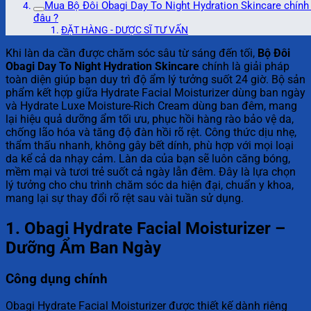
Mua Bộ Đôi Obagi Day To Night Hydration Skincare chính
đâu ?
ĐẶT HÀNG - DƯỢC SĨ TƯ VẤN
Khi làn da cần được chăm sóc sâu từ sáng đến tối,
Bộ Đôi
Obagi Day To Night Hydration Skincare
chính là giải pháp
toàn diện giúp bạn duy trì độ ẩm lý tưởng suốt 24 giờ. Bộ sản
phẩm kết hợp giữa Hydrate Facial Moisturizer dùng ban ngày
và Hydrate Luxe Moisture-Rich Cream dùng ban đêm, mang
lại hiệu quả dưỡng ẩm tối ưu, phục hồi hàng rào bảo vệ da,
chống lão hóa và tăng độ đàn hồi rõ rệt. Công thức dịu nhẹ,
thẩm thấu nhanh, không gây bết dính, phù hợp với mọi loại
da kể cả da nhạy cảm. Làn da của bạn sẽ luôn căng bóng,
mềm mại và tươi trẻ suốt cả ngày lẫn đêm. Đây là lựa chọn
lý tưởng cho chu trình chăm sóc da hiện đại, chuẩn y khoa,
mang lại sự thay đổi rõ rệt sau vài tuần sử dụng.
1. Obagi Hydrate Facial Moisturizer –
Dưỡng Ẩm Ban Ngày
Công dụng chính
Obagi Hydrate Facial Moisturizer được thiết kế dành riêng