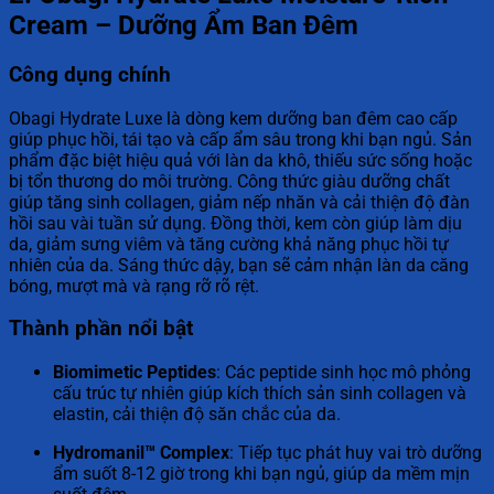
Cream – Dưỡng Ẩm Ban Đêm
Công dụng chính
Obagi Hydrate Luxe là dòng kem dưỡng ban đêm cao cấp
giúp phục hồi, tái tạo và cấp ẩm sâu trong khi bạn ngủ. Sản
phẩm đặc biệt hiệu quả với làn da khô, thiếu sức sống hoặc
bị tổn thương do môi trường. Công thức giàu dưỡng chất
giúp tăng sinh collagen, giảm nếp nhăn và cải thiện độ đàn
hồi sau vài tuần sử dụng. Đồng thời, kem còn giúp làm dịu
da, giảm sưng viêm và tăng cường khả năng phục hồi tự
nhiên của da. Sáng thức dậy, bạn sẽ cảm nhận làn da căng
bóng, mượt mà và rạng rỡ rõ rệt.
Thành phần nổi bật
Biomimetic Peptides
: Các peptide sinh học mô phỏng
cấu trúc tự nhiên giúp kích thích sản sinh collagen và
elastin, cải thiện độ săn chắc của da.
Hydromanil™ Complex
: Tiếp tục phát huy vai trò dưỡng
ẩm suốt 8-12 giờ trong khi bạn ngủ, giúp da mềm mịn