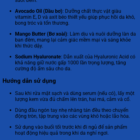
suốt đêm.
Avocado Oil (Dầu bơ)
: Dưỡng chất thực vật giàu
vitamin E, D và axit béo thiết yếu giúp phục hồi da khô,
bong tróc và tổn thương.
Mango Butter (Bơ xoài)
: Làm dịu và nuôi dưỡng làn da
ban đêm, mang lại cảm giác mềm mại và sáng khỏe
khi thức dậy.
Sodium Hyaluronate
: Dẫn xuất của Hyaluronic Acid có
khả năng giữ nước gấp 1000 lần trọng lượng, tăng
cường độ ẩm sâu cho da.
Hướng dẫn sử dụng
Sau khi rửa mặt sạch và dùng serum (nếu có), lấy một
lượng kem vừa đủ chấm lên trán, hai má, cằm và cổ.
Dùng đầu ngón tay nhẹ nhàng tán đều theo chuyển
động tròn, tập trung vào các vùng khô hoặc lão hóa.
Sử dụng vào buổi tối trước khi đi ngủ để sản phẩm
hoạt động hiệu quả trong khi da nghỉ ngơi.