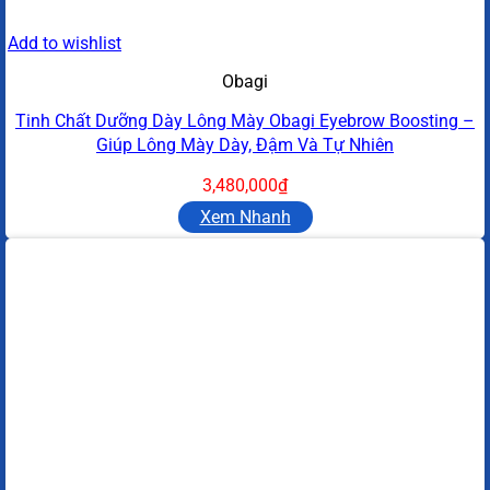
Add to wishlist
Obagi
Tinh Chất Dưỡng Dày Lông Mày Obagi Eyebrow Boosting –
Giúp Lông Mày Dày, Đậm Và Tự Nhiên
3,480,000
₫
Xem Nhanh