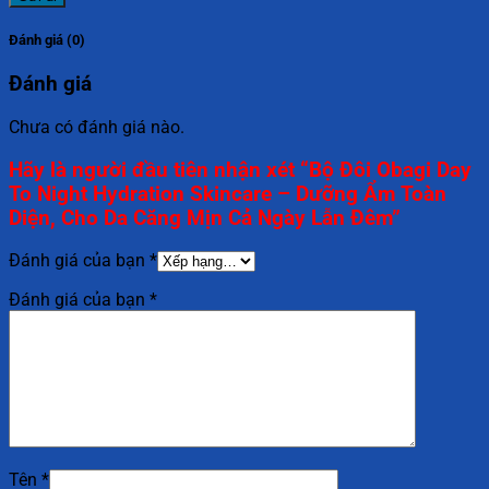
Đánh giá (0)
Đánh giá
Chưa có đánh giá nào.
Hãy là người đầu tiên nhận xét “Bộ Đôi Obagi Day
To Night Hydration Skincare – Dưỡng Ẩm Toàn
Diện, Cho Da Căng Mịn Cả Ngày Lẫn Đêm”
Đánh giá của bạn
*
Đánh giá của bạn
*
Tên
*