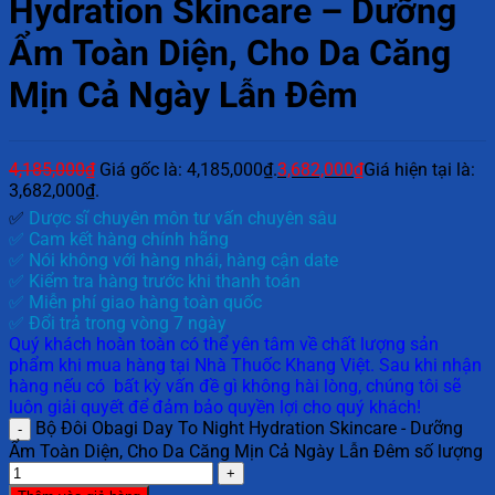
Hydration Skincare – Dưỡng
Ẩm Toàn Diện, Cho Da Căng
Mịn Cả Ngày Lẫn Đêm
4,185,000
₫
Giá gốc là: 4,185,000₫.
3,682,000
₫
Giá hiện tại là:
3,682,000₫.
✅
Dược sĩ chuyên môn tư vấn chuyên sâu
✅ Cam kết hàng chính hãng
✅ Nói không với hàng nhái, hàng cận date
✅ Kiểm tra hàng trước khi thanh toán
✅ Miễn phí giao hàng toàn quốc
✅ Đổi trả trong vòng 7 ngày
Quý khách hoàn toàn có thể yên tâm về chất lượng sản
phẩm khi mua hàng tại Nhà Thuốc Khang Việt. Sau khi nhận
hàng nếu có bất kỳ vấn đề gì không hài lòng, chúng tôi sẽ
luôn giải quyết để đảm bảo quyền lợi cho quý khách!
Bộ Đôi Obagi Day To Night Hydration Skincare - Dưỡng
Ẩm Toàn Diện, Cho Da Căng Mịn Cả Ngày Lẫn Đêm số lượng