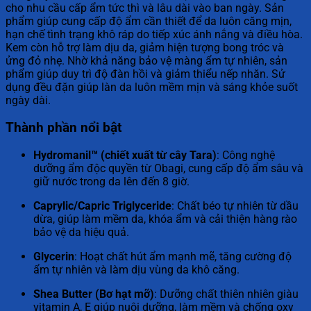
cho nhu cầu cấp ẩm tức thì và lâu dài vào ban ngày. Sản
phẩm giúp cung cấp độ ẩm cần thiết để da luôn căng mịn,
hạn chế tình trạng khô ráp do tiếp xúc ánh nắng và điều hòa.
Kem còn hỗ trợ làm dịu da, giảm hiện tượng bong tróc và
ửng đỏ nhẹ. Nhờ khả năng bảo vệ màng ẩm tự nhiên, sản
phẩm giúp duy trì độ đàn hồi và giảm thiểu nếp nhăn. Sử
dụng đều đặn giúp làn da luôn mềm mịn và sáng khỏe suốt
ngày dài.
Thành phần nổi bật
Hydromanil™ (chiết xuất từ cây Tara)
: Công nghệ
dưỡng ẩm độc quyền từ Obagi, cung cấp độ ẩm sâu và
giữ nước trong da lên đến 8 giờ.
Caprylic/Capric Triglyceride
: Chất béo tự nhiên từ dầu
dừa, giúp làm mềm da, khóa ẩm và cải thiện hàng rào
bảo vệ da hiệu quả.
Glycerin
: Hoạt chất hút ẩm mạnh mẽ, tăng cường độ
ẩm tự nhiên và làm dịu vùng da khô căng.
Shea Butter (Bơ hạt mỡ)
: Dưỡng chất thiên nhiên giàu
vitamin A, E giúp nuôi dưỡng, làm mềm và chống oxy