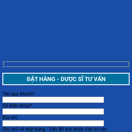
ĐẶT HÀNG - DƯỢC SĨ TƯ VẤN
Tên quý khách*
Số điện thoại*
Địa chỉ:
Ghi chú về mặt hàng - Vấn đề sức khỏe cần tư vấn