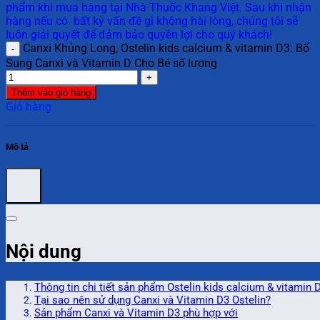
phẩm khi mua hàng tại Nhà Thuốc Khang Việt. Sau khi nhận
hàng nếu có bất kỳ vấn đề gì không hài lòng, chúng tôi sẽ
luôn giải quyết để đảm bảo quyền lợi cho quý khách!
Canxi Khủng Long, Ostelin kids calcium & vitamin D3: Bổ
Sung Canxi và Vitamin D Cho Bé số lượng
Thêm vào giỏ hàng
Giỏ hàng
Mô tả
Nội dung
Thông tin chi tiết sản phẩm Ostelin kids calcium & vitamin 
Tại sao nên sử dụng Canxi và Vitamin D3 Ostelin?
Sản phẩm Canxi và Vitamin D3 phù hợp với