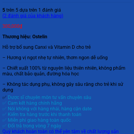
5
trên 5 dựa trên
1
đánh giá
(
2
đánh giá của khách hàng)
300,000
₫
Thương hiệu: Ostelin
Hỗ trợ bổ sung Canxi và Vitamin D cho trẻ
– Hương vị ngọt nhẹ tự nhiên, thơm ngon dễ uống
– Chiết xuất 100% từ nguyên liệu thiên nhiên, không phẩm
màu, chất bảo quản, đường hóa học
– Không tác dụng phụ, không gây sâu răng cho trẻ khi sử
dụng
✅
Dược sĩ chuyên môn tư vấn chuyên sâu
✅ Cam kết hàng chính hãng
✅ Nói không với hàng nhái, hàng cận date
✅ Kiểm tra hàng trước khi thanh toán
✅ Miễn phí giao hàng toàn quốc
✅ Đổi trả trong vòng 7 ngày
Quý khách hoàn toàn có thể yên tâm về chất lượng sản