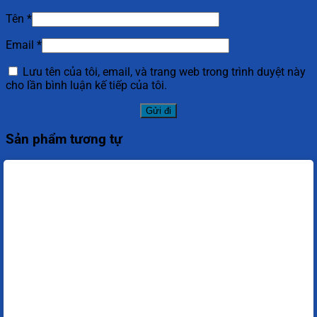
Tên
*
Email
*
Lưu tên của tôi, email, và trang web trong trình duyệt này
cho lần bình luận kế tiếp của tôi.
Sản phẩm tương tự