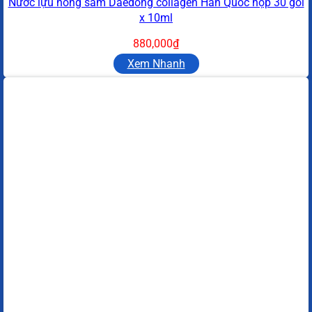
Nước lựu hồng sâm Daedong collagen Hàn Quốc hộp 30 gói
x 10ml
880,000
₫
Xem Nhanh