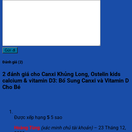
Đánh giá (2)
2 đánh giá cho
Canxi Khủng Long, Ostelin kids
calcium & vitamin D3: Bổ Sung Canxi và Vitamin D
Cho Bé
Được xếp hạng
5
5 sao
Hoàng Tùng
(xác minh chủ tài khoản)
–
23 Tháng 12,