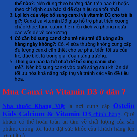
thế nào?:
Nên dùng theo hướng dẫn trên bao bì hoặc
theo chỉ định của bác sĩ để đạt hiệu quả tốt nhất.
Lợi ích của việc bổ sung canxi và vitamin D3 cho trẻ là
gì?:
Canxi và vitamin D3 giúp hỗ trợ phát triển xương
chắc khỏe, tăng cường hệ miễn dịch và phòng ngừa
các vấn đề về còi xương.
Có cần bổ sung canxi cho trẻ nếu trẻ đã uống sữa
hàng ngày không?:
Có, vì sữa thường không cung cấp
đủ lượng canxi cần thiết cho sự phát triển tối ưu của
trẻ, đặc biệt là trong giai đoạn tăng trưởng.
Thời gian nào là tốt nhất để bổ sung canxi cho
trẻ?:
Nên bổ sung canxi vào buổi sáng sau khi ăn để
tối ưu hóa khả năng hấp thụ và tránh các vấn đề tiêu
hóa.
Mua Canxi và Vitamin D3 ở đâu ?
Ostelin
Nhà thuốc Khang Việt
là nơi cung cấp
Kids Calcium & Vitamin D3
chính hãng
. Quý
khách có thể hoàn toàn an tâm về chất lượng của sản
phẩm, chúng tôi luôn đặt sức khỏe của khách hàng lên
trên tất cả.