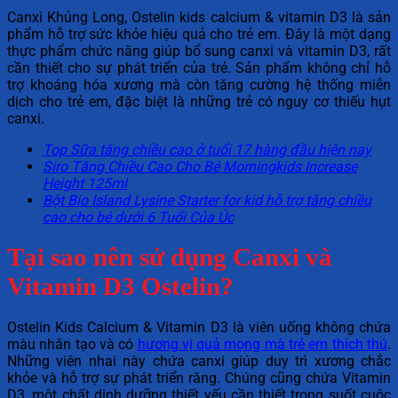
Canxi Khủng Long, Ostelin kids calcium & vitamin D3 là sản
phẩm hỗ trợ sức khỏe hiệu quả cho trẻ em. Đây là một dạng
thực phẩm chức năng giúp bổ sung canxi và vitamin D3, rất
cần thiết cho sự phát triển của trẻ. Sản phẩm không chỉ hỗ
trợ khoáng hóa xương mà còn tăng cường hệ thống miễn
dịch cho trẻ em, đặc biệt là những trẻ có nguy cơ thiếu hụt
canxi.
Top Sữa tăng chiều cao ở tuổi 17 hàng đầu hiện nay
Siro Tăng Chiều Cao Cho Bé Morningkids Increase
Height 125ml
Bột Bio Island Lysine Starter for kid hỗ trợ tăng chiều
cao cho bé dưới 6 Tuổi Của Úc
Tại sao nên sử dụng Canxi và
Vitamin D3 Ostelin?
Ostelin Kids Calcium & Vitamin D3 là viên uống không chứa
màu nhân tạo và có
hương vị quả mọng mà trẻ em thích thú
.
Những viên nhai này chứa canxi giúp duy trì xương chắc
khỏe và hỗ trợ sự phát triển răng. Chúng cũng chứa Vitamin
D3, một chất dinh dưỡng thiết yếu cần thiết trong suốt cuộc