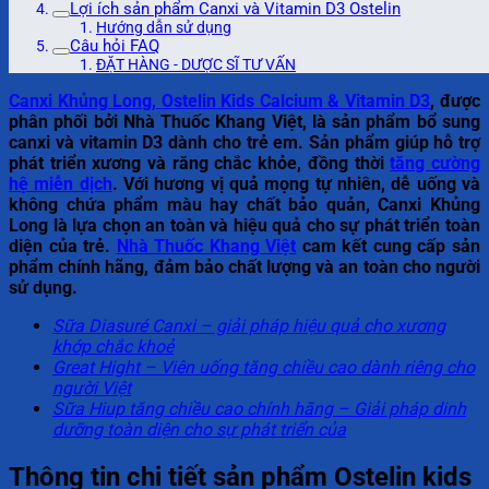
Lợi ích sản phẩm Canxi và Vitamin D3 Ostelin
Hướng dẫn sử dụng
Câu hỏi FAQ
ĐẶT HÀNG - DƯỢC SĨ TƯ VẤN
Canxi Khủng Long, Ostelin Kids Calcium & Vitamin D3
, được
phân phối bởi Nhà Thuốc Khang Việt, là sản phẩm bổ sung
canxi và vitamin D3 dành cho trẻ em. Sản phẩm giúp hỗ trợ
phát triển xương và răng chắc khỏe, đồng thời
tăng cường
hệ miễn dịch
. Với hương vị quả mọng tự nhiên, dễ uống và
không chứa phẩm màu hay chất bảo quản, Canxi Khủng
Long là lựa chọn an toàn và hiệu quả cho sự phát triển toàn
diện của trẻ.
Nhà Thuốc Khang Việt
cam kết cung cấp sản
phẩm chính hãng, đảm bảo chất lượng và an toàn cho người
sử dụng.
Sữa Diasuré Canxi – giải pháp hiệu quả cho xương
khớp chắc khoẻ
Great Hight – Viên uống tăng chiều cao dành riêng cho
người Việt
Sữa Hiup tăng chiều cao chính hãng – Giải pháp dinh
dưỡng toàn diện cho sự phát triển của
Thông tin chi tiết sản phẩm Ostelin kids