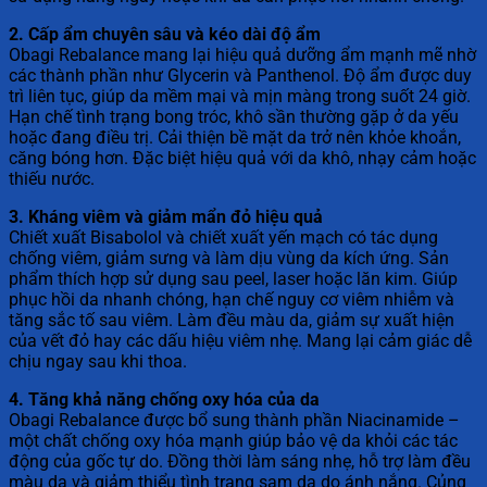
2. Cấp ẩm chuyên sâu và kéo dài độ ẩm
Obagi Rebalance mang lại hiệu quả dưỡng ẩm mạnh mẽ nhờ
các thành phần như Glycerin và Panthenol. Độ ẩm được duy
trì liên tục, giúp da mềm mại và mịn màng trong suốt 24 giờ.
Hạn chế tình trạng bong tróc, khô sần thường gặp ở da yếu
hoặc đang điều trị. Cải thiện bề mặt da trở nên khỏe khoắn,
căng bóng hơn. Đặc biệt hiệu quả với da khô, nhạy cảm hoặc
thiếu nước.
3. Kháng viêm và giảm mẩn đỏ hiệu quả
Chiết xuất Bisabolol và chiết xuất yến mạch có tác dụng
chống viêm, giảm sưng và làm dịu vùng da kích ứng. Sản
phẩm thích hợp sử dụng sau peel, laser hoặc lăn kim. Giúp
phục hồi da nhanh chóng, hạn chế nguy cơ viêm nhiễm và
tăng sắc tố sau viêm. Làm đều màu da, giảm sự xuất hiện
của vết đỏ hay các dấu hiệu viêm nhẹ. Mang lại cảm giác dễ
chịu ngay sau khi thoa.
4. Tăng khả năng chống oxy hóa của da
Obagi Rebalance được bổ sung thành phần Niacinamide –
một chất chống oxy hóa mạnh giúp bảo vệ da khỏi các tác
động của gốc tự do. Đồng thời làm sáng nhẹ, hỗ trợ làm đều
màu da và giảm thiểu tình trạng sạm da do ánh nắng. Củng