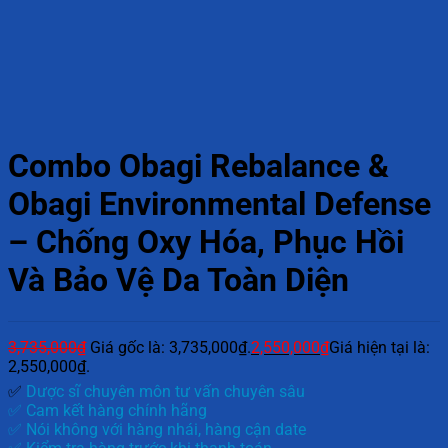
Combo Obagi Rebalance &
Obagi Environmental Defense
– Chống Oxy Hóa, Phục Hồi
Và Bảo Vệ Da Toàn Diện
3,735,000
₫
Giá gốc là: 3,735,000₫.
2,550,000
₫
Giá hiện tại là:
2,550,000₫.
✅
Dược sĩ chuyên môn tư vấn chuyên sâu
✅ Cam kết hàng chính hãng
✅ Nói không với hàng nhái, hàng cận date