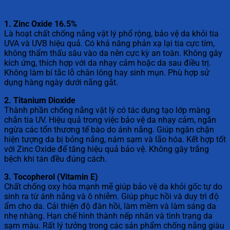
1. Zinc Oxide 16.5%
Là hoạt chất chống nắng vật lý phổ rộng, bảo vệ da khỏi tia
UVA và UVB hiệu quả. Có khả năng phản xạ lại tia cực tím,
không thẩm thấu sâu vào da nên cực kỳ an toàn. Không gây
kích ứng, thích hợp với da nhạy cảm hoặc da sau điều trị.
Không làm bí tắc lỗ chân lông hay sinh mụn. Phù hợp sử
dụng hàng ngày dưới nắng gắt.
2. Titanium Dioxide
Thành phần chống nắng vật lý có tác dụng tạo lớp màng
chắn tia UV. Hiệu quả trong việc bảo vệ da nhạy cảm, ngăn
ngừa các tổn thương tế bào do ánh nắng. Giúp ngăn chặn
hiện tượng da bị bỏng nắng, nám sạm và lão hóa. Kết hợp tốt
với Zinc Oxide để tăng hiệu quả bảo vệ. Không gây trắng
bệch khi tán đều đúng cách.
3. Tocopherol (Vitamin E)
Chất chống oxy hóa mạnh mẽ giúp bảo vệ da khỏi gốc tự do
sinh ra từ ánh nắng và ô nhiễm. Giúp phục hồi và duy trì độ
ẩm cho da. Cải thiện độ đàn hồi, làm mềm và làm sáng da
nhẹ nhàng. Hạn chế hình thành nếp nhăn và tình trạng da
sạm màu. Rất lý tưởng trong các sản phẩm chống nắng giàu