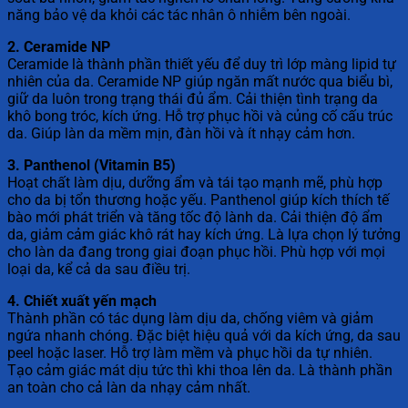
năng bảo vệ da khỏi các tác nhân ô nhiễm bên ngoài.
2. Ceramide NP
Ceramide là thành phần thiết yếu để duy trì lớp màng lipid tự
nhiên của da. Ceramide NP giúp ngăn mất nước qua biểu bì,
giữ da luôn trong trạng thái đủ ẩm. Cải thiện tình trạng da
khô bong tróc, kích ứng. Hỗ trợ phục hồi và củng cố cấu trúc
da. Giúp làn da mềm mịn, đàn hồi và ít nhạy cảm hơn.
3. Panthenol (Vitamin B5)
Hoạt chất làm dịu, dưỡng ẩm và tái tạo mạnh mẽ, phù hợp
cho da bị tổn thương hoặc yếu. Panthenol giúp kích thích tế
bào mới phát triển và tăng tốc độ lành da. Cải thiện độ ẩm
da, giảm cảm giác khô rát hay kích ứng. Là lựa chọn lý tưởng
cho làn da đang trong giai đoạn phục hồi. Phù hợp với mọi
loại da, kể cả da sau điều trị.
4. Chiết xuất yến mạch
Thành phần có tác dụng làm dịu da, chống viêm và giảm
ngứa nhanh chóng. Đặc biệt hiệu quả với da kích ứng, da sau
peel hoặc laser. Hỗ trợ làm mềm và phục hồi da tự nhiên.
Tạo cảm giác mát dịu tức thì khi thoa lên da. Là thành phần
an toàn cho cả làn da nhạy cảm nhất.