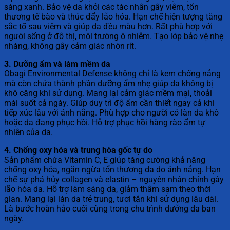
sáng xanh. Bảo vệ da khỏi các tác nhân gây viêm, tổn
thương tế bào và thúc đẩy lão hóa. Hạn chế hiện tượng tăng
sắc tố sau viêm và giúp da đều màu hơn. Rất phù hợp với
người sống ở đô thị, môi trường ô nhiễm. Tạo lớp bảo vệ nhẹ
nhàng, không gây cảm giác nhờn rít.
3. Dưỡng ẩm và làm mềm da
Obagi Environmental Defense không chỉ là kem chống nắng
mà còn chứa thành phần dưỡng ẩm nhẹ giúp da không bị
khô căng khi sử dụng. Mang lại cảm giác mềm mại, thoải
mái suốt cả ngày. Giúp duy trì độ ẩm cần thiết ngay cả khi
tiếp xúc lâu với ánh nắng. Phù hợp cho người có làn da khô
hoặc da đang phục hồi. Hỗ trợ phục hồi hàng rào ẩm tự
nhiên của da.
4. Chống oxy hóa và trung hòa gốc tự do
Sản phẩm chứa Vitamin C, E giúp tăng cường khả năng
chống oxy hóa, ngăn ngừa tổn thương da do ánh nắng. Hạn
chế sự phá hủy collagen và elastin – nguyên nhân chính gây
lão hóa da. Hỗ trợ làm sáng da, giảm thâm sạm theo thời
gian. Mang lại làn da trẻ trung, tươi tắn khi sử dụng lâu dài.
Là bước hoàn hảo cuối cùng trong chu trình dưỡng da ban
ngày.