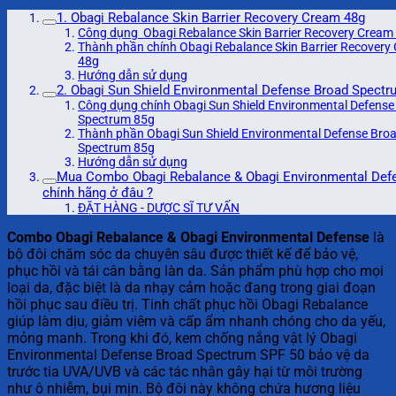
1. Obagi Rebalance Skin Barrier Recovery Cream 48g
Công dụng Obagi Rebalance Skin Barrier Recovery Cream
Thành phần chính Obagi Rebalance Skin Barrier Recovery
48g
Hướng dẫn sử dụng
2. Obagi Sun Shield Environmental Defense Broad Spectr
Công dụng chính Obagi Sun Shield Environmental Defense
Spectrum 85g
Thành phần Obagi Sun Shield Environmental Defense Bro
Spectrum 85g
Hướng dẫn sử dụng
Mua Combo Obagi Rebalance & Obagi Environmental Def
chính hãng ở đâu ?
ĐẶT HÀNG - DƯỢC SĨ TƯ VẤN
Combo Obagi Rebalance & Obagi Environmental Defense
là
bộ đôi chăm sóc da chuyên sâu được thiết kế để bảo vệ,
phục hồi và tái cân bằng làn da. Sản phẩm phù hợp cho mọi
loại da, đặc biệt là da nhạy cảm hoặc đang trong giai đoạn
hồi phục sau điều trị. Tinh chất phục hồi Obagi Rebalance
giúp làm dịu, giảm viêm và cấp ẩm nhanh chóng cho da yếu,
mỏng manh. Trong khi đó, kem chống nắng vật lý Obagi
Environmental Defense Broad Spectrum SPF 50 bảo vệ da
trước tia UVA/UVB và các tác nhân gây hại từ môi trường
như ô nhiễm, bụi mịn. Bộ đôi này không chứa hương liệu