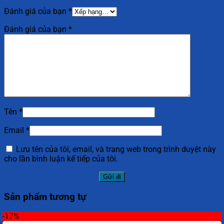
Đánh giá của bạn
*
Đánh giá của bạn
*
Tên
*
Email
*
Lưu tên của tôi, email, và trang web trong trình duyệt này
cho lần bình luận kế tiếp của tôi.
Sản phẩm tương tự
-17%