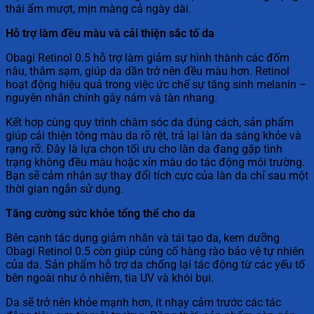
thái ẩm mượt, mịn màng cả ngày dài.
Hỗ trợ làm đều màu và cải thiện sắc tố da
Obagi Retinol 0.5 hỗ trợ làm giảm sự hình thành các đốm
nâu, thâm sạm, giúp da dần trở nên đều màu hơn. Retinol
hoạt động hiệu quả trong việc ức chế sự tăng sinh melanin –
nguyên nhân chính gây nám và tàn nhang.
Kết hợp cùng quy trình chăm sóc da đúng cách, sản phẩm
giúp cải thiện tông màu da rõ rệt, trả lại làn da sáng khỏe và
rạng rỡ. Đây là lựa chọn tối ưu cho làn da đang gặp tình
trạng không đều màu hoặc xỉn màu do tác động môi trường.
Bạn sẽ cảm nhận sự thay đổi tích cực của làn da chỉ sau một
thời gian ngắn sử dụng.
Tăng cường sức khỏe tổng thể cho da
Bên cạnh tác dụng giảm nhăn và tái tạo da, kem dưỡng
Obagi Retinol 0.5 còn giúp củng cố hàng rào bảo vệ tự nhiên
của da. Sản phẩm hỗ trợ da chống lại tác động từ các yếu tố
bên ngoài như ô nhiễm, tia UV và khói bụi.
Da sẽ trở nên khỏe mạnh hơn, ít nhạy cảm trước các tác