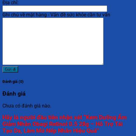
Địa chỉ:
Ghi chú về mặt hàng - Vấn đề sức khỏe cần tư vấn
Đánh giá (0)
Đánh giá
Chưa có đánh giá nào.
Hãy là người đầu tiên nhận xét “Kem Dưỡng Ẩm
Giảm Nhăn Obagi Retinol 0.5 28g – Hỗ Trợ Tái
Tạo Da, Làm Mờ Nếp Nhăn Hiệu Quả”