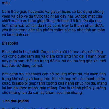
màu.
Cam thảo giàu flavonoid và glycyrrhizin, có tác dụng chống
viêm và bảo vệ da trước tác nhân gây hại. Sự góp mặt của
chiết xuất cam thảo giúp Obagi Retinol 0.5 trở nên dịu nhẹ
hơn, phù hợp với làn da nhạy cảm. Đây là thành phần được
yêu thích trong các sản phẩm chăm sóc da nhờ tính an toàn
và lành tính cao.
Bisabolol
Bisabolol là hoạt chất được chiết xuất từ hoa cúc, nổi tiếng
với công dụng làm dịu và giảm kích ứng cho da. Thành phần
này giúp hạn chế tình trạng đỏ da, rát da thường gặp khi mới
bắt đầu sử dụng retinol.
Bên cạnh đó, bisabolol còn hỗ trợ làm mềm da, cải thiện tình
trạng khô căng và bong tróc. Khi kết hợp với các thành phần
khác, bisabolol giúp tăng cường khả năng phục hồi da, mang
lại làn da khỏe mạnh, mịn màng. Đây là thành phần lý tưởng
cho những làn da cần sự chăm sóc nhẹ nhàng.
Tinh dầu jojoba