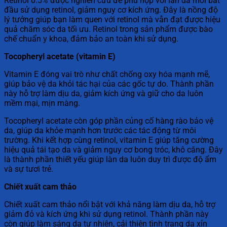
Retinol 0.5% được nghiên cứu để phù hợp với làn da mới bắt
đầu sử dụng retinol, giảm nguy cơ kích ứng. Đây là nồng độ
lý tưởng giúp bạn làm quen với retinol mà vẫn đạt được hiệu
quả chăm sóc da tối ưu. Retinol trong sản phẩm được bào
chế chuẩn y khoa, đảm bảo an toàn khi sử dụng.
Tocopheryl acetate (vitamin E)
Vitamin E đóng vai trò như chất chống oxy hóa mạnh mẽ,
giúp bảo vệ da khỏi tác hại của các gốc tự do. Thành phần
này hỗ trợ làm dịu da, giảm kích ứng và giữ cho da luôn
mềm mại, mịn màng.
Tocopheryl acetate còn góp phần củng cố hàng rào bảo vệ
da, giúp da khỏe mạnh hơn trước các tác động từ môi
trường. Khi kết hợp cùng retinol, vitamin E giúp tăng cường
hiệu quả tái tạo da và giảm nguy cơ bong tróc, khô căng. Đây
là thành phần thiết yếu giúp làn da luôn duy trì được độ ẩm
và sự tươi trẻ.
Chiết xuất cam thảo
Chiết xuất cam thảo nổi bật với khả năng làm dịu da, hỗ trợ
giảm đỏ và kích ứng khi sử dụng retinol. Thành phần này
còn giúp làm sáng da tự nhiên, cải thiện tình trạng da xỉn