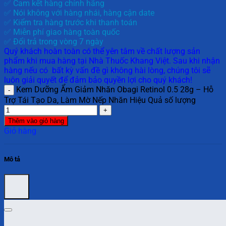
✅ Cam kết hàng chính hãng
✅ Nói không với hàng nhái, hàng cận date
✅ Kiểm tra hàng trước khi thanh toán
✅ Miễn phí giao hàng toàn quốc
✅ Đổi trả trong vòng 7 ngày
Quý khách hoàn toàn có thể yên tâm về chất lượng sản
phẩm khi mua hàng tại Nhà Thuốc Khang Việt. Sau khi nhận
hàng nếu có bất kỳ vấn đề gì không hài lòng, chúng tôi sẽ
luôn giải quyết để đảm bảo quyền lợi cho quý khách!
Kem Dưỡng Ẩm Giảm Nhăn Obagi Retinol 0.5 28g – Hỗ
Trợ Tái Tạo Da, Làm Mờ Nếp Nhăn Hiệu Quả số lượng
Thêm vào giỏ hàng
Giỏ hàng
Mô tả