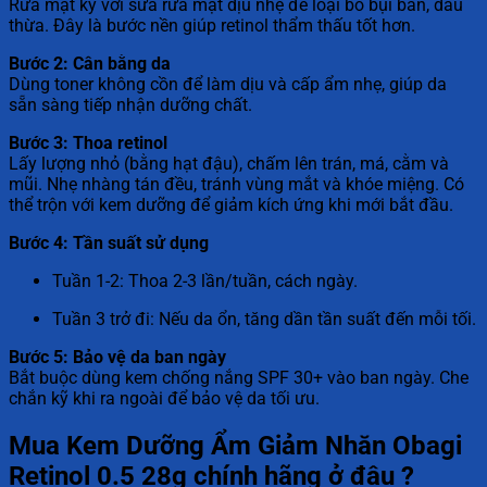
Rửa mặt kỹ với sữa rửa mặt dịu nhẹ để loại bỏ bụi bẩn, dầu
thừa. Đây là bước nền giúp retinol thẩm thấu tốt hơn.
Bước 2: Cân bằng da
Dùng toner không cồn để làm dịu và cấp ẩm nhẹ, giúp da
sẵn sàng tiếp nhận dưỡng chất.
Bước 3: Thoa retinol
Lấy lượng nhỏ (bằng hạt đậu), chấm lên trán, má, cằm và
mũi. Nhẹ nhàng tán đều, tránh vùng mắt và khóe miệng. Có
thể trộn với kem dưỡng để giảm kích ứng khi mới bắt đầu.
Bước 4: Tần suất sử dụng
Tuần 1-2: Thoa 2-3 lần/tuần, cách ngày.
Tuần 3 trở đi: Nếu da ổn, tăng dần tần suất đến mỗi tối.
Bước 5: Bảo vệ da ban ngày
Bắt buộc dùng kem chống nắng SPF 30+ vào ban ngày. Che
chắn kỹ khi ra ngoài để bảo vệ da tối ưu.
Mua Kem Dưỡng Ẩm Giảm Nhăn Obagi
Retinol 0.5 28g chính hãng ở đâu ?