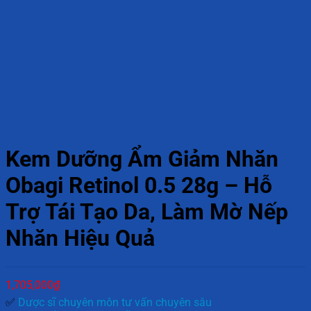
Kem Dưỡng Ẩm Giảm Nhăn
Obagi Retinol 0.5 28g – Hỗ
Trợ Tái Tạo Da, Làm Mờ Nếp
Nhăn Hiệu Quả
1,705,000
₫
✅
Dược sĩ chuyên môn tư vấn chuyên sâu