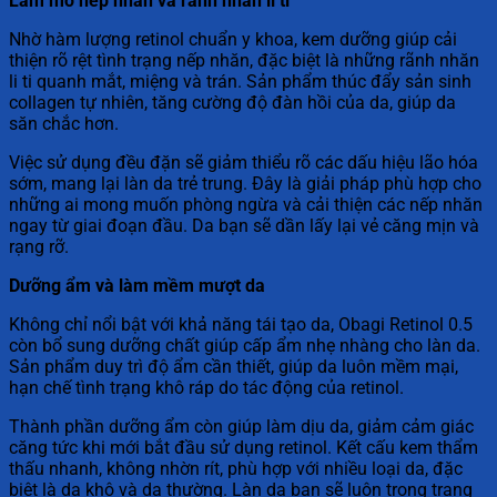
Làm mờ nếp nhăn và rãnh nhăn li ti
Nhờ hàm lượng retinol chuẩn y khoa, kem dưỡng giúp cải
thiện rõ rệt tình trạng nếp nhăn, đặc biệt là những rãnh nhăn
li ti quanh mắt, miệng và trán. Sản phẩm thúc đẩy sản sinh
collagen tự nhiên, tăng cường độ đàn hồi của da, giúp da
săn chắc hơn.
Việc sử dụng đều đặn sẽ giảm thiểu rõ các dấu hiệu lão hóa
sớm, mang lại làn da trẻ trung. Đây là giải pháp phù hợp cho
những ai mong muốn phòng ngừa và cải thiện các nếp nhăn
ngay từ giai đoạn đầu. Da bạn sẽ dần lấy lại vẻ căng mịn và
rạng rỡ.
Dưỡng ẩm và làm mềm mượt da
Không chỉ nổi bật với khả năng tái tạo da, Obagi Retinol 0.5
còn bổ sung dưỡng chất giúp cấp ẩm nhẹ nhàng cho làn da.
Sản phẩm duy trì độ ẩm cần thiết, giúp da luôn mềm mại,
hạn chế tình trạng khô ráp do tác động của retinol.
Thành phần dưỡng ẩm còn giúp làm dịu da, giảm cảm giác
căng tức khi mới bắt đầu sử dụng retinol. Kết cấu kem thẩm
thấu nhanh, không nhờn rít, phù hợp với nhiều loại da, đặc
biệt là da khô và da thường. Làn da bạn sẽ luôn trong trạng