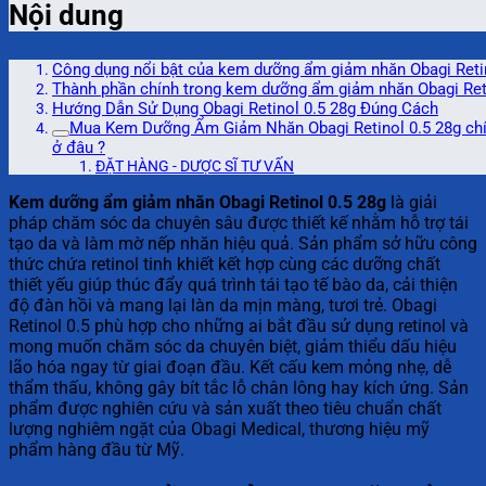
Nội dung
Công dụng nổi bật của kem dưỡng ẩm giảm nhăn Obagi Reti
Thành phần chính trong kem dưỡng ẩm giảm nhăn Obagi Reti
Hướng Dẫn Sử Dụng Obagi Retinol 0.5 28g Đúng Cách
Mua Kem Dưỡng Ẩm Giảm Nhăn Obagi Retinol 0.5 28g ch
ở đâu ?
ĐẶT HÀNG - DƯỢC SĨ TƯ VẤN
Kem dưỡng ẩm giảm nhăn Obagi Retinol 0.5 28g
là giải
pháp chăm sóc da chuyên sâu được thiết kế nhằm hỗ trợ tái
tạo da và làm mờ nếp nhăn hiệu quả. Sản phẩm sở hữu công
thức chứa retinol tinh khiết kết hợp cùng các dưỡng chất
thiết yếu giúp thúc đẩy quá trình tái tạo tế bào da, cải thiện
độ đàn hồi và mang lại làn da mịn màng, tươi trẻ. Obagi
Retinol 0.5 phù hợp cho những ai bắt đầu sử dụng retinol và
mong muốn chăm sóc da chuyên biệt, giảm thiểu dấu hiệu
lão hóa ngay từ giai đoạn đầu. Kết cấu kem mỏng nhẹ, dễ
thẩm thấu, không gây bít tắc lỗ chân lông hay kích ứng. Sản
phẩm được nghiên cứu và sản xuất theo tiêu chuẩn chất
lượng nghiêm ngặt của Obagi Medical, thương hiệu mỹ
phẩm hàng đầu từ Mỹ.