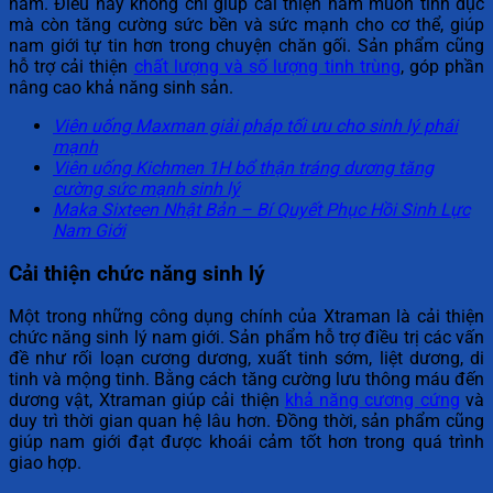
nam. Điều này không chỉ giúp cải thiện ham muốn tình dục
mà còn tăng cường sức bền và sức mạnh cho cơ thể, giúp
nam giới tự tin hơn trong chuyện chăn gối. Sản phẩm cũng
hỗ trợ cải thiện
chất lượng và số lượng tinh trùng
, góp phần
nâng cao khả năng sinh sản.
Viên uống Maxman giải pháp tối ưu cho sinh lý phái
mạnh
Viên uống Kichmen 1H bổ thận tráng dương tăng
cường sức mạnh sinh lý
Maka Sixteen Nhật Bản – Bí Quyết Phục Hồi Sinh Lực
Nam Giới
Cải thiện chức năng sinh lý
Một trong những công dụng chính của Xtraman là cải thiện
chức năng sinh lý nam giới. Sản phẩm hỗ trợ điều trị các vấn
đề như rối loạn cương dương, xuất tinh sớm, liệt dương, di
tinh và mộng tinh. Bằng cách tăng cường lưu thông máu đến
dương vật, Xtraman giúp cải thiện
khả năng cương cứng
và
duy trì thời gian quan hệ lâu hơn. Đồng thời, sản phẩm cũng
giúp nam giới đạt được khoái cảm tốt hơn trong quá trình
giao hợp.