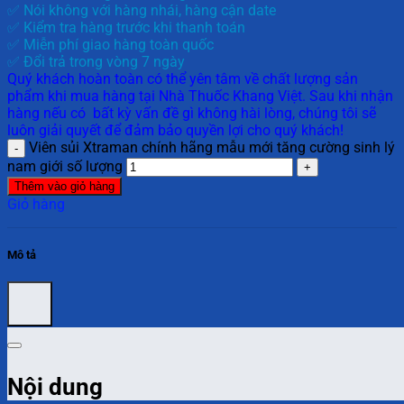
✅ Nói không với hàng nhái, hàng cận date
✅ Kiểm tra hàng trước khi thanh toán
✅ Miễn phí giao hàng toàn quốc
✅ Đổi trả trong vòng 7 ngày
Quý khách hoàn toàn có thể yên tâm về chất lượng sản
phẩm khi mua hàng tại Nhà Thuốc Khang Việt. Sau khi nhận
hàng nếu có bất kỳ vấn đề gì không hài lòng, chúng tôi sẽ
luôn giải quyết để đảm bảo quyền lợi cho quý khách!
Viên sủi Xtraman chính hãng mẫu mới tăng cường sinh lý
nam giới số lượng
Thêm vào giỏ hàng
Giỏ hàng
Mô tả
Nội dung