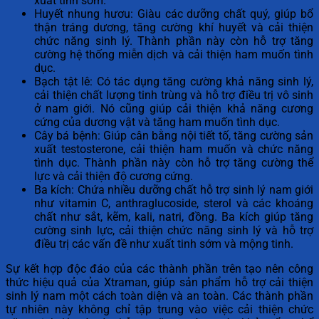
xuất tinh sớm.
Huyết nhung hươu: Giàu các dưỡng chất quý, giúp bổ
thận tráng dương, tăng cường khí huyết và cải thiện
chức năng sinh lý. Thành phần này còn hỗ trợ tăng
cường hệ thống miễn dịch và cải thiện ham muốn tình
dục.
Bạch tật lê: Có tác dụng tăng cường khả năng sinh lý,
cải thiện chất lượng tinh trùng và hỗ trợ điều trị vô sinh
ở nam giới. Nó cũng giúp cải thiện khả năng cương
cứng của dương vật và tăng ham muốn tình dục.
Cây bá bệnh: Giúp cân bằng nội tiết tố, tăng cường sản
xuất testosterone, cải thiện ham muốn và chức năng
tình dục. Thành phần này còn hỗ trợ tăng cường thể
lực và cải thiện độ cương cứng.
Ba kích: Chứa nhiều dưỡng chất hỗ trợ sinh lý nam giới
như vitamin C, anthraglucoside, sterol và các khoáng
chất như sắt, kẽm, kali, natri, đồng. Ba kích giúp tăng
cường sinh lực, cải thiện chức năng sinh lý và hỗ trợ
điều trị các vấn đề như xuất tinh sớm và mộng tinh.
Sự kết hợp độc đáo của các thành phần trên tạo nên công
thức hiệu quả của Xtraman, giúp sản phẩm hỗ trợ cải thiện
sinh lý nam một cách toàn diện và an toàn. Các thành phần
tự nhiên này không chỉ tập trung vào việc cải thiện chức