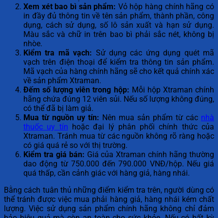
Xem xét bao bì sản phẩm:
Vỏ hộp hàng chính hãng có
in đầy đủ thông tin về tên sản phẩm, thành phần, công
dụng, cách sử dụng, số lô sản xuất và hạn sử dụng.
Màu sắc và chữ in trên bao bì phải sắc nét, không bị
nhòe.
Kiểm tra mã vạch:
Sử dụng các ứng dụng quét mã
vạch trên điện thoại để kiểm tra thông tin sản phẩm.
Mã vạch của hàng chính hãng sẽ cho kết quả chính xác
về sản phẩm Xtraman.
Đếm số lượng viên trong hộp:
Mỗi hộp Xtraman chính
hãng chứa đúng 12 viên sủi. Nếu số lượng không đúng,
có thể đã bị làm giả.
Mua từ nguồn uy tín:
Nên mua sản phẩm từ các
nhà
thuốc uy tín
hoặc đại lý phân phối chính thức của
Xtraman. Tránh mua từ các nguồn không rõ ràng hoặc
có giá quá rẻ so với thị trường.
Kiểm tra giá bán:
Giá của Xtraman chính hãng thường
dao động từ 750.000 đến 790.000 VNĐ/hộp. Nếu giá
quá thấp, cần cảnh giác với hàng giả, hàng nhái.
Bằng cách tuân thủ những điểm kiểm tra trên, người dùng có
thể tránh được việc mua phải hàng giả, hàng nhái kém chất
lượng. Việc sử dụng sản phẩm chính hãng không chỉ đảm
bảo hiệu quả mà còn an toàn cho sức khỏe. Nếu có bất kỳ