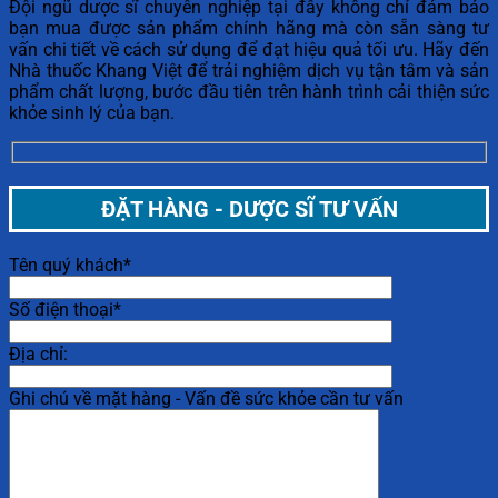
Đội ngũ dược sĩ chuyên nghiệp tại đây không chỉ đảm bảo
bạn mua được sản phẩm chính hãng mà còn sẵn sàng tư
vấn chi tiết về cách sử dụng để đạt hiệu quả tối ưu. Hãy đến
Nhà thuốc Khang Việt để trải nghiệm dịch vụ tận tâm và sản
phẩm chất lượng, bước đầu tiên trên hành trình cải thiện sức
khỏe sinh lý của bạn.
ĐẶT HÀNG - DƯỢC SĨ TƯ VẤN
Tên quý khách*
Số điện thoại*
Địa chỉ:
Ghi chú về mặt hàng - Vấn đề sức khỏe cần tư vấn