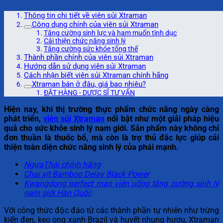
Thông tin chi tiết về viên sủi Xtraman
Công dụng chính của viên sủi Xtraman
Tăng cường sinh lực và ham muốn tình dục
Cải thiện chức năng sinh lý
Tăng cường sức khỏe tổng thể
Thành phần chính của viên sủi Xtraman
Hướng dẫn sử dụng viên sủi Xtraman
Cách nhận biết viên sủi Xtraman chính hãng
Xtraman bán ở đâu, giá bao nhiêu?
ĐẶT HÀNG - DƯỢC SĨ TƯ VẤN
Hiện nay, khi thị trường thực phẩm chức năng ngày càng
phát triển,
viên sủi Xtraman
nổi bật như một giải pháp hiệu
quả cho sức khỏe sinh lý nam giới. Sản phẩm này không chỉ
đơn thuần là thuốc bổ, mà còn là trợ thủ đắc lực giúp cải
thiện toàn diện chức năng sinh lý của phái mạnh.
NgựaThái chính hãng
Chai xịt Bamboo Delay Black Power
Kwangdong perfect man viên uống tăng cường sinh lý
nam giới Hàn Quốc
Với công thức độc đáo từ các thành phần tự nhiên như trứng
kiến đen, keo ong xanh Brazil và huyết nhung hươu, Xtraman