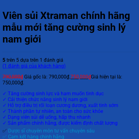
Viên sủi Xtraman chính hãng
mẫu mới tăng cường sinh lý
nam giới
5
trên 5 dựa trên
1
đánh giá
(
1
đánh giá của khách hàng)
790,000
₫
Giá gốc là: 790,000₫.
750,000
₫
Giá hiện tại là:
750,000₫.
✓ Tăng cường sinh lực và ham muốn tình dục
✓ Cải thiện chức năng sinh lý nam giới
✓ Hỗ trợ điều trị rối loạn cương dương, xuất tinh sớm
✓ Thành phần tự nhiên, an toàn cho sức khỏe
✓ Dạng viên sủi dễ uống, hấp thu nhanh
✓ Sản phẩm chính hãng, được kiểm định chất lượng
✅
Dược sĩ chuyên môn tư vấn chuyên sâu
✅ Cam kết hàng chính hãng