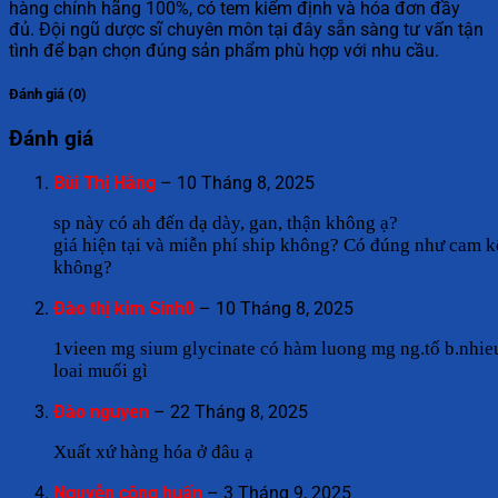
hàng chính hãng 100%, có tem kiểm định và hóa đơn đầy
đủ. Đội ngũ dược sĩ chuyên môn tại đây sẵn sàng tư vấn tận
tình để bạn chọn đúng sản phẩm phù hợp với nhu cầu.
Đánh giá (0)
Đánh giá
Bùi Thị Hằng
–
10 Tháng 8, 2025
sp này có ah đến dạ dày, gan, thận không ạ?
giá hiện tại và miễn phí ship không? Có đúng như cam k
không?
Đào thị kim Sinh0
–
10 Tháng 8, 2025
1vieen mg sium glycinate có hàm luong mg ng.tố b.nhie
loai muối gì
Đào nguyen
–
22 Tháng 8, 2025
Xuất xứ hàng hóa ở đâu ạ
Nguyễn công huấn
–
3 Tháng 9, 2025