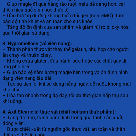
– Giúp magie đi qua hàng rào ruột, máu dễ dàng hơn, cải
thiện hiệu quả sinh học thực tế.
– Dầu hướng dương không biến đổi gen (non-GMO) đảm
bảo độ tinh khiết và an toàn cho sức khỏe.
– Tăng độ ổn định của sản phẩm và giảm rủi ro bị oxy hóa
qua thời gian sử dụng.
3. Hypromellose (vỏ viên nang):
– Thành phần thực vật thay thế gelatin, phù hợp cho người
ăn chay và thuần chay.
– Không chứa gluten, đậu nành, sữa hoặc các chất gây dị
ứng phổ biến.
– Giúp bảo vệ hàm lượng magie bên trong và ổn định hình
dạng viên nang lâu dài.
– Tạo sự tiện lợi khi sử dụng hằng ngày, dễ nuốt, không mùi
khó chịu.
– Hòa tan nhanh trong dạ dày, tối ưu thời gian hấp thụ sau
khi uống.
4. Axit Stearic từ thực vật (chất bôi trơn thực phẩm):
– Tăng độ trơn, tránh bám dính trong quá trình sản xuất,
đóng viên.
– Được chiết xuất từ nguồn gốc thực vật, an toàn và thân
thiện với hệ tiêu hóa.