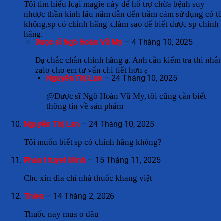
Tôi tìm hiểu loại magie này để hổ trợ chữa bệnh suy
nhược thần kinh lâu năm dẫn đến trầm cảm sử dụng có t
không,sp có chính hãng k,làm sao để biết được sp chính
hãng.
Dược sĩ Ngô Hoàn Vũ My
–
4 Tháng 10, 2025
Dạ chắc chắn chính hãng ạ. Anh cần kiểm tra thì nhắ
zalo cho em tư vấn chi tiết hơn ạ
Nguyễn Thị Lan
–
24 Tháng 10, 2025
@Dược sĩ Ngô Hoàn Vũ My, tôi cũng cần biết
thông tin về sản phẩm
Nguyễn Thị Lan
–
24 Tháng 10, 2025
Tôi muốn biết sp có chính hãng không?
Phan t tuyet Minh
–
15 Tháng 11, 2025
Cho xin đìa chỉ nhà thuốc khang việt
Thien
–
14 Tháng 2, 2026
Thuốc nay mua o đâu