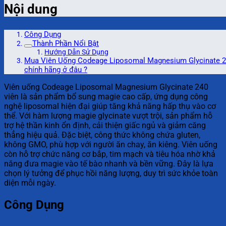
Nội dung
Công Dụng
Thành Phần Nổi Bật
Hướng Dẫn Sử Dụng
Mua Viên Uống Codeage Liposomal Magnesium Glycinate 2
chính hãng ở đâu ?
Viên uống Codeage Liposomal Magnesium Glycinate 240
viên là sản phẩm bổ sung magie cao cấp, ứng dụng công
nghệ liposomal hiện đại giúp tăng khả năng hấp thụ vào cơ
thể. Với hàm lượng magie glycinate vượt trội, sản phẩm hỗ
trợ hệ thần kinh ổn định, cải thiện giấc ngủ và giảm căng
thẳng hiệu quả. Đặc biệt, công thức không chứa gluten,
không GMO, phù hợp với người ăn chay, ăn kiêng. Viên uống
còn hỗ trợ chức năng cơ bắp, tim mạch và tiêu hóa nhờ khả
năng đưa magie vào tế bào nhanh và bền vững. Đây là lựa
chọn lý tưởng để phục hồi năng lượng, duy trì sức khỏe toàn
diện mỗi ngày.
Công Dụng