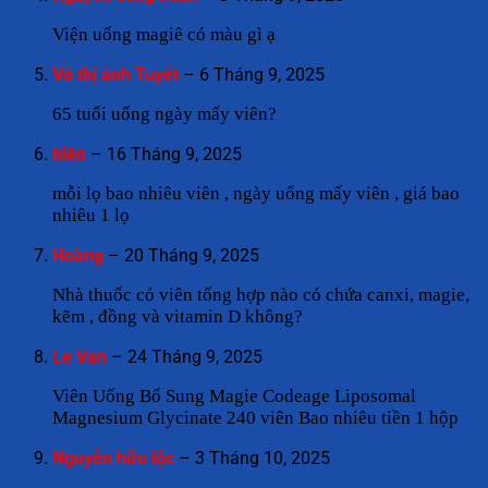
Viện uống magiê có màu gì ạ
Vỏ thị ánh Tuyết
–
6 Tháng 9, 2025
65 tuổi uống ngày mấy viên?
hiền
–
16 Tháng 9, 2025
mỗi lọ bao nhiêu viên , ngày uống mấy viên , giá bao
nhiêu 1 lọ
Hoàng
–
20 Tháng 9, 2025
Nhà thuốc có viên tổng hợp nào có chứa canxi, magie,
kẽm , đồng và vitamin D không?
Le Van
–
24 Tháng 9, 2025
Viên Uống Bổ Sung Magie Codeage Liposomal
Magnesium Glycinate 240 viên Bao nhiêu tiền 1 hộp
Nguyễn hữu lộc
–
3 Tháng 10, 2025