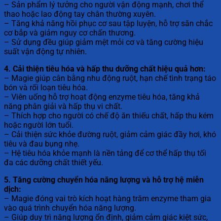
– Sản phẩm lý tưởng cho người vận động mạnh, chơi thể
thao hoặc lao động tay chân thường xuyên.
– Tăng khả năng hồi phục cơ sau tập luyện, hỗ trợ săn chắc
cơ bắp và giảm nguy cơ chấn thương.
– Sử dụng đều giúp giảm mệt mỏi cơ và tăng cường hiệu
suất vận động tự nhiên.
4. Cải thiện tiêu hóa và hấp thu dưỡng chất hiệu quả hơn:
– Magie giúp cân bằng nhu động ruột, hạn chế tình trạng táo
bón và rối loạn tiêu hóa.
– Viên uống hỗ trợ hoạt động enzyme tiêu hóa, tăng khả
năng phân giải và hấp thụ vi chất.
– Thích hợp cho người có chế độ ăn thiếu chất, hấp thu kém
hoặc người lớn tuổi.
– Cải thiện sức khỏe đường ruột, giảm cảm giác đầy hơi, khó
tiêu và đau bụng nhẹ.
– Hệ tiêu hóa khỏe mạnh là nền tảng để cơ thể hấp thụ tối
đa các dưỡng chất thiết yếu.
5. Tăng cường chuyển hóa năng lượng và hỗ trợ hệ miễn
dịch:
– Magie đóng vai trò kích hoạt hàng trăm enzyme tham gia
vào quá trình chuyển hóa năng lượng.
– Giúp duy trì năng lượng ổn định, giảm cảm giác kiệt sức,