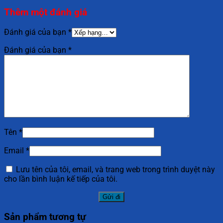
Thêm một đánh giá
Đánh giá của bạn
*
Đánh giá của bạn
*
Tên
*
Email
*
Lưu tên của tôi, email, và trang web trong trình duyệt này
cho lần bình luận kế tiếp của tôi.
Sản phẩm tương tự