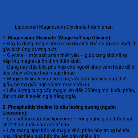
Liposomal Magnesium Glycinate thành phần
1. Magnesium Glycinate (Magie kết hợp Glycine):
– Đây là dạng magie hữu cơ có độ sinh khả dụng cao nhất, ít
gây kích ứng đường ruột.
– Glycine – một axit amin thiết yếu – giúp tăng khả năng
hấp thụ magie và ổn định thần kinh.
– Dạng này đặc biệt phù hợp cho người nhạy cảm hoặc dễ bị
tiêu chảy với các loại magie khác.
– Magie glycinate vừa an toàn, vừa đem lại hiệu quả thư
giãn, hỗ trợ giấc ngủ và tim mạch tối ưu.
– Liều lượng cung cấp magie lên đến 350mg mỗi khẩu phần,
đạt chuẩn khuyến nghị hằng ngày.
2. Phosphatidylcholine từ dầu hướng dương (nguồn
Liposome):
– Là chất tạo cấu trúc liposome – công nghệ giúp đưa hoạt
chất thẩm thấu sâu vào tế bào.
– Lớp màng lipid bảo vệ magie khỏi phân hủy trong hệ tiêu
hóa, tăng hiệu quả hấp thụ lên gấp nhiều lần.