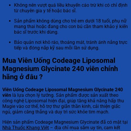
Không nên vượt quá liều khuyến cáo trừ khi có chỉ định
từ chuyên gia y tế hoặc bác sĩ.
Sản phẩm không dùng cho trẻ em dưới 18 tuổi, phụ nữ
mang thai hoặc đang cho con bú cần tham khảo ý kiến
bác sĩ trước khi dùng.
Bảo quản nơi khô ráo, thoáng mát, tránh ánh nắng trực
tiếp và đóng nắp kỹ sau mỗi lần sử dụng.
Mua Viên Uống Codeage Liposomal
Magnesium Glycinate 240 viên chính
hãng ở đâu ?
Viên Uống Codeage Liposomal Magnesium Glycinate 240
viên
là lựa chọn lý tưởng. Sản phẩm được sản xuất theo
công nghệ Liposomal hiện đại, giúp tăng khả năng hấp thu
Magie vào cơ thể, hỗ trợ thư giãn thần kinh, cải thiện giấc
ngủ, giảm căng thẳng và duy trì sức khỏe tim mạch.
Hiện sản phẩm Codeage Magnesium Glycinate đã có mặt tại
Nhà Thuốc Khang Việt
– địa chỉ mua sắm uy tín, cam kết