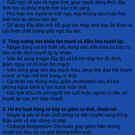
– Giấc ngủ sẽ sâu và ngon hơn, giúp người dùng thức dậy
tỉnh táo và khỏe mạnh hơn vào mỗi sáng.
– Phù hợp cho người bị mất ngủ, ngủ không sâu hoặc hay
mệt mỏi do stress kéo dài.
– Sử dụng đều đặn mỗi tối giúp tạo nhịp sinh học ổn định và
cải thiện chất lượng giấc ngủ lâu dài.
2. Tăng cường sức khỏe tim mạch và điều hòa huyết áp:
– Magie đóng vai trò thiết yếu trong việc điều hòa co bóp cơ
tim và ổn định huyết áp tự nhiên.
– Việc bổ sung magie đầy đủ sẽ hỗ trợ nhịp tim ổn định,
giảm nguy cơ rối loạn tim mạch.
– Viên uống giúp làm dịu mạch máu, tăng tính đàn hồi thành
mạch và hạn chế tình trạng co thắt.
– Cải thiện lưu thông máu, giảm cholesterol xấu, hỗ trợ
phòng ngừa bệnh lý tim mạch mãn tính.
– Đặc biệt hữu ích với người lớn tuổi hoặc người có tiền sử
huyết áp cao, tim đập nhanh.
3. Hỗ trợ hoạt động cơ bắp và giảm co thắt, chuột rút:
– Magie là yếu tố then chốt trong sự dẫn truyền xung động
thần kinh và vận động cơ bắp.
– Codeage Magnesium Glycinate giúp giảm hiện tượng
chuột rút, đau cơ, co giật không kiểm soát.