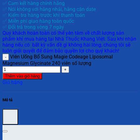
✅ Cam kết hàng chính hãng
✅ Nói không với hàng nhái, hàng cận date
✅ Kiểm tra hàng trước khi thanh toán
✅ Miễn phí giao hàng toàn quốc
✅ Đổi trả trong vòng 7 ngày
Quý khách hoàn toàn có thể yên tâm về chất lượng sản
phẩm khi mua hàng tại Nhà Thuốc Khang Việt. Sau khi nhận
hàng nếu có bất kỳ vấn đề gì không hài lòng, chúng tôi sẽ
luôn giải quyết để đảm bảo quyền lợi cho quý khách!
Viên Uống Bổ Sung Magie Codeage Liposomal
Magnesium Glycinate 240 viên số lượng
Thêm vào giỏ hàng
Giỏ hàng
Mô tả