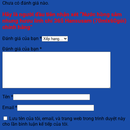
Chưa có đánh giá nào.
Hãy là người đầu tiên nhận xét “Nước hồng sâm
nhung hươu linh chi 365 Hansusam (70mlx60gói)
chính hãng”
Đánh giá của bạn
*
Đánh giá của bạn
*
Tên
*
Email
*
Lưu tên của tôi, email, và trang web trong trình duyệt này
cho lần bình luận kế tiếp của tôi.