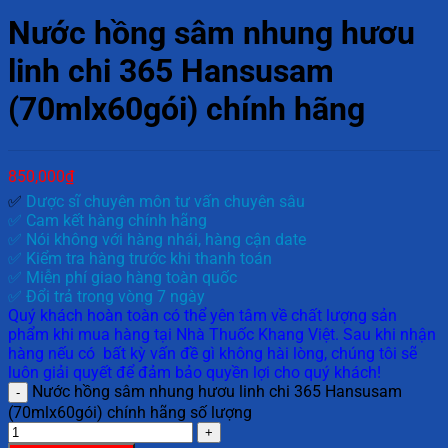
Nước hồng sâm nhung hươu
linh chi 365 Hansusam
(70mlx60gói) chính hãng
850,000
₫
✅
Dược sĩ chuyên môn tư vấn chuyên sâu
✅ Cam kết hàng chính hãng
✅ Nói không với hàng nhái, hàng cận date
✅ Kiểm tra hàng trước khi thanh toán
✅ Miễn phí giao hàng toàn quốc
✅ Đổi trả trong vòng 7 ngày
Quý khách hoàn toàn có thể yên tâm về chất lượng sản
phẩm khi mua hàng tại Nhà Thuốc Khang Việt. Sau khi nhận
hàng nếu có bất kỳ vấn đề gì không hài lòng, chúng tôi sẽ
luôn giải quyết để đảm bảo quyền lợi cho quý khách!
Nước hồng sâm nhung hươu linh chi 365 Hansusam
(70mlx60gói) chính hãng số lượng