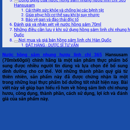
Hansusam
Cải thiện sức khỏe và chống lại các bệnh tật
Giúp phục hồi cơ thể sau khi bị suy nhược
Bảo vệ gan và đào thải độc tố
Đánh giá và nhận xét về nước hồng sâm 70ml
Những điều cần lưu ý khi sử dụng hồng sâm linh chi nhung
Quốc
Nơi mua và giá bán hồng sâm linh chi Hàn Quốc
ĐẶT HÀNG - DƯỢC SĨ TƯ VẤN
Nước hồng sâm nhung hươu linh chi 365
Hansusam
(70mlx60gói) chính hãng là một sản phẩm thực phẩm bổ
sung được nhiều người tin dùng và lựa chọn để bổ sung
dinh dưỡng cho cơ thể. Với những thành phần quý giá từ
thiên nhiên, sản phẩm này đã được chứng nhận là một
trong những loại thực phẩm bổ dưỡng tốt nhất hiện nay. Bài
viết này sẽ giúp bạn hiểu rõ hơn về hồng sâm linh chi nhung
hươu, công dụng, thành phần, cách sử dụng, lợi ích và đánh
giá của sản phẩm này.