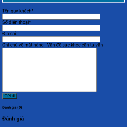
Tên quý khách*
Số điện thoại*
Địa chỉ:
Ghi chú về mặt hàng - Vấn đề sức khỏe cần tư vấn
Đánh giá (0)
Đánh giá