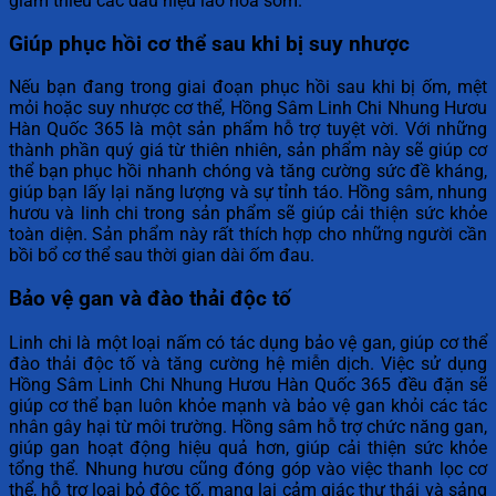
giảm thiểu các dấu hiệu lão hóa sớm.
Giúp phục hồi cơ thể sau khi bị suy nhược
Nếu bạn đang trong giai đoạn phục hồi sau khi bị ốm, mệt
mỏi hoặc suy nhược cơ thể, Hồng Sâm Linh Chi Nhung Hươu
Hàn Quốc 365 là một sản phẩm hỗ trợ tuyệt vời. Với những
thành phần quý giá từ thiên nhiên, sản phẩm này sẽ giúp cơ
thể bạn phục hồi nhanh chóng và tăng cường sức đề kháng,
giúp bạn lấy lại năng lượng và sự tỉnh táo. Hồng sâm, nhung
hươu và linh chi trong sản phẩm sẽ giúp cải thiện sức khỏe
toàn diện. Sản phẩm này rất thích hợp cho những người cần
bồi bổ cơ thể sau thời gian dài ốm đau.
Bảo vệ gan và đào thải độc tố
Linh chi là một loại nấm có tác dụng bảo vệ gan, giúp cơ thể
đào thải độc tố và tăng cường hệ miễn dịch. Việc sử dụng
Hồng Sâm Linh Chi Nhung Hươu Hàn Quốc 365 đều đặn sẽ
giúp cơ thể bạn luôn khỏe mạnh và bảo vệ gan khỏi các tác
nhân gây hại từ môi trường. Hồng sâm hỗ trợ chức năng gan,
giúp gan hoạt động hiệu quả hơn, giúp cải thiện sức khỏe
tổng thể. Nhung hươu cũng đóng góp vào việc thanh lọc cơ
thể, hỗ trợ loại bỏ độc tố, mang lại cảm giác thư thái và sảng