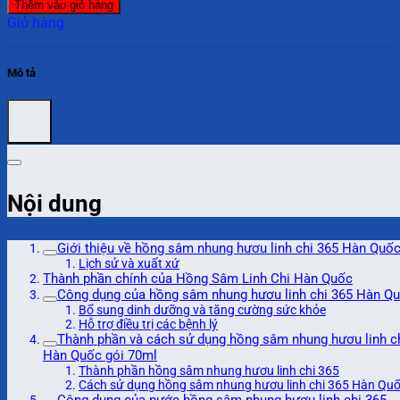
Thêm vào giỏ hàng
Giỏ hàng
Mô tả
Nội dung
Giới thiệu về hồng sâm nhung hươu linh chi 365 Hàn Quố
Lịch sử và xuất xứ
Thành phần chính của Hồng Sâm Linh Chi Hàn Quốc
Công dụng của hồng sâm nhung hươu linh chi 365 Hàn Q
Bổ sung dinh dưỡng và tăng cường sức khỏe
Hỗ trợ điều trị các bệnh lý
Thành phần và cách sử dụng hồng sâm nhung hươu linh c
Hàn Quốc gói 70ml
Thành phần hồng sâm nhung hươu linh chi 365
Cách sử dụng hồng sâm nhung hươu linh chi 365 Hàn Qu
Công dụng của nước hồng sâm nhung hươu linh chi 365