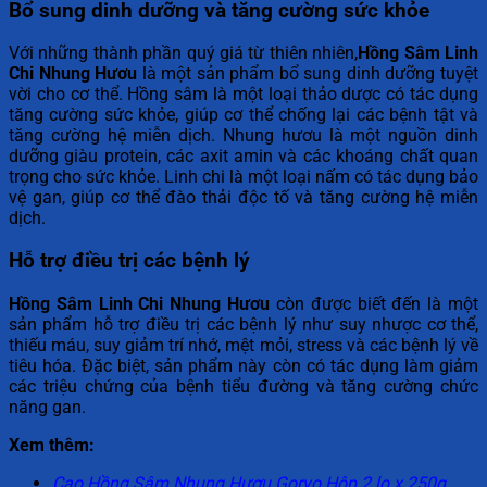
Bổ sung dinh dưỡng và tăng cường sức khỏe
Với những thành phần quý giá từ thiên nhiên,
Hồng Sâm Linh
Chi Nhung Hươu
là một sản phẩm bổ sung dinh dưỡng tuyệt
vời cho cơ thể. Hồng sâm là một loại thảo dược có tác dụng
tăng cường sức khỏe, giúp cơ thể chống lại các bệnh tật và
tăng cường hệ miễn dịch. Nhung hươu là một nguồn dinh
dưỡng giàu protein, các axit amin và các khoáng chất quan
trọng cho sức khỏe. Linh chi là một loại nấm có tác dụng bảo
vệ gan, giúp cơ thể đào thải độc tố và tăng cường hệ miễn
dịch.
Hỗ trợ điều trị các bệnh lý
Hồng Sâm Linh Chi Nhung Hươu
còn được biết đến là một
sản phẩm hỗ trợ điều trị các bệnh lý như suy nhược cơ thể,
thiếu máu, suy giảm trí nhớ, mệt mỏi, stress và các bệnh lý về
tiêu hóa. Đặc biệt, sản phẩm này còn có tác dụng làm giảm
các triệu chứng của bệnh tiểu đường và tăng cường chức
năng gan.
Xem thêm:
Cao Hồng Sâm Nhung Hươu Goryo Hộp 2 lọ x 250g