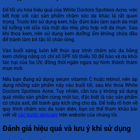
Để tối ưu hóa hiệu quả của White Doctors Spotless Acne, việc
kết hợp với các sản phẩm chăm sóc da khác là rất quan
trọng. Trước khi sử dụng kem, hãy đảm bảo làm sạch da mặt
kỹ lưỡng với sữa rửa mặt dịu nhẹ, phù hợp với da mụn. Sau
khi thoa kem, nên sử dụng kem dưỡng ẩm không chứa dầu
để tránh làm bít tắc lỗ chân lông.
Vào buổi sáng, luôn kết thúc quy trình chăm sóc da bằng
kem chống nắng có chỉ số SPF tối thiểu 30 để bảo vệ da khỏi
tác hại của tia UV, đồng thời ngăn ngừa sự hình thành thâm
mụn mới.
Nếu bạn đang sử dụng serum vitamin C hoặc retinol, nên áp
dụng những sản phẩm này vào buổi tối, sau khi thoa White
Doctors Spotless Acne. Tuy nhiên, cần lưu ý không sử dụng
quá nhiều sản phẩm cùng một lúc, đặc biệt là các sản phẩm
có chứa axit, để tránh gây kích ứng cho da. Để hiểu rõ hơn về
quy trình chăm sóc da toàn diện, bạn có thể tham khảo bài
viết về
các bước skincare
trên website của chúng tôi.
Đánh giá hiệu quả và lưu ý khi sử dụng