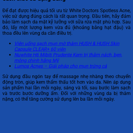
Để đạt được hiệu quả tối ưu từ White Doctors Spotless Acne,
việc sử dụng đúng cách là rất quan trọng. Đầu tiên, hãy đảm
bảo làm sạch da mặt kỹ lưỡng với sữa rửa mặt phù hợp. Sau
đó, lấy một lượng kem vừa đủ (khoảng bằng hạt đậu) và
thoa đều lên vùng da cần điều trị.
Viên uống sạch mụn mờ thâm HUSH & HUSH Skin
Capsule CLEAR+ 60 viên
Nuwhite H6 Mibiti Prudente Kem trị thâm nách, bẹn,
mông chính hãng Mỹ
Lumos Acnes – Giải pháp cho mụn trứng cá
Sử dụng đầu ngón tay để massage nhẹ nhàng theo chuyển
động tròn, giúp kem thẩm thấu tốt hơn vào da. Nên áp dụng
sản phẩm hai lần mỗi ngày, sáng và tối, sau bước làm sạch
và trước bước dưỡng ẩm. Đối với những vùng da bị thâm
nặng, có thể tăng cường sử dụng lên ba lần mỗi ngày.