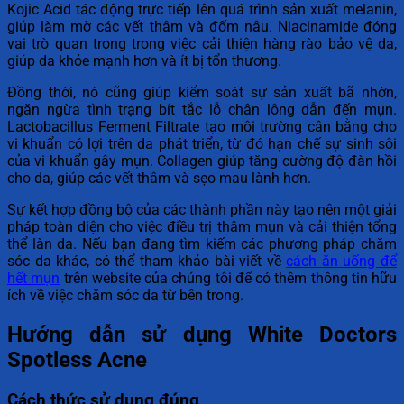
Kojic Acid tác động trực tiếp lên quá trình sản xuất melanin,
giúp làm mờ các vết thâm và đốm nâu. Niacinamide đóng
vai trò quan trọng trong việc cải thiện hàng rào bảo vệ da,
giúp da khỏe mạnh hơn và ít bị tổn thương.
Đồng thời, nó cũng giúp kiểm soát sự sản xuất bã nhờn,
ngăn ngừa tình trạng bít tắc lỗ chân lông dẫn đến mụn.
Lactobacillus Ferment Filtrate tạo môi trường cân bằng cho
vi khuẩn có lợi trên da phát triển, từ đó hạn chế sự sinh sôi
của vi khuẩn gây mụn. Collagen giúp tăng cường độ đàn hồi
cho da, giúp các vết thâm và sẹo mau lành hơn.
Sự kết hợp đồng bộ của các thành phần này tạo nên một giải
pháp toàn diện cho việc điều trị thâm mụn và cải thiện tổng
thể làn da. Nếu bạn đang tìm kiếm các phương pháp chăm
sóc da khác, có thể tham khảo bài viết về
cách ăn uống để
hết mụn
trên website của chúng tôi để có thêm thông tin hữu
ích về việc chăm sóc da từ bên trong.
Hướng dẫn sử dụng White Doctors
Spotless Acne
Cách thức sử dụng đúng