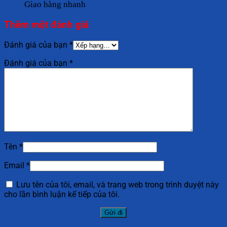
Giao hàng nhanh
Thêm một đánh giá
Đánh giá của bạn
*
Đánh giá của bạn
*
Tên
*
Email
*
Lưu tên của tôi, email, và trang web trong trình duyệt này
cho lần bình luận kế tiếp của tôi.