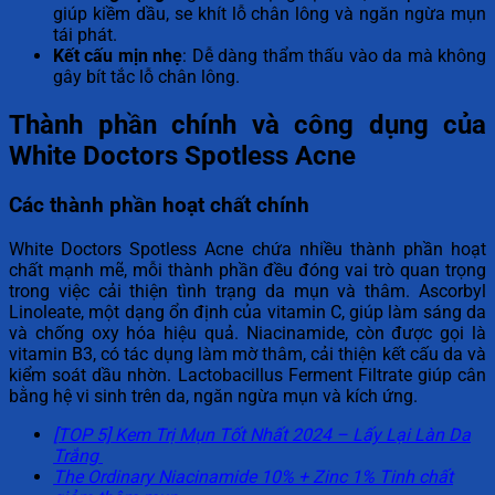
giúp kiềm dầu, se khít lỗ chân lông và ngăn ngừa mụn
tái phát.
Kết cấu mịn nhẹ
: Dễ dàng thẩm thấu vào da mà không
gây bít tắc lỗ chân lông.
Thành phần chính và công dụng của
White Doctors Spotless Acne
Các thành phần hoạt chất chính
White Doctors Spotless Acne chứa nhiều thành phần hoạt
chất mạnh mẽ, mỗi thành phần đều đóng vai trò quan trọng
trong việc cải thiện tình trạng da mụn và thâm. Ascorbyl
Linoleate, một dạng ổn định của vitamin C, giúp làm sáng da
và chống oxy hóa hiệu quả. Niacinamide, còn được gọi là
vitamin B3, có tác dụng làm mờ thâm, cải thiện kết cấu da và
kiểm soát dầu nhờn. Lactobacillus Ferment Filtrate giúp cân
bằng hệ vi sinh trên da, ngăn ngừa mụn và kích ứng.
[TOP 5] Kem Trị Mụn Tốt Nhất 2024 – Lấy Lại Làn Da
Trắng
The Ordinary Niacinamide 10% + Zinc 1% Tinh chất