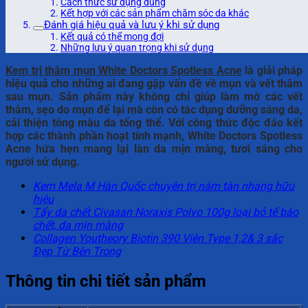
Cách thức sử dụng đúng
Kết hợp với các sản phẩm chăm sóc da khác
Đánh giá hiệu quả và lưu ý khi sử dụng
Kết quả có thể mong đợi
Những lưu ý quan trọng khi sử dụng
Kem trị thâm mụn White Doctors Spotless Acne
là giải pháp
hiệu quả cho những ai đang gặp vấn đề về mụn và vết thâm
sau mụn. Sản phẩm này không chỉ giúp làm mờ các vết
thâm, sẹo do mụn để lại mà còn có tác dụng dưỡng sáng da,
cải thiện tông màu da tổng thể. Với công thức độc đáo kết
hợp các thành phần hoạt tính mạnh, White Doctors Spotless
Acne hứa hẹn mang lại làn da mịn màng, tươi sáng cho
người sử dụng.
Kem Mela M Hàn Quốc chuyên trị nám tàn nhang hữu
hiệu
Tẩy da chết Civasan Noraxis Polvo 100g loại bỏ tế bào
chết, da mịn màng
Collagen Youtheory Biotin 390 Viên Type 1,2& 3 sắc
Đẹp Từ Bên Trong
Thông tin chi tiết sản phẩm