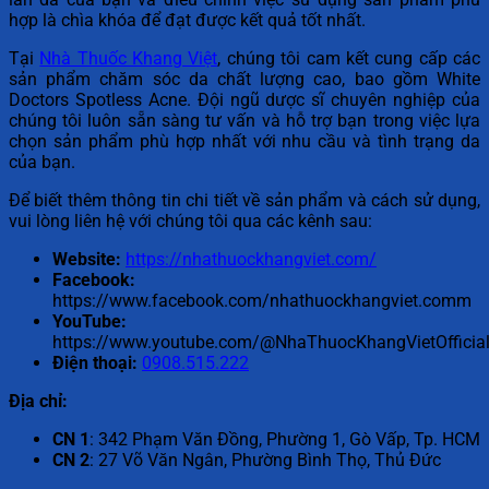
hợp là chìa khóa để đạt được kết quả tốt nhất.
Tại
Nhà Thuốc Khang Việt
, chúng tôi cam kết cung cấp các
sản phẩm chăm sóc da chất lượng cao, bao gồm White
Doctors Spotless Acne. Đội ngũ dược sĩ chuyên nghiệp của
chúng tôi luôn sẵn sàng tư vấn và hỗ trợ bạn trong việc lựa
chọn sản phẩm phù hợp nhất với nhu cầu và tình trạng da
của bạn.
Để biết thêm thông tin chi tiết về sản phẩm và cách sử dụng,
vui lòng liên hệ với chúng tôi qua các kênh sau:
Website:
https://nhathuockhangviet.com/
Facebook:
https://www.facebook.com/nhathuockhangviet.comm
YouTube:
https://www.youtube.com/@NhaThuocKhangVietOfficial
Điện thoại:
0908.515.222
Địa chỉ:
CN 1
: 342 Phạm Văn Đồng, Phường 1, Gò Vấp, Tp. HCM
CN 2
: 27 Võ Văn Ngân, Phường Bình Thọ, Thủ Đức