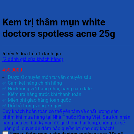
Kem trị thâm mụn white
doctors spotless acne 25g
5
trên 5 dựa trên
1
đánh giá
(
2
đánh giá của khách hàng)
450,000
₫
✅
Dược sĩ chuyên môn tư vấn chuyên sâu
✅ Cam kết hàng chính hãng
✅ Nói không với hàng nhái, hàng cận date
✅ Kiểm tra hàng trước khi thanh toán
✅ Miễn phí giao hàng toàn quốc
✅ Đổi trả trong vòng 7 ngày
Quý khách hoàn toàn có thể yên tâm về chất lượng sản
phẩm khi mua hàng tại Nhà Thuốc Khang Việt. Sau khi nhận
hàng nếu có bất kỳ vấn đề gì không hài lòng, chúng tôi sẽ
luôn giải quyết để đảm bảo quyền lợi cho quý khách!