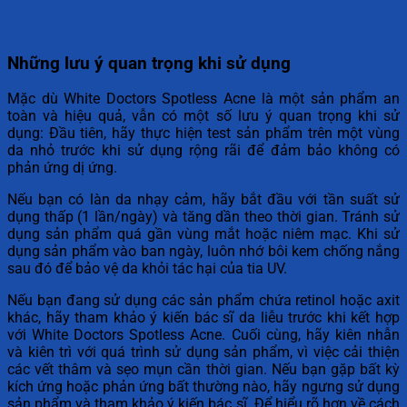
Những lưu ý quan trọng khi sử dụng
Mặc dù White Doctors Spotless Acne là một sản phẩm an
toàn và hiệu quả, vẫn có một số lưu ý quan trọng khi sử
dụng: Đầu tiên, hãy thực hiện test sản phẩm trên một vùng
da nhỏ trước khi sử dụng rộng rãi để đảm bảo không có
phản ứng dị ứng.
Nếu bạn có làn da nhạy cảm, hãy bắt đầu với tần suất sử
dụng thấp (1 lần/ngày) và tăng dần theo thời gian. Tránh sử
dụng sản phẩm quá gần vùng mắt hoặc niêm mạc. Khi sử
dụng sản phẩm vào ban ngày, luôn nhớ bôi kem chống nắng
sau đó để bảo vệ da khỏi tác hại của tia UV.
Nếu bạn đang sử dụng các sản phẩm chứa retinol hoặc axit
khác, hãy tham khảo ý kiến bác sĩ da liễu trước khi kết hợp
với White Doctors Spotless Acne. Cuối cùng, hãy kiên nhẫn
và kiên trì với quá trình sử dụng sản phẩm, vì việc cải thiện
các vết thâm và sẹo mụn cần thời gian. Nếu bạn gặp bất kỳ
kích ứng hoặc phản ứng bất thường nào, hãy ngưng sử dụng
sản phẩm và tham khảo ý kiến bác sĩ. Để hiểu rõ hơn về cách