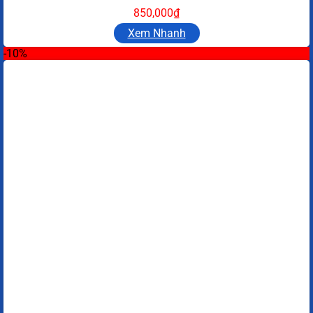
850,000
₫
Xem Nhanh
-10%