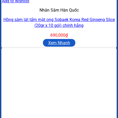
Add to wishlist
Nhân Sâm Hàn Quốc
Hồng sâm lát tẩm mật ong Sobaek Korea Red Ginseng Slice
(20gr x 10 gói) chính hãng
690,000
₫
Xem Nhanh