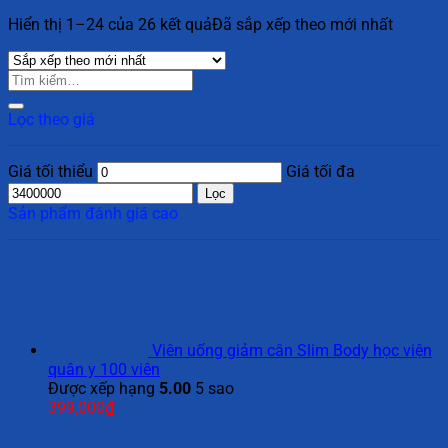
Hiển thị 1–24 của 26 kết quả
Đã sắp xếp theo mới nhất
Lọc theo giá
Giá tối thiểu
Giá tối đa
Lọc
Sản phẩm đánh giá cao
Viên uống giảm cân Slim Body học viện
quân y 100 viên
Được xếp hạng
5.00
5 sao
399,000
₫