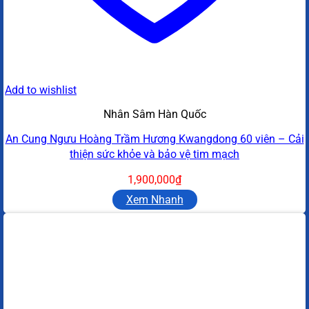
Add to wishlist
Nhân Sâm Hàn Quốc
An Cung Ngưu Hoàng Trầm Hương Kwangdong 60 viên – Cải
thiện sức khỏe và bảo vệ tim mạch
1,900,000
₫
Xem Nhanh