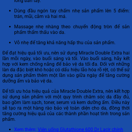
lòng bàn tay.
Dùng đầu ngón tay chấm nhẹ sản phẩm lên 5 điểm:
trán, mũi, cằm và hai má.
Massage nhẹ nhàng theo chuyển động tròn để sản
phẩm thẩm thấu vào da.
Vỗ nhẹ để tăng khả năng hấp thu của sản phẩm.
Để đạt hiệu quả tối ưu, nên sử dụng Miracle Double Extra hai
lần mỗi ngày, vào buổi sáng và tối. Vào buổi sáng, hãy kết
hợp với kem chống nắng để bảo vệ da tối đa. Đối với những
làn da đặc biệt khô hoặc có dấu hiệu lão hóa rõ rệt, có thể sử
dụng sản phẩm thêm một lần vào giữa ngày để tăng cường
dưỡng ẩm và bảo vệ da.
Để tối ưu hóa hiệu quả của Miracle Double Extra, nên kết hợp
sử dụng sản phẩm với một quy trình chăm sóc da đầy đủ,
bao gồm làm sạch, toner, serum và kem dưỡng ẩm. Điều này
sẽ tạo ra một hàng rào bảo vệ toàn diện cho da, đồng thời
tăng cường hiệu quả của các thành phần hoạt tính trong sản
phẩm.
Xem thêm:
Viên uống Glutathione 600 Dr Lacir chính