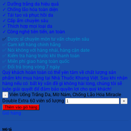
✓ Dưỡng trắng da hiệu quả
✓ Chống lão hóa toàn diện
✓ Tái tạo và phục hồi da
✓ Cấp ẩm chuyên sâu
✓ Thích hợp mọi loại da
✓ Công nghệ tiên tiến, an toàn
✅
Dược sĩ chuyên môn tư vấn chuyên sâu
✅ Cam kết hàng chính hãng
✅ Nói không với hàng nhái, hàng cận date
✅ Kiểm tra hàng trước khi thanh toán
✅ Miễn phí giao hàng toàn quốc
✅ Đổi trả trong vòng 7 ngày
Quý khách hoàn toàn có thể yên tâm về chất lượng sản
phẩm khi mua hàng tại Nhà Thuốc Khang Việt. Sau khi nhận
hàng nếu có bất kỳ vấn đề gì không hài lòng, chúng tôi sẽ
luôn giải quyết để đảm bảo quyền lợi cho quý khách!
Viên Uống Trắng Da, Mờ Nám, Chống Lão Hóa Miracle
Double Extra 60 viên số lượng
Thêm vào giỏ hàng
Giỏ hàng
Mô tả