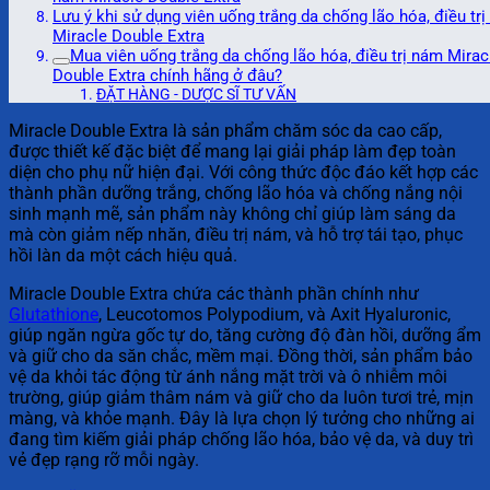
Lưu ý khi sử dụng viên uống trắng da chống lão hóa, điều tr
Miracle Double Extra
Mua viên uống trắng da chống lão hóa, điều trị nám Mirac
Double Extra chính hãng ở đâu?
ĐẶT HÀNG - DƯỢC SĨ TƯ VẤN
Miracle Double Extra là sản phẩm chăm sóc da cao cấp,
được thiết kế đặc biệt để mang lại giải pháp làm đẹp toàn
diện cho phụ nữ hiện đại. Với công thức độc đáo kết hợp các
thành phần dưỡng trắng, chống lão hóa và chống nắng nội
sinh mạnh mẽ, sản phẩm này không chỉ giúp làm sáng da
mà còn giảm nếp nhăn, điều trị nám, và hỗ trợ tái tạo, phục
hồi làn da một cách hiệu quả.
Miracle Double Extra chứa các thành phần chính như
Glutathione
, Leucotomos Polypodium, và Axit Hyaluronic,
giúp ngăn ngừa gốc tự do, tăng cường độ đàn hồi, dưỡng ẩm
và giữ cho da săn chắc, mềm mại. Đồng thời, sản phẩm bảo
vệ da khỏi tác động từ ánh nắng mặt trời và ô nhiễm môi
trường, giúp giảm thâm nám và giữ cho da luôn tươi trẻ, mịn
màng, và khỏe mạnh. Đây là lựa chọn lý tưởng cho những ai
đang tìm kiếm giải pháp chống lão hóa, bảo vệ da, và duy trì
vẻ đẹp rạng rỡ mỗi ngày.