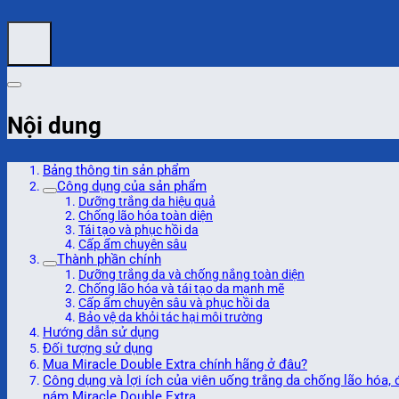
Nội dung
Bảng thông tin sản phẩm
Công dụng của sản phẩm
Dưỡng trắng da hiệu quả
Chống lão hóa toàn diện
Tái tạo và phục hồi da
Cấp ẩm chuyên sâu
Thành phần chính
Dưỡng trắng da và chống nắng toàn diện
Chống lão hóa và tái tạo da mạnh mẽ
Cấp ẩm chuyên sâu và phục hồi da
Bảo vệ da khỏi tác hại môi trường
Hướng dẫn sử dụng
Đối tượng sử dụng
Mua Miracle Double Extra chính hãng ở đâu?
Công dụng và lợi ích của viên uống trắng da chống lão hóa, đ
nám Miracle Double Extra