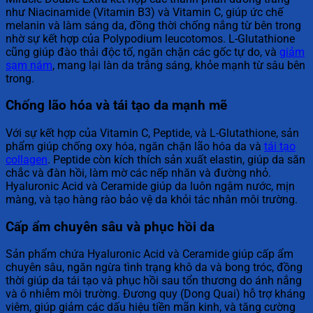
như Niacinamide (Vitamin B3) và Vitamin C, giúp ức chế
melanin và làm sáng da, đồng thời chống nắng từ bên trong
nhờ sự kết hợp của Polypodium leucotomos. L-Glutathione
cũng giúp đào thải độc tố, ngăn chặn các gốc tự do, và
giảm
sạm nám
, mang lại làn da trắng sáng, khỏe mạnh từ sâu bên
trong.
Chống lão hóa và tái tạo da mạnh mẽ
Với sự kết hợp của Vitamin C, Peptide, và L-Glutathione, sản
phẩm giúp chống oxy hóa, ngăn chặn lão hóa da và
tái tạo
collagen
. Peptide còn kích thích sản xuất elastin, giúp da săn
chắc và đàn hồi, làm mờ các nếp nhăn và đường nhỏ.
Hyaluronic Acid và Ceramide giúp da luôn ngậm nước, mịn
màng, và tạo hàng rào bảo vệ da khỏi tác nhân môi trường.
Cấp ẩm chuyên sâu và phục hồi da
Sản phẩm chứa Hyaluronic Acid và Ceramide giúp cấp ẩm
chuyên sâu, ngăn ngừa tình trạng khô da và bong tróc, đồng
thời giúp da tái tạo và phục hồi sau tổn thương do ánh nắng
và ô nhiễm môi trường. Đương quy (Dong Quai) hỗ trợ kháng
viêm, giúp giảm các dấu hiệu tiền mãn kinh, và tăng cường