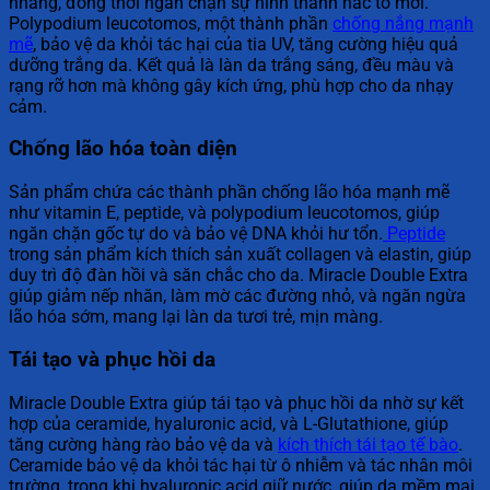
nhang, đồng thời ngăn chặn sự hình thành hắc tố mới.
Polypodium leucotomos, một thành phần
chống nắng mạnh
mẽ
, bảo vệ da khỏi tác hại của tia UV, tăng cường hiệu quả
dưỡng trắng da. Kết quả là làn da trắng sáng, đều màu và
rạng rỡ hơn mà không gây kích ứng, phù hợp cho da nhạy
cảm.
Chống lão hóa toàn diện
Sản phẩm chứa các thành phần chống lão hóa mạnh mẽ
như vitamin E, peptide, và polypodium leucotomos, giúp
ngăn chặn gốc tự do và bảo vệ DNA khỏi hư tổn.
Peptide
trong sản phẩm kích thích sản xuất collagen và elastin, giúp
duy trì độ đàn hồi và săn chắc cho da. Miracle Double Extra
giúp giảm nếp nhăn, làm mờ các đường nhỏ, và ngăn ngừa
lão hóa sớm, mang lại làn da tươi trẻ, mịn màng.
Tái tạo và phục hồi da
Miracle Double Extra giúp tái tạo và phục hồi da nhờ sự kết
hợp của ceramide, hyaluronic acid, và L-Glutathione, giúp
tăng cường hàng rào bảo vệ da và
kích thích tái tạo tế bào
.
Ceramide bảo vệ da khỏi tác hại từ ô nhiễm và tác nhân môi
trường, trong khi hyaluronic acid giữ nước, giúp da mềm mại,