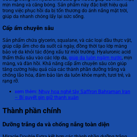
mịn màng và căng bóng. Sản phẩm này đặc biệt hiệu quả
trong việc phục hồi da bị tổn thương do ánh nắng mặt trời,
giúp da nhanh chóng lấy lại sức sống.
Cấp ẩm chuyên sâu
Sản phẩm chứa glycerin, squalane, và các loại dầu thực vật,
giúp cấp ẩm cho da suốt cả ngày, đồng thời tạo lớp màng
bảo vệ da khỏi tác động xấu từ môi trường. Hyaluronic acid
thẩm thấu sâu vào các lớp da,
giúp da luôn ngậm nước
, mịn
màng, và đàn hồi. Khả năng cấp ẩm chuyên sâu còn giúp
tăng cường hiệu quả của các thành phần dưỡng trắng và
chống lão hóa, đảm bảo làn da luôn khỏe mạnh, tươi trẻ, và
rạng rỡ.
xem thêm:
Nhụy hoa nghệ tây Saffron Bahraman Iran
– Bí quyết gìn giữ thanh xuân
Thành phần chính
Dưỡng trắng da và chống nắng toàn diện
Miracle Double Extra kết hợp các thành phần dưỡng trắng