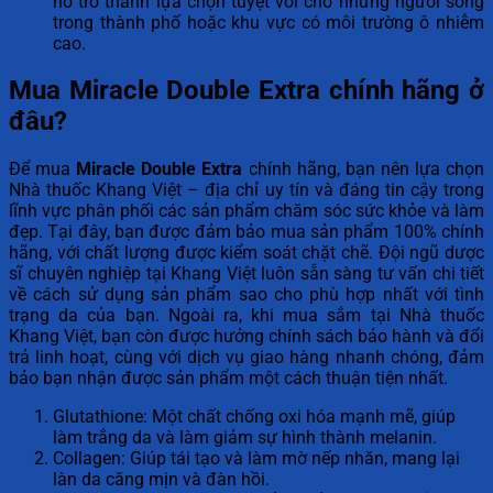
nó trở thành lựa chọn tuyệt vời cho những người sống
trong thành phố hoặc khu vực có môi trường ô nhiễm
cao.
Mua Miracle Double Extra chính hãng ở
đâu?
Để mua
Miracle Double Extra
chính hãng, bạn nên lựa chọn
Nhà thuốc Khang Việt – địa chỉ uy tín và đáng tin cậy trong
lĩnh vực phân phối các sản phẩm chăm sóc sức khỏe và làm
đẹp. Tại đây, bạn được đảm bảo mua sản phẩm 100% chính
hãng, với chất lượng được kiểm soát chặt chẽ. Đội ngũ dược
sĩ chuyên nghiệp tại Khang Việt luôn sẵn sàng tư vấn chi tiết
về cách sử dụng sản phẩm sao cho phù hợp nhất với tình
trạng da của bạn. Ngoài ra, khi mua sắm tại Nhà thuốc
Khang Việt, bạn còn được hưởng chính sách bảo hành và đổi
trả linh hoạt, cùng với dịch vụ giao hàng nhanh chóng, đảm
bảo bạn nhận được sản phẩm một cách thuận tiện nhất.
Glutathione: Một chất chống oxi hóa mạnh mẽ, giúp
làm trắng da và làm giảm sự hình thành melanin.
Collagen: Giúp tái tạo và làm mờ nếp nhăn, mang lại
làn da căng mịn và đàn hồi.