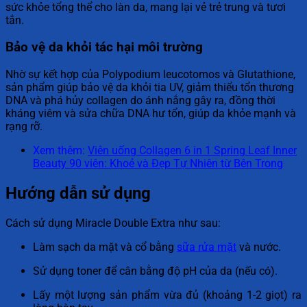
sức khỏe tổng thể cho làn da, mang lại vẻ trẻ trung và tươi
tắn.
Bảo vệ da khỏi tác hại môi trường
Nhờ sự kết hợp của Polypodium leucotomos và Glutathione,
sản phẩm giúp bảo vệ da khỏi tia UV, giảm thiểu tổn thương
DNA và phá hủy collagen do ánh nắng gây ra, đồng thời
kháng viêm và sửa chữa DNA hư tổn, giúp da khỏe mạnh và
rạng rỡ.
Xem thêm:
Viên uống Collagen 6 in 1 Spring Leaf Inner
Beauty 90 viên: Khoẻ và Đẹp Tự Nhiên từ Bên Trong
Hướng dẫn sử dụng
Cách sử dụng Miracle Double Extra như sau:
Làm sạch da mặt và cổ bằng
sữa rửa mặt
và nước.
Sử dụng toner để cân bằng độ pH của da (nếu có).
Lấy một lượng sản phẩm vừa đủ (khoảng 1-2 giọt) ra