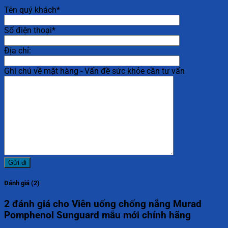
Tên quý khách*
Số điện thoại*
Địa chỉ:
Ghi chú về mặt hàng - Vấn đề sức khỏe cần tư vấn
Đánh giá (2)
2 đánh giá cho
Viên uống chống nắng Murad
Pomphenol Sunguard mẫu mới chính hãng