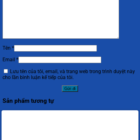
Tên
*
Email
*
Lưu tên của tôi, email, và trang web trong trình duyệt này
cho lần bình luận kế tiếp của tôi.
Sản phẩm tương tự