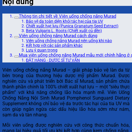
Nội dung
Thông tin chi tiết về Viên uống chống nắng Murad
Bảo vệ da toàn diện khỏi tác hại của tia UV
Chiết xuất hạt lựu (Punica Granatum Seed Extract)
Beta Vulgaris L. Roots (Chiết xuất củ dền)
Viên uống chống nắng Murad cách dùng
Viên uống chống nắng Murad nên uống khi nào
Kết hợp với các sản phẩm khác
Lưu ý quan trọng
Mua viên uống chống nắng Murad mẫu mới chính hãng ở 
ĐẶT HÀNG - DƯỢC SĨ TƯ VẤN
Viên uống chống nắng Murad – giải pháp bảo vệ làn da từ
bên trong của thương hiệu dược mỹ phẩm Murad. Được
nghiên cứu và phát triển bởi Bác sĩ Murad, sản phẩm chứa
thành phần chính là 100% chiết xuất hạt lựu – một “siêu thực
phẩm” với khả năng chống lão hóa mạnh mẽ. Viên Uống
Chống Nắng Nội Sinh Murad Pomphenol Sunguard Dietary
Supplement không chỉ bảo vệ da trước tác hại của tia UV mà
còn giúp ngăn ngừa các dấu hiệu lão hóa sớm như nám,
sạm da và tàn nhang.
Mỗi viên uống được nghiên cứu với công thức chuẩn hóa,
mang lại hiệu quả tối ưu khi kết hợp cùng kem chống nắng.