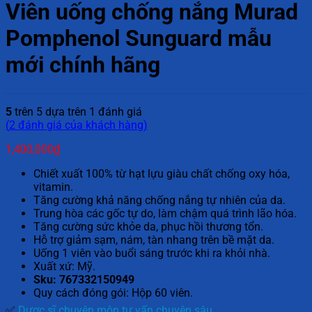
Viên uống chống nắng Murad
Pomphenol Sunguard mẫu
mới chính hãng
5
trên 5 dựa trên
1
đánh giá
(
2
đánh giá của khách hàng)
1,400,000
₫
Chiết xuất 100% từ hạt lựu giàu chất chống oxy hóa,
vitamin.
Tăng cường khả năng chống nắng tự nhiên của da.
Trung hòa các gốc tự do, làm chậm quá trình lão hóa.
Tăng cường sức khỏe da, phục hồi thương tổn.
Hỗ trợ giảm sạm, nám, tàn nhang trên bề mặt da.
Uống 1 viên vào buổi sáng trước khi ra khỏi nhà.
Xuất xứ: Mỹ.
Sku: 767332150949
Quy cách đóng gói: Hộp 60 viên.
✅
Dược sĩ chuyên môn tư vấn chuyên sâu