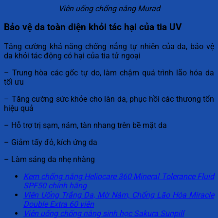
Viên uống chống nắng Murad
Bảo vệ da toàn diện khỏi tác hại của tia UV
Tăng cường khả năng chống nắng tự nhiên của da, bảo vệ
da khỏi tác động có hại của tia tử ngoại
– Trung hòa các gốc tự do, làm chậm quá trình lão hóa da
tối ưu
– Tăng cường sức khỏe cho làn da, phục hồi các thương tổn
hiệu quả
– Hỗ trợ trị sạm, nám, tàn nhang trên bề mặt da
– Giảm tấy đỏ, kích ứng da
– Làm sáng da nhẹ nhàng
Kem chống nắng Heliocare 360 Mineral Tolerance Fluid
SPF50 chính hãng
Viên Uống Trắng Da, Mờ Nám, Chống Lão Hóa Miracle
Double Extra 60 viên
Viên uống chống nắng sinh học Sakura Sunpill