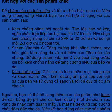
Kết hợp với các sản phẩm khác
Để
chăm sóc da toàn diện
và tối ưu hóa hiệu quả của Viên
uống chống nắng Murad, bạn nên kết hợp sử dụng với các
sản phẩm sau:
Kem chống nắng
bôi ngoài da: Tạo lớp bảo vệ kép,
ngăn chặn trực tiếp tác hại của tia UV lên da. Nên chọn
kem chống nắng có chỉ số SPF từ 30 trở lên và bôi lại
mỗi 2-3 giờ khi ở ngoài trời.
Serum Vitamin C
: Tăng cường khả năng chống oxy
hóa, giúp làm sáng da và cải thiện các đốm nâu, tàn
nhang. Sử dụng serum vitamin C vào buổi sáng trước
khi bôi kem chống nắng để tăng cường hiệu quả bảo vệ
da.
Kem dưỡng ẩm
: Giữ cho da luôn mềm mại, căng mịn
và khỏe mạnh. Chọn kem dưỡng ẩm phù hợp với loại
da của bạn và sử dụng cả sáng và tối để duy trì độ ẩm
cho da.
Ngoài ra, bạn có thể bổ sung thêm các sản phẩm như
toner
để cân bằng độ pH cho da,
kem dưỡng mắt
để chăm sóc
vùng da nhạy cảm quanh mắt, và
mặt nạ
để cung cấp dưỡng
chất đậm đặc cho da. Việc kết hợp đúng cách các sản phẩm