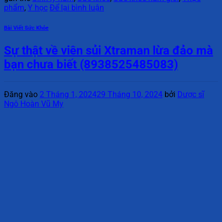
phẩm
,
Y học
Để lại bình luận
Bài Viết Sức Khỏe
Sự thật về viên sủi Xtraman lừa đảo mà
bạn chưa biết (8938525485083)
Đăng vào
2 Tháng 1, 2024
29 Tháng 10, 2024
bởi
Dược sĩ
Ngô Hoàn Vũ My