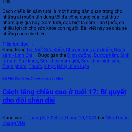
Th8
Cách chế biến sâm tươi là một hướng dẫn quan trọng cho
những ai muốn tận dụng tối đa công dụng của loại thực
phẩm quý giá này. Sâm tươi, đặc biệt là sâm Hàn Quốc, có
nhiều lợi ích cho sức khỏe con người. Bài viết này sẽ chia sẻ
những cách chế biến…
Tiếp tục đọc
→
Đăng trong
Bài Viết Sức Khỏe
,
Chuyên mục sức khỏe
,
Nhân
sâm - Linh Chi
|
Được gắn thẻ
Dinh dưỡng
,
Dược phẩm
,
Sinh
lý nam
,
Sức khỏe
,
Sức khỏe nam giới
,
Sức khỏe sinh sản
,
Thực phẩm
,
Thuốc
,
Y học
Để lại bình luận
Bài Viết Sức Khỏe
,
Chuyên mục sức khỏe
Cách tăng chiều cao ở tuổi 17: Bí quyết
cho đôi chân dài
Đăng vào
1 Tháng 8, 2024
15 Tháng 10, 2024
bởi
Nhà Thuốc
Khang Việt