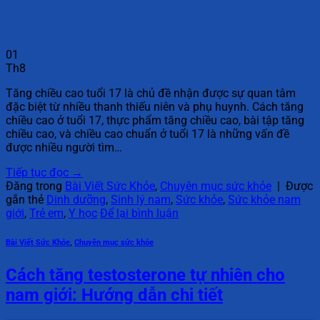
01
Th8
Tăng chiều cao tuổi 17 là chủ đề nhận được sự quan tâm
đặc biệt từ nhiều thanh thiếu niên và phụ huynh. Cách tăng
chiều cao ở tuổi 17, thực phẩm tăng chiều cao, bài tập tăng
chiều cao, và chiều cao chuẩn ở tuổi 17 là những vấn đề
được nhiều người tìm…
Tiếp tục đọc
→
Đăng trong
Bài Viết Sức Khỏe
,
Chuyên mục sức khỏe
|
Được
gắn thẻ
Dinh dưỡng
,
Sinh lý nam
,
Sức khỏe
,
Sức khỏe nam
giới
,
Trẻ em
,
Y học
Để lại bình luận
Bài Viết Sức Khỏe
,
Chuyên mục sức khỏe
Cách tăng testosterone tự nhiên cho
nam giới: Hướng dẫn chi tiết