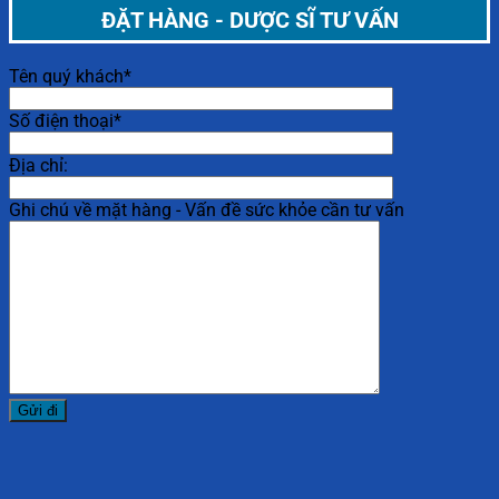
ĐẶT HÀNG - DƯỢC SĨ TƯ VẤN
Tên quý khách*
Số điện thoại*
Địa chỉ:
Ghi chú về mặt hàng - Vấn đề sức khỏe cần tư vấn