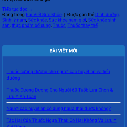
Tiếp tục đọc
→
Đăng trong
Bài Viết Sức Khỏe
|
Được gắn thẻ
Dinh dưỡng
,
Sinh lý nam
,
Sức khỏe
,
Sức khỏe nam giới
,
Sức khỏe sinh
sản
,
thực phẩm bổ sung
,
Thuốc
,
Thuốc thay thế
BÀI VIẾT MỚI
Thuốc cương dương cho người cao huyết áp và tiểu
đường
Thuốc Cương Dương Cho Người 60 Tuổi: Lựa Chọn &
Lưu Ý An Toàn
Người cao huyết áp có dùng ngựa thái được không?
Tác Hại Của Thuốc Ngựa Thái: Có Hại Không Và Lưu Ý
Khi Dùng