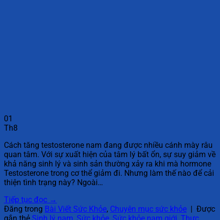
01
Th8
Cách tăng testosterone nam đang được nhiều cánh mày râu
quan tâm. Với sự xuất hiện của tâm lý bất ổn, sự suy giảm về
khả năng sinh lý và sinh sản thường xảy ra khi mà hormone
Testosterone trong cơ thể giảm đi. Nhưng làm thế nào để cải
thiện tình trạng này? Ngoài…
Tiếp tục đọc
→
Đăng trong
Bài Viết Sức Khỏe
,
Chuyên mục sức khỏe
|
Được
gắn thẻ
Sinh lý nam
,
Sức khỏe
,
Sức khỏe nam giới
,
Thực