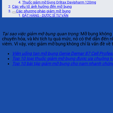
Thuốc giảm mỡ bụng Orlitax Davipharm 120mg
Các yếu tố ảnh hưởng đến mỡ bụng
Các phương pháp giảm mỡ bụng
ĐẶT HÀNG - DƯỢC SĨ TƯ VẤN
Tại sao việc giảm mỡ bụng quan trọng:
Mỡ bụng không ch
chuyển hóa, và khi tích tụ quá mức, nó có thể dẫn đến
viêm. Vì vậy, việc giảm mỡ bụng không chỉ là vấn đề về
Viên uống tan mỡ bụng Genie Demar 87 Cell Profess
Top 10 loại thuốc giảm mỡ bụng được ưa chuộng h
Top 10 bài tập giảm mỡ bụng cho nam nhanh chóng