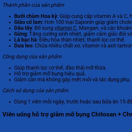
Thành phần của sản phẩm
Bưởi chùm Hoa kỳ
: Giúp cung cấp vitamin A và C, 
Giảo cổ lam
: Hơn 100 loại Saponin giúp giảm chole
Dâu tây
: Bổ sung
vitamin C
, Mangan, và các khoáng
Gừng
: Tăng cường sinh nhiệt, giảm cảm giác đói v
Lá bạc hà
: Điều hòa thân nhiệt, thanh lọc cơ thể.
Dưa leo
: Chứa nhiều chất xơ, vitamin và axit tartr
Công dụng của sản phẩm
Giúp thanh lọc cơ thể, đào thải mỡ thừa.
Hỗ trợ giảm mỡ bụng hiệu quả.
Giảm cân mà không gây mệt mỏi và tác dụng phụ.
Cách sử dụng của sản phẩm
Dùng 1 viên mỗi ngày, trước hoặc sau bữa ăn 15 đ
Viên uống hỗ trợ giảm mỡ bụng Chitosan + C