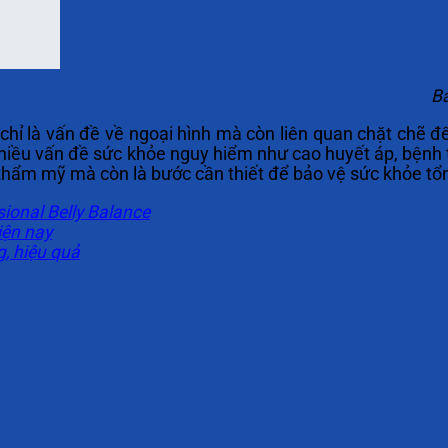
Bà
ỉ là vấn đề về ngoại hình mà còn liên quan chặt chẽ đ
 nhiều vấn đề sức khỏe nguy hiểm như cao huyết áp, bệnh
 thẩm mỹ mà còn là bước cần thiết để bảo vệ sức khỏe tổ
ional Belly Balance
iện nay
, hiệu quả