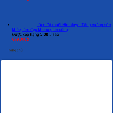
Đèn đá muối Himalaya: Tăng cường sức
khỏe, làm đẹp không gian sống
Được xếp hạng
5.00
5 sao
699,000
₫
Trang chủ