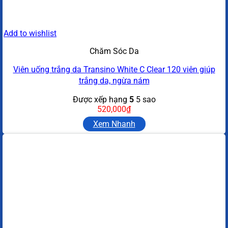
Add to wishlist
Chăm Sóc Da
Viên uống trắng da Transino White C Clear 120 viên giúp
trắng da, ngừa nám
Được xếp hạng
5
5 sao
520,000
₫
Xem Nhanh