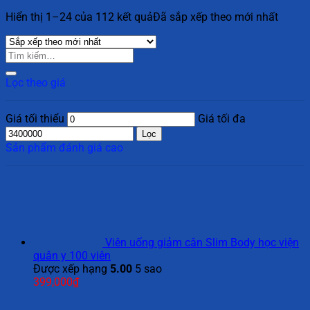
Hiển thị 1–24 của 112 kết quả
Đã sắp xếp theo mới nhất
Lọc theo giá
Giá tối thiểu
Giá tối đa
Lọc
Sản phẩm đánh giá cao
Viên uống giảm cân Slim Body học viện
quân y 100 viên
Được xếp hạng
5.00
5 sao
399,000
₫