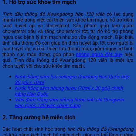
1. Hỗ trợ sức khỏe tim mạch
Tinh dầu thông đỏ Kwangdong hộp 120 viên
có tác dụng
mạnh mẽ trong việc cải thiện sức khỏe tim mạch, hỗ trợ kiểm
soát huyết áp và cholesterol. Sản phẩm giúp làm giảm
cholesterol xấu và tăng cholesterol tốt, từ đó hỗ trợ phòng
ngừa các bệnh lý tim mạch như xơ vữa động mạch. Đặc biệt,
tinh dầu thông đỏ còn giúp ổn định huyết áp, tốt cho người bị
cao huyết áp, và cải thiện lưu thông máu, giảm nguy cơ hình
thành cục máu đông, góp phần
phòng ngừa đột quỵ
hiệu
quả. Tinh dầu thông đỏ Kwangdong 120 viên là một lựa
chọn tuyệt vời cho sức khỏe tim mạch.
Nước hồng sâm lựu collagen Daedong Hàn Quốc hộp
30 gói x 10ml
Nước hồng sâm nhung hươu (70ml x 30 gói) chính
hãng Hàn Quốc
Viên đạm hồng sâm nhung hươu linh chi Dongwon
Hàn Quốc 120 viên chính hãng
2. Tăng cường hệ miễn dịch
Các hoạt chất sinh học trong
tinh dầu thông đỏ Kwangdong
có khả năng kích thích hệ miễn dịch, giúp cơ thể tăng cường