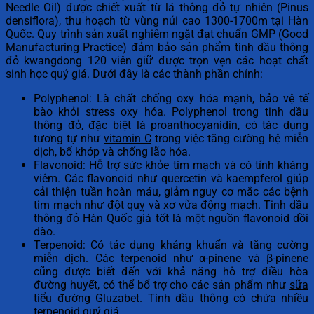
Needle Oil) được chiết xuất từ lá thông đỏ tự nhiên (Pinus
densiflora), thu hoạch từ vùng núi cao 1300-1700m tại Hàn
Quốc. Quy trình sản xuất nghiêm ngặt đạt chuẩn GMP (Good
Manufacturing Practice) đảm bảo sản phẩm tinh dầu thông
đỏ kwangdong 120 viên giữ được trọn vẹn các hoạt chất
sinh học quý giá. Dưới đây là các thành phần chính:
Polyphenol: Là chất chống oxy hóa mạnh, bảo vệ tế
bào khỏi stress oxy hóa. Polyphenol trong tinh dầu
thông đỏ, đặc biệt là proanthocyanidin, có tác dụng
tương tự như
vitamin C
trong việc tăng cường hệ miễn
dịch, bổ khớp và chống lão hóa.
Flavonoid: Hỗ trợ sức khỏe tim mạch và có tính kháng
viêm. Các flavonoid như quercetin và kaempferol giúp
cải thiện tuần hoàn máu, giảm nguy cơ mắc các bệnh
tim mạch như
đột quỵ
và xơ vữa động mạch. Tinh dầu
thông đỏ Hàn Quốc giá tốt là một nguồn flavonoid dồi
dào.
Terpenoid: Có tác dụng kháng khuẩn và tăng cường
miễn dịch. Các terpenoid như α-pinene và β-pinene
cũng được biết đến với khả năng hỗ trợ điều hòa
đường huyết, có thể bổ trợ cho các sản phẩm như
sữa
tiểu đường Gluzabet
. Tinh dầu thông có chứa nhiều
terpenoid quý giá.