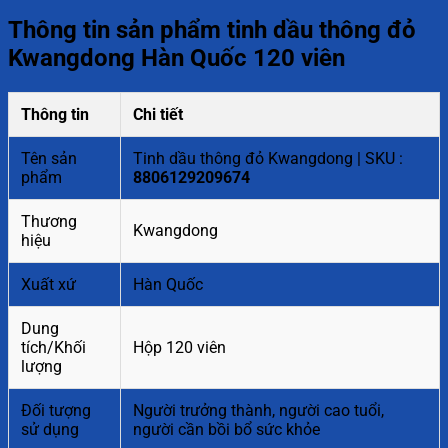
Thông tin sản phẩm tinh dầu thông đỏ
Kwangdong Hàn Quốc 120 viên
Thông tin
Chi tiết
Tên sản
Tinh dầu thông đỏ Kwangdong | SKU :
phẩm
8806129209674
Thương
Kwangdong
hiệu
Xuất xứ
Hàn Quốc
Dung
tích/Khối
Hộp 120 viên
lượng
Đối tượng
Người trưởng thành, người cao tuổi,
sử dụng
người cần bồi bổ sức khỏe