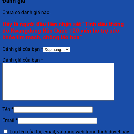
Đánh giá
Chưa có đánh giá nào.
Hãy là người đầu tiên nhận xét “Tinh dầu thông
đỏ Kwangdong Hàn Quốc 120 viên hỗ trợ sức
khỏe tim mạch, chống lão hóa”
Đánh giá của bạn
*
Đánh giá của bạn
*
Tên
*
Email
*
Lưu tên của tôi, email, và trang web trong trình duyệt này