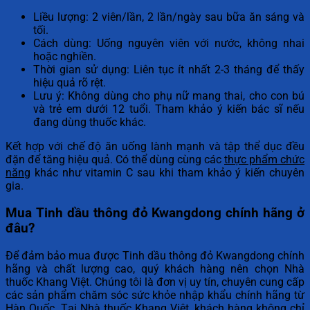
Liều lượng: 2 viên/lần, 2 lần/ngày sau bữa ăn sáng và
tối.
Cách dùng: Uống nguyên viên với nước, không nhai
hoặc nghiền.
Thời gian sử dụng: Liên tục ít nhất 2-3 tháng để thấy
hiệu quả rõ rệt.
Lưu ý: Không dùng cho phụ nữ mang thai, cho con bú
và trẻ em dưới 12 tuổi. Tham khảo ý kiến bác sĩ nếu
đang dùng thuốc khác.
Kết hợp với chế độ ăn uống lành mạnh và tập thể dục đều
đặn để tăng hiệu quả. Có thể dùng cùng các
thực phẩm chức
năng
khác như vitamin C sau khi tham khảo ý kiến chuyên
gia.
Mua Tinh dầu thông đỏ Kwangdong chính hãng ở
đâu?
Để đảm bảo mua được Tinh dầu thông đỏ Kwangdong chính
hãng và chất lượng cao, quý khách hàng nên chọn Nhà
thuốc Khang Việt. Chúng tôi là đơn vị uy tín, chuyên cung cấp
các sản phẩm chăm sóc sức khỏe nhập khẩu chính hãng từ
Hàn Quốc. Tại Nhà thuốc Khang Việt, khách hàng không chỉ