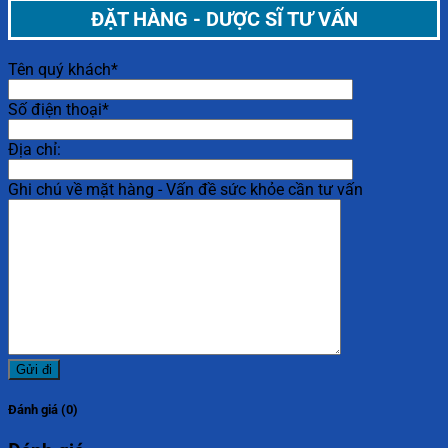
ĐẶT HÀNG - DƯỢC SĨ TƯ VẤN
Tên quý khách*
Số điện thoại*
Địa chỉ:
Ghi chú về mặt hàng - Vấn đề sức khỏe cần tư vấn
Đánh giá (0)