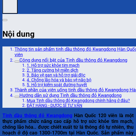
Nội dung
Thông tin sản phẩm tinh dầu thông đỏ Kwangdong Hàn Quố
viên
Công dụng nổi bật của Tinh dầu thông đỏ Kwangdong
1. Hỗ trợ sức khỏe tim mạch
2. Tăng cường hệ miễn dịch
3. Bảo vệ gan và hỗ trợ giải độc
4. Chống lão hóa và bảo vệ não bộ
5. Hỗ trợ kiểm soát đường huyết
Thành phần của viên uống tinh dầu thông đỏ Kwangdong H
Hướng dẫn sử dụng Tinh dầu thông đỏ Kwangdong
Mua Tinh dầu thông đỏ Kwangdong chính hãng ở đâu?
ĐẶT HÀNG - DƯỢC SĨ TƯ VẤN
Tinh dầu thông đỏ Kwangdong
Hàn Quốc 120 viên là một
thực phẩm chức năng cao cấp hỗ trợ sức khỏe tim mạch,
chống lão hóa.. được chiết xuất từ lá thông đỏ tự nhiên, thu
hoạch ở độ cao 1300-1700m tại Hàn Quốc. Sản phẩm này