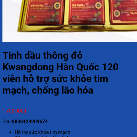
Tinh dầu thông đỏ
Kwangdong Hàn Quốc 120
viên hỗ trợ sức khỏe tim
mạch, chống lão hóa
1,700,000
₫
Sku:
8806129209674
Hỗ trợ sức khỏe tim mạch