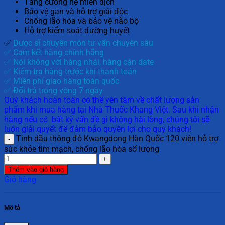
Tăng cường hệ miễn dịch
Bảo vệ gan và hỗ trợ giải độc
Chống lão hóa và bảo vệ não bộ
Hỗ trợ kiểm soát đường huyết
✅
Dược sĩ chuyên môn tư vấn chuyên sâu
✅ Cam kết hàng chính hãng
✅ Nói không với hàng nhái, hàng cận date
✅ Kiểm tra hàng trước khi thanh toán
✅ Miễn phí giao hàng toàn quốc
✅ Đổi trả trong vòng 7 ngày
Quý khách hoàn toàn có thể yên tâm về chất lượng sản
phẩm khi mua hàng tại Nhà Thuốc Khang Việt. Sau khi nhận
hàng nếu có bất kỳ vấn đề gì không hài lòng, chúng tôi sẽ
luôn giải quyết để đảm bảo quyền lợi cho quý khách!
Tinh dầu thông đỏ Kwangdong Hàn Quốc 120 viên hỗ trợ
sức khỏe tim mạch, chống lão hóa số lượng
Thêm vào giỏ hàng
Giỏ hàng
Mô tả