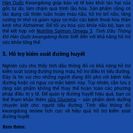
Hàn Quốc
Kwangdong giúp bảo vệ tế bào khỏi tác hại của
gốc tự do, làm chậm quá trình lão hóa. Sản phẩm cũng có
tác dụng cải thiện tuần hoàn máu não, hỗ trợ bổ não, tăng
cường trí nhớ và giảm nguy cơ mắc các bệnh thoái hóa thần
kinh như Alzheimer. Để tối ưu hóa sức khỏe não bộ, bạn có
thể kết hợp với
Nutrilite Salmon Omega 3
.
Tinh Dầu Thông
Đỏ Hàn Quốc kwangdong
được biết đến với khả năng hỗ trợ
sức khỏe tổng thể.
5. Hỗ trợ kiểm soát đường huyết
Nghiên cứu cho thấy tinh dầu thông đỏ có khả năng hỗ trợ
kiểm soát lượng đường trong máu, hỗ trợ điều trị tiểu đường.
Đây là tin vui cho những người đang đối phó với bệnh tiểu
đường hoặc có nguy cơ mắc bệnh này. Tuy nhiên, cần lưu ý
rằng sản phẩm không thể thay thế hoàn toàn các phương
pháp điều trị y tế. Để quản lý đường huyết hiệu quả, bạn có
thể tham khảo thêm
sữa Glucerna
– sản phẩm dinh dưỡng
chuyên biệt cho người tiểu đường. Tinh dầu thông đỏ
kwangdong review tích cực về hiệu quả hỗ trợ kiểm soát
đường huyết.
Xem thêm: