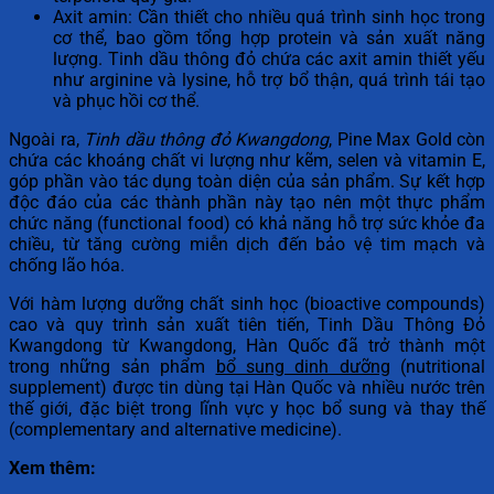
Axit amin: Cần thiết cho nhiều quá trình sinh học trong
cơ thể, bao gồm tổng hợp protein và sản xuất năng
lượng. Tinh dầu thông đỏ chứa các axit amin thiết yếu
như arginine và lysine, hỗ trợ bổ thận, quá trình tái tạo
và phục hồi cơ thể.
Ngoài ra,
Tinh dầu thông đỏ Kwangdong
, Pine Max Gold còn
chứa các khoáng chất vi lượng như kẽm, selen và vitamin E,
góp phần vào tác dụng toàn diện của sản phẩm. Sự kết hợp
độc đáo của các thành phần này tạo nên một thực phẩm
chức năng (functional food) có khả năng hỗ trợ sức khỏe đa
chiều, từ tăng cường miễn dịch đến bảo vệ tim mạch và
chống lão hóa.
Với hàm lượng dưỡng chất sinh học (bioactive compounds)
cao và quy trình sản xuất tiên tiến, Tinh Dầu Thông Đỏ
Kwangdong từ Kwangdong, Hàn Quốc đã trở thành một
trong những sản phẩm
bổ sung dinh dưỡng
(nutritional
supplement) được tin dùng tại Hàn Quốc và nhiều nước trên
thế giới, đặc biệt trong lĩnh vực y học bổ sung và thay thế
(complementary and alternative medicine).
Xem thêm: