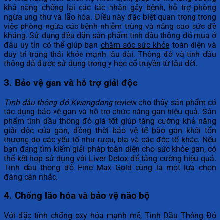
khả năng chống lại các tác nhân gây bệnh, hỗ trợ phòng
ngừa ung thư và lão hóa. Điều này đặc biệt quan trọng trong
việc phòng ngừa các bệnh nhiễm trùng và nâng cao sức đề
kháng. Sử dụng đều đặn sản phẩm tinh dầu thông đỏ mua ở
đâu uy tín có thể giúp bạn
chăm sóc sức khỏe
toàn diện và
duy trì trạng thái khỏe mạnh lâu dài. Thông đỏ và tinh dầu
thông đã được sử dụng trong y học cổ truyền từ lâu đời.
3. Bảo vệ gan và hỗ trợ giải độc
Tinh dầu thông đỏ Kwangdong
review cho thấy sản phẩm có
tác dụng bảo vệ gan và hỗ trợ chức năng gan hiệu quả. Sản
phẩm tinh dầu thông đỏ giá tốt giúp tăng cường khả năng
giải độc của gan, đồng thời bảo vệ tế bào gan khỏi tổn
thương do các yếu tố như rượu, bia và các độc tố khác. Nếu
bạn đang tìm kiếm giải pháp toàn diện cho sức khỏe gan, có
thể kết hợp sử dụng với
Liver Detox
để tăng cường hiệu quả.
Tinh dầu thông đỏ Pine Max Gold cũng là một lựa chọn
đáng cân nhắc.
4. Chống lão hóa và bảo vệ não bộ
Với đặc tính chống oxy hóa mạnh mẽ, Tinh Dầu Thông Đỏ