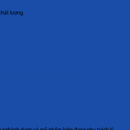
chất lượng.
g nghành dược và mỹ phẩm hiện đang phụ trách lý