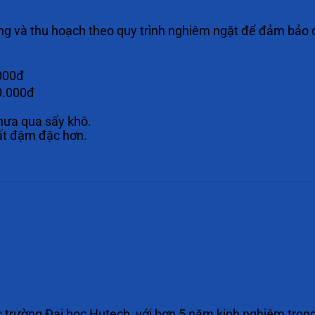
ồng và thu hoạch theo quy trình nghiêm ngặt để đảm bảo 
000đ
0.000đ
hưa qua sấy khô.
ất đậm đặc hơn.
 trường Đại học Hutech, với hơn 5 năm kinh nghiệm tron