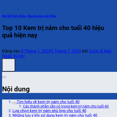
Bài Viết Sức Khỏe
,
Chuyên mục sức khỏe
Top 10 Kem trị nám cho tuổi 40 hiệu
quả hiện nay
Đăng vào
8 Tháng 1, 2024
5 Tháng 7, 2024
bởi
Dược sĩ Ngô
Hoàn Vũ My
Nội dung
Tìm hiểu về kem trị nám cho tuổi 40
Các thành phần cần có trong kem trị nám cho tuổi 40
Lựa chọn kem trị nám phù hợp cho tuổi 40
Những lưu ý khi sử dụng kem trị nám cho tuổi 40