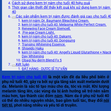
Cách sử dụng kem trị nám cho tuổi 40 hiệu quả
Thời gian cần thiết để thấy kết quả khi sử dụng kem trị nám
40
Các sản phẩm kem trị nám được đánh giá cao cho tuổi 4
kem trị nám: Dr. Baumann Bleaching Cream.
kem trị nám cho tuổi 40: Melasma White Perfect Cream.
Renewing Face Cream Stemcell.
Pre-age Cream Light.
kem trị nám cho tuổi 40: Dakami.
kem trị nám cho tuổi 40: Dongsung
Transino Whitening Essence.
Shiseido Haku
kem trị nám cho tuổi 40: Angel’s Liquid Glutathione + Niac
Day Whitening
Obagi Nu-derm Blend Fx 5
Kết luận
ĐẶT HÀNG - DƯỢC SĨ TƯ VẤN
Kem trị nám cho tuổi 40
là một vấn đề da liễu phổ biến ở
phụ nữ tuổi 40, gây ra bởi sự gia tăng sản xuất melanin dưới
da. Melanin là sắc tố tạo màu cho da, tóc và mắt. Khi lượng
melanin tăng lên, các vùng da bị ảnh hưởng sẽ trở nên sẫm
màu hơn, tạo thành các đốm
nám
. Nám da ở phụ nữ tuổi 40
có thể do nhiều nguyên nhân, bao gồm tuổi tác, thay đổi
nội
tiết tố
, phơi nắng nhiều và yếu tố di truyền.