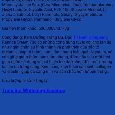
Microcrystalline Wax (Cera Microcristallina), Triethanolamine,
Hexyl Laurate, Glycolic Acid, PEG-100 Stearate, Alcohol, (-)-
alpha-bisabolol, Cetyl Palmitate, Stearyl Glycyrrhetinate,
Propylene Glycol, Panthenol, Butylene Glycol.
Giá tiền tham khảo: 500.000vnđ/70g
Công dụng: Kem Dưỡng Trắng Da, Đặc
Trị Nám DongSung
Rannce Cream 70g có những công dụng tuyệt vời cho làn da
như ngăn chặn sự hình thành và phát triển của sắc tố
melanin, giúp trị thâm, nám, tàn nhang hiệu quả. Ngoài ra, nó
còn giúp giảm thâm nám, tàn nhang, đốm nâu sau một thời
gian ngắn sử dụng và cải thiện làn da không đều màu, mang
lại làn da trắng sáng. Kem cũng kích thích sản sinh collagen
và elastin, giúp da căng mịn và săn chắc hơn từ bên trong..
Liều lượng: 2 Lần/1 ngày.
Transino Whitening Essence
.