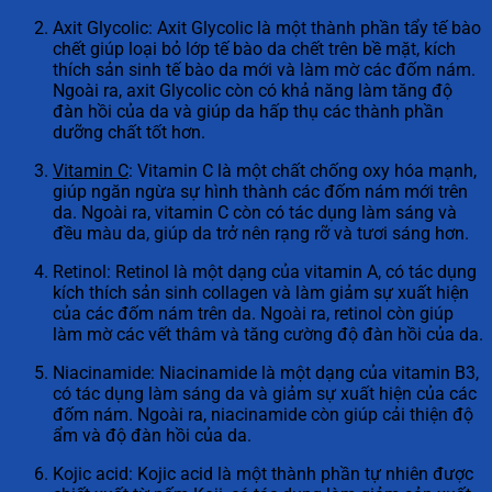
Axit Glycolic: Axit Glycolic là một thành phần tẩy tế bào
chết giúp loại bỏ lớp tế bào da chết trên bề mặt, kích
thích sản sinh tế bào da mới và làm mờ các đốm nám.
Ngoài ra, axit Glycolic còn có khả năng làm tăng độ
đàn hồi của da và giúp da hấp thụ các thành phần
dưỡng chất tốt hơn.
Vitamin C
: Vitamin C là một chất chống oxy hóa mạnh,
giúp ngăn ngừa sự hình thành các đốm nám mới trên
da. Ngoài ra, vitamin C còn có tác dụng làm sáng và
đều màu da, giúp da trở nên rạng rỡ và tươi sáng hơn.
Retinol: Retinol là một dạng của vitamin A, có tác dụng
kích thích sản sinh collagen và làm giảm sự xuất hiện
của các đốm nám trên da. Ngoài ra, retinol còn giúp
làm mờ các vết thâm và tăng cường độ đàn hồi của da.
Niacinamide: Niacinamide là một dạng của vitamin B3,
có tác dụng làm sáng da và giảm sự xuất hiện của các
đốm nám. Ngoài ra, niacinamide còn giúp cải thiện độ
ẩm và độ đàn hồi của da.
Kojic acid: Kojic acid là một thành phần tự nhiên được