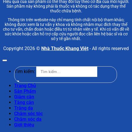
Hiệu quả của sản phẩm có thể thay đổi tùy theo cơ địa của mỗi người.
Sản phầm này không phải là thuốc và không có tác dụng thay thế
thuốc chữa bệnh.
Thông tin trên website này chỉ mang tính chất nội bộ tham khảo;
không được xem là tư vấn y khoa và không nhằm mục đích thay thế
cho tư vấn, chẩn đoán hoặc điều trị từ nhân viên y tế. Khi có vấn đề về
sức khỏe hoặc cần hỗ trợ cấp cứu người đọc cần liên hệ bác sĩ và cơ
sở y tế gần nhất.
Copyright 2026 ©
Nhà Thuốc Khang Việt
- All rights reserved
Tìm kiếm:
Trang Chủ
Sản Phẩm
Giảm cân
Tăng cân
Trắng da
Chăm sóc tóc
Chăm sóc da
Giới thiệu