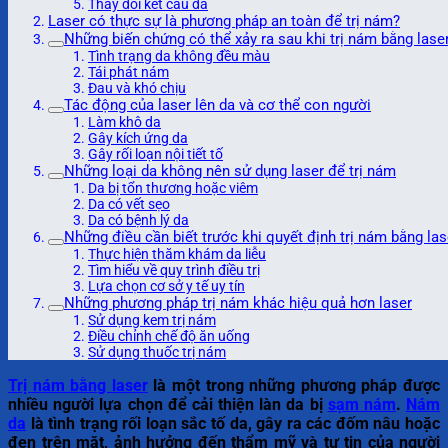
Thay đổi kết cấu da
Laser có thực sự là phương pháp an toàn để trị nám?
Những biến chứng có thể xảy ra sau khi trị nám bằng lase
Tình trạng da không đều màu
Tái phát nám
Đau và khó chịu
Tác động của laser lên da và cơ thể con người
Làm khô da
Gây kích ứng da
Gây rối loạn nội tiết tố
Những loại da không nên sử dụng laser để trị nám
Da bị tổn thương hoặc viêm
Da có vết sẹo
Da có bệnh lý da
Những điều cần biết trước khi quyết định trị nám bằng las
Thực hiện thăm khám da liễu
Tìm hiểu về quy trình điều trị
Lựa chọn cơ sở y tế uy tín
Những phương pháp trị nám khác hiệu quả hơn laser
Sử dụng kem trị nám
Điều chỉnh chế độ ăn uống
Sử dụng thuốc trị nám
Trị nám bằng laser
là một trong những phương pháp được
nhiều người lựa chọn để cải thiện làn da bị
sạm nám
.
Nám
da
là tình trạng rối loạn sắc tố da, gây ra các đốm nâu hoặc
đen trên mặt, ảnh hưởng đến thẩm mỹ và tự tin của người