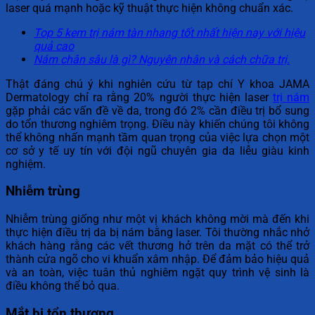
laser quá mạnh hoặc kỹ thuật thực hiện không chuẩn xác.
Top 5 kem trị nám tàn nhang tốt nhất hiện nay với hiệu
quả cao
Nám chân sâu là gì? Nguyên nhân và cách chữa trị.
Thật đáng chú ý khi nghiên cứu từ tạp chí Y khoa JAMA
Dermatology chỉ ra rằng 20% người thực hiện laser
trị nám
gặp phải các vấn đề về da, trong đó 2% cần điều trị bổ sung
do tổn thương nghiêm trọng. Điều này khiến chúng tôi không
thể không nhấn mạnh tầm quan trọng của việc lựa chọn một
cơ sở y tế uy tín với đội ngũ chuyên gia da liễu giàu kinh
nghiệm.
Nhiễm trùng
Nhiễm trùng giống như một vị khách không mời mà đến khi
thực hiện điều trị da bị nám bằng laser. Tôi thường nhắc nhở
khách hàng rằng các vết thương hở trên da mặt có thể trở
thành cửa ngõ cho vi khuẩn xâm nhập. Để đảm bảo hiệu quả
và an toàn, việc tuân thủ nghiêm ngặt quy trình vệ sinh là
điều không thể bỏ qua.
Mắt bị tổn thương