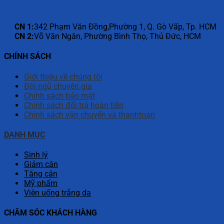
CN 1:
342 Phạm Văn Đồng,Phường 1, Q. Gò Vấp, Tp. HCM
CN 2:
Võ Văn Ngân, Phường Bình Thọ, Thủ Đức, HCM
CHÍNH SÁCH
Giới thiệu về chúng tôi
Đội ngũ chuyên gia
Chính sách bảo mật
Chính sách đổi trả hoàn tiền
Chính sách vận chuyển và thanhtoán
DANH MỤC
Sinh lý
Giảm cân
Tăng cân
Mỹ phẩm
Viên uống trắng da
CHĂM SÓC KHÁCH HÀNG