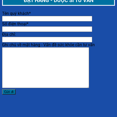
ĐẶT HÀNG - DƯỢC SĨ TƯ VẤN
Tên quý khách*
Số điện thoại*
Địa chỉ:
Ghi chú về mặt hàng - Vấn đề sức khỏe cần tư vấn