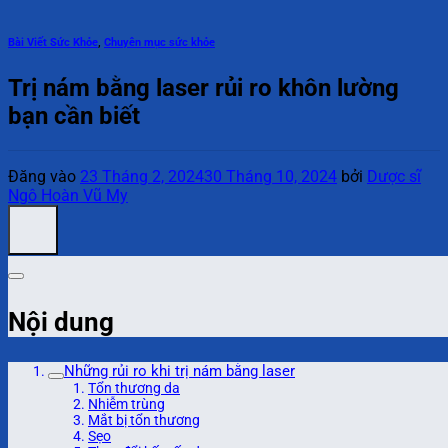
Bài Viết Sức Khỏe
,
Chuyên mục sức khỏe
Trị nám bằng laser rủi ro khôn lường
bạn cần biết
Đăng vào
23 Tháng 2, 2024
30 Tháng 10, 2024
bởi
Dược sĩ
Ngô Hoàn Vũ My
Nội dung
Những rủi ro khi trị nám bằng laser
Tổn thương da
Nhiễm trùng
Mắt bị tổn thương
Sẹo