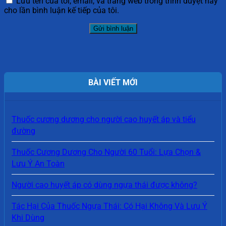
Lưu tên của tôi, email, và trang web trong trình duyệt này
cho lần bình luận kế tiếp của tôi.
BÀI VIẾT MỚI
Thuốc cương dương cho người cao huyết áp và tiểu
đường
Thuốc Cương Dương Cho Người 60 Tuổi: Lựa Chọn &
Lưu Ý An Toàn
Người cao huyết áp có dùng ngựa thái được không?
Tác Hại Của Thuốc Ngựa Thái: Có Hại Không Và Lưu Ý
Khi Dùng