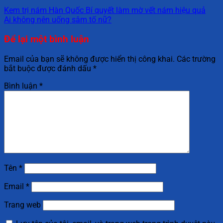
Kem trị nám Hàn Quốc Bí quyết làm mờ vết nám hiệu quả
Ai không nên uống sâm tố nữ?
Để lại một bình luận
Email của bạn sẽ không được hiển thị công khai.
Các trường
bắt buộc được đánh dấu
*
Bình luận
*
Tên
*
Email
*
Trang web