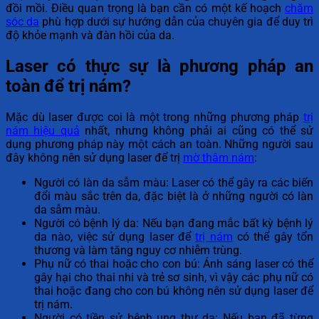
đồi mồi. Điều quan trọng là bạn cần có một kế hoạch
chăm
sóc da
phù hợp dưới sự hướng dẫn của chuyên gia để duy trì
độ khỏe mạnh và đàn hồi của da.
Laser có thực sự là phương pháp an
toàn để trị nám?
Mặc dù laser được coi là một trong những phương pháp
trị
nám hiệu quả
nhất, nhưng không phải ai cũng có thể sử
dụng phương pháp này một cách an toàn. Những người sau
đây không nên sử dụng laser để trị
mờ thâm nám
:
Người có làn da sẫm màu: Laser có thể gây ra các biến
đổi màu sắc trên da, đặc biệt là ở những người có làn
da sẫm màu.
Người có bệnh lý da: Nếu bạn đang mắc bất kỳ bệnh lý
da nào, việc sử dụng laser để
trị nám
có thể gây tổn
thương và làm tăng nguy cơ nhiễm trùng.
Phụ nữ có thai hoặc cho con bú: Ánh sáng laser có thể
gây hại cho thai nhi và trẻ sơ sinh, vì vậy các phụ nữ có
thai hoặc đang cho con bú không nên sử dụng laser để
trị nám.
Người có tiền sử bệnh ung thư da: Nếu bạn đã từng