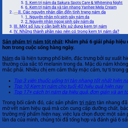
5. Kem trị nám da Sakura Spots Care & Whitening Night
6. Kem trị nám da và tàn nhang Yanhee Mela Cream
II. Các nguyên nhân dẫn đến tình trạng nám da
1. Nguyên nhân nội sinh gây nám da
2. Nguyên nhân ngoại sinh gây nám da
III. Một số lưu ý cần biết khi sử dụng kem trị nám
IV. Những thành phần nào nên có trong kem trị nám da?
Sản phẩm trị nám tốt nhất
: Khám phá 6 giải pháp hiệu q
hơn trong cuộc sống hàng ngày.
Nám
da là hiện tượng phổ biến, đặc trưng bởi sự xuất 
thường của sắc tố melanin trong da. Mặc dù nám không
mắc phải. Nhiều chị em cảm thấy mặc cảm, tự ti trong g
Top 3 viên thuốc uống trị tàn nhang tốt nhất hiện n
Top 10 Kem trị nám cho tuổi 40 hiệu quả hiện nay
Top 17+ cách trị nám da hiệu quả, đơn giản và an t
Trong bối cảnh đó, các sản phẩm
trị nám
tàn nhang đã t
mờ vết nám hiệu quả mà còn cung cấp dưỡng chất, bảo 
trường mỹ phẩm hiện nay, việc lựa chọn được một sản p
làn da của mình, chúng tôi đã tổng hợp và đánh giá 6 sản