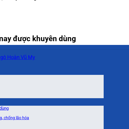
n nay được khuyên dùng
Ngô Hoàn Vũ My
 dùng
g, chống lão hóa