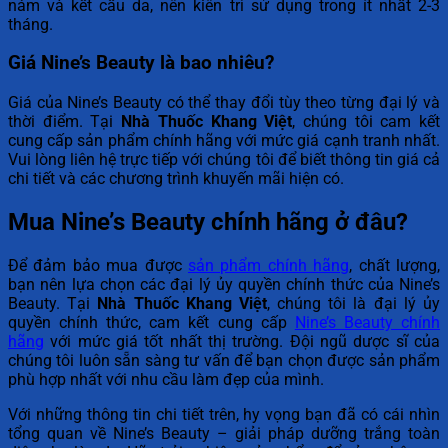
nám và kết cấu da, nên kiên trì sử dụng trong ít nhất 2-3
tháng.
Giá Nine’s Beauty là bao nhiêu?
Giá của Nine’s Beauty có thể thay đổi tùy theo từng đại lý và
thời điểm. Tại
Nhà Thuốc Khang Việt
, chúng tôi cam kết
cung cấp sản phẩm chính hãng với mức giá cạnh tranh nhất.
Vui lòng liên hệ trực tiếp với chúng tôi để biết thông tin giá cả
chi tiết và các chương trình khuyến mãi hiện có.
Mua Nine’s Beauty chính hãng ở đâu?
Để đảm bảo mua được
sản phẩm chính hãng
, chất lượng,
bạn nên lựa chọn các đại lý ủy quyền chính thức của Nine’s
Beauty. Tại
Nhà Thuốc Khang Việt
, chúng tôi là đại lý ủy
quyền chính thức, cam kết cung cấp
Nine’s Beauty chính
hãng
với mức giá tốt nhất thị trường. Đội ngũ dược sĩ của
chúng tôi luôn sẵn sàng tư vấn để bạn chọn được sản phẩm
phù hợp nhất với nhu cầu làm đẹp của mình.
Với những thông tin chi tiết trên, hy vọng bạn đã có cái nhìn
tổng quan về Nine’s Beauty – giải pháp dưỡng trắng toàn