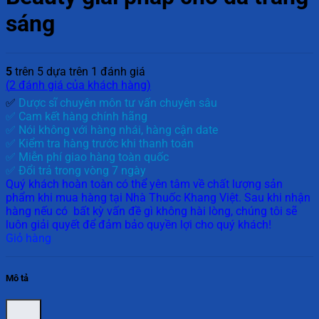
sáng
5
trên 5 dựa trên
1
đánh giá
(
2
đánh giá của khách hàng)
✅
Dược sĩ chuyên môn tư vấn chuyên sâu
✅ Cam kết hàng chính hãng
✅ Nói không với hàng nhái, hàng cận date
✅ Kiểm tra hàng trước khi thanh toán
✅ Miễn phí giao hàng toàn quốc
✅ Đổi trả trong vòng 7 ngày
Quý khách hoàn toàn có thể yên tâm về chất lượng sản
phẩm khi mua hàng tại Nhà Thuốc Khang Việt. Sau khi nhận
hàng nếu có bất kỳ vấn đề gì không hài lòng, chúng tôi sẽ
luôn giải quyết để đảm bảo quyền lợi cho quý khách!
Giỏ hàng
Mô tả