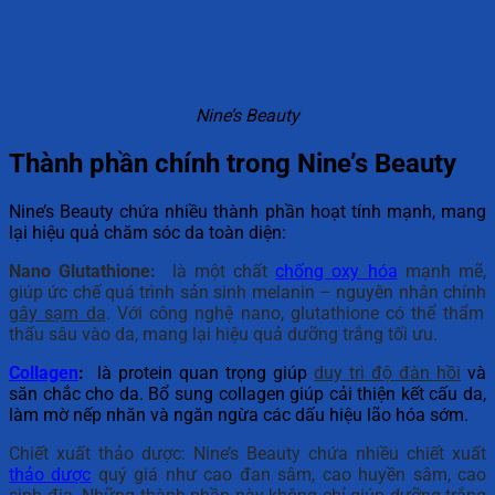
Nine’s Beauty
Thành phần chính trong Nine’s Beauty
Nine’s Beauty chứa nhiều thành phần hoạt tính mạnh, mang
lại hiệu quả chăm sóc da toàn diện:
Nano Glutathione:
là một chất
chống oxy hóa
mạnh mẽ,
giúp ức chế quá trình sản sinh melanin – nguyên nhân chính
gây sạm da
. Với công nghệ nano, glutathione có thể thẩm
thấu sâu vào da, mang lại hiệu quả dưỡng trắng tối ưu.
Collagen
:
là protein quan trọng giúp
duy trì độ đàn hồi
và
săn chắc cho da. Bổ sung collagen giúp cải thiện kết cấu da,
làm mờ nếp nhăn và ngăn ngừa các dấu hiệu lão hóa sớm.
Chiết xuất thảo dược: Nine’s Beauty chứa nhiều chiết xuất
thảo dược
quý giá như cao đan sâm, cao huyền sâm, cao