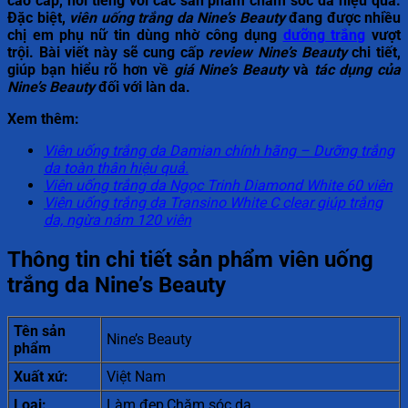
cao cấp, nổi tiếng với các sản phẩm chăm sóc da hiệu quả.
Đặc biệt,
viên uống trắng da Nine’s Beauty
đang được nhiều
chị em phụ nữ tin dùng nhờ công dụng
dưỡng trắng
vượt
trội. Bài viết này sẽ cung cấp
review Nine’s Beauty
chi tiết,
giúp bạn hiểu rõ hơn về
giá Nine’s Beauty
và
tác dụng của
Nine’s Beauty
đối với làn da.
Xem thêm:
Viên uống trắng da Damian chính hãng – Dưỡng trắng
da toàn thân hiệu quả.
Viên uống trắng da Ngọc Trinh Diamond White 60 viên
Viên uống trắng da Transino White C clear giúp trắng
da, ngừa nám 120 viên
Thông tin chi tiết sản phẩm viên uống
trắng da Nine’s Beauty
Tên sản
Nine’s Beauty
phẩm
Xuất xứ:
Việt Nam
Loại:
Làm đẹp,Chăm sóc da