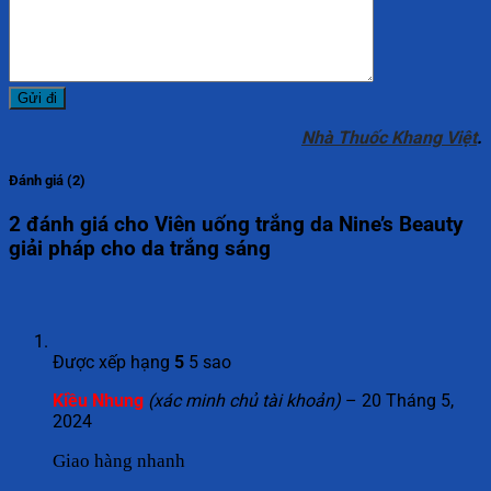
Nhà Thuốc Khang Việt
.
Đánh giá (2)
2 đánh giá cho
Viên uống trắng da Nine’s Beauty
giải pháp cho da trắng sáng
Được xếp hạng
5
5 sao
Kiều Nhung
(xác minh chủ tài khoản)
–
20 Tháng 5,
2024
Giao hàng nhanh