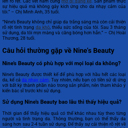
lên rõ rệt. Các vết nám cũng
mờ đi đáng kể
. Sản phẩm thực
sự hiệu quả mà không gây kích ứng cho da nhạy cảm của
tôi.” – Chị Minh Anh, 35 tuổi.
“Nine’s Beauty không chỉ giúp da trắng sáng mà còn cải thiện
rõ rệt tình trạng
da khô
, thiếu sức sống của tôi. Sau 3 tháng
sử dụng, da tôi mịn màng và căng bóng hơn hẳn.” – Chị Hoài
Thương, 28 tuổi.
Câu hỏi thường gặp về Nine’s Beauty
Nine’s Beauty có phù hợp với mọi loại da không?
Nine’s Beauty được thiết kế để phù hợp với hầu hết các loại
da, kể cả
da nhạy cảm
. Tuy nhiên, nếu bạn có tiền sử dị ứng
với bất kỳ thành phần nào trong sản phẩm, nên tham khảo ý
kiến bác sĩ trước khi sử dụng.
Sử dụng Nine’s Beauty bao lâu thì thấy hiệu quả?
Thời gian để thấy hiệu quả có thể khác nhau tùy theo từng
người và tình trạng da. Thông thường, bạn có thể thấy da
sáng hơn sau 2-4 tuần sử dụng. Để thấy sự cải thiện rõ rệt về