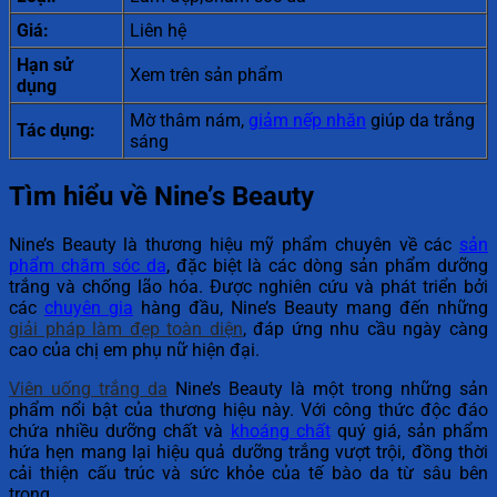
Giá:
Liên hệ
Hạn sử
Xem trên sản phẩm
dụng
Mờ thâm nám,
giảm nếp nhăn
giúp da trắng
Tác dụng:
sáng
Tìm hiểu về Nine’s Beauty
Nine’s Beauty là thương hiệu mỹ phẩm chuyên về các
sản
phẩm chăm sóc da
, đặc biệt là các dòng sản phẩm dưỡng
trắng và chống lão hóa. Được nghiên cứu và phát triển bởi
các
chuyên gia
hàng đầu, Nine’s Beauty mang đến những
giải pháp làm đẹp toàn diện
, đáp ứng nhu cầu ngày càng
cao của chị em phụ nữ hiện đại.
Viên uống trắng da
Nine’s Beauty là một trong những sản
phẩm nổi bật của thương hiệu này. Với công thức độc đáo
chứa nhiều dưỡng chất và
khoáng chất
quý giá, sản phẩm
hứa hẹn mang lại hiệu quả dưỡng trắng vượt trội, đồng thời
cải thiện cấu trúc và sức khỏe của tế bào da từ sâu bên
trong.