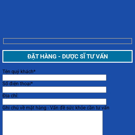
ĐẶT HÀNG - DƯỢC SĨ TƯ VẤN
Tên quý khách*
Số điện thoại*
Địa chỉ:
Ghi chú về mặt hàng - Vấn đề sức khỏe cần tư vấn