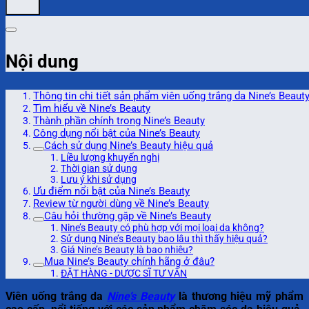
Nội dung
Thông tin chi tiết sản phẩm viên uống trắng da Nine’s Beaut
Tìm hiểu về Nine’s Beauty
Thành phần chính trong Nine’s Beauty
Công dụng nổi bật của Nine’s Beauty
Cách sử dụng Nine’s Beauty hiệu quả
Liều lượng khuyến nghị
Thời gian sử dụng
Lưu ý khi sử dụng
Ưu điểm nổi bật của Nine’s Beauty
Review từ người dùng về Nine’s Beauty
Câu hỏi thường gặp về Nine’s Beauty
Nine’s Beauty có phù hợp với mọi loại da không?
Sử dụng Nine’s Beauty bao lâu thì thấy hiệu quả?
Giá Nine’s Beauty là bao nhiêu?
Mua Nine’s Beauty chính hãng ở đâu?
ĐẶT HÀNG - DƯỢC SĨ TƯ VẤN
Viên uống trắng da
Nine’s Beauty
là thương hiệu mỹ phẩm