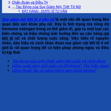
Chẩn đoán và Điều Trị
Tác Động của Suy Giảm Nội Tiết Tố Nữ
ĐẶT HÀNG - DƯỢC SĨ TƯ VẤN
Suy giảm nội tiết tố ở phụ nữ
là một vấn đề quan trọng liên
quan đến sức khỏe phụ nữ. Đây là tình trạng mà nồng độ
hormone estrogen trong cơ thể giảm đi, gây ra một loạt các
biến chứng và triệu chứng ảnh hưởng đến sự cân bằng
nội
tiết tố
nữ và chất lượng cuộc sống. Việc hiểu rõ nguyên
nhân, dấu hiệu và cách nhận đoán suy giảm nội tiết tố ở nữ
giới là rất quan trọng để có biện pháp phòng ngừa và điều
trị kịp thời.
Tác dụng của rượu nhân sâm hàn quốc và cách dùng
Uống nước sâm mỗi ngày có tốt không? Tìm hiểu ngay!
Uống thuốc tây có uống hồng sâm được không?