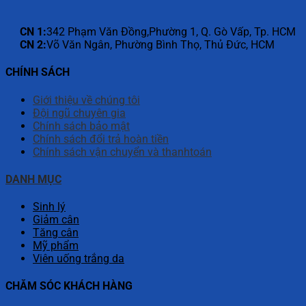
CN 1:
342 Phạm Văn Đồng,Phường 1, Q. Gò Vấp, Tp. HCM
CN 2:
Võ Văn Ngân, Phường Bình Thọ, Thủ Đức, HCM
CHÍNH SÁCH
Giới thiệu về chúng tôi
Đội ngũ chuyên gia
Chính sách bảo mật
Chính sách đổi trả hoàn tiền
Chính sách vận chuyển và thanhtoán
DANH MỤC
Sinh lý
Giảm cân
Tăng cân
Mỹ phẩm
Viên uống trắng da
CHĂM SÓC KHÁCH HÀNG