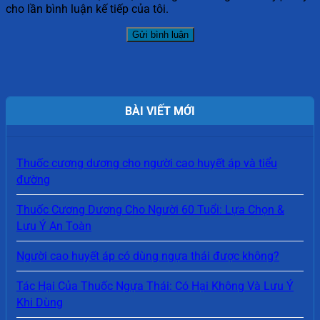
cho lần bình luận kế tiếp của tôi.
BÀI VIẾT MỚI
Thuốc cương dương cho người cao huyết áp và tiểu
đường
Thuốc Cương Dương Cho Người 60 Tuổi: Lựa Chọn &
Lưu Ý An Toàn
Người cao huyết áp có dùng ngựa thái được không?
Tác Hại Của Thuốc Ngựa Thái: Có Hại Không Và Lưu Ý
Khi Dùng