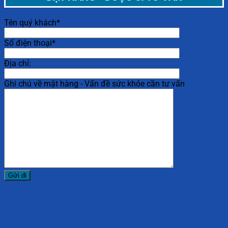
Tên quý khách*
Số điện thoại*
Địa chỉ:
Ghi chú về mặt hàng - Vấn đề sức khỏe cần tư vấn