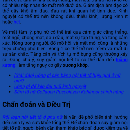
có nhiều nếp nhăn do mất mỡ dưới da. Giảm dịch âm đạo có
thể gây khô âm đạo, đau rát khi quan hệ tình dục. Kinh
nguyệt có thể trở nên không đều, thiểu kinh, lượng kinh ít
hoặc
hết
.
Về mặt tâm lý, phụ nữ có thể trải qua cảm giác căng thẳng,
mất ngủ, chóng mặt, đau đầu, mất sự tập trung, và tăng cảm
xúc. Nóng trong người, đổ mồ hôi, và mệt mỏi cũng là những
triệu chứng phổ biến. Vòng 1 có thể trở nên mềm và mất đi
sự săn chắc.
Tăng cân
và tích tụ mỡ bụng cũng thường xảy
ra. Đáng chú ý, suy giảm nội tiết tố có thể dẫn đến
loãng
xương
, làm tăng nguy cơ gãy
xương khớp
.
[Giải đáp] Uống gì cân bằng nội tiết tố hiệu quả ở nữ
giới?
Uống gì để kéo dài tuổi kinh nguyệt
Sâm tố nữ Collagen Puecolazen Kohinoor chính hãng
Chẩn đoán và Điều Trị
Rối loạn nội tiết tố ở phụ nữ
là vấn đề phổ biến ảnh hưởng
đến sinh lý và sức khỏe tổng thể. Để chẩn đoán suy giảm nội
tiết tố nữ, người bệnh cần tham khảo bác sĩ, được kiểm tra về