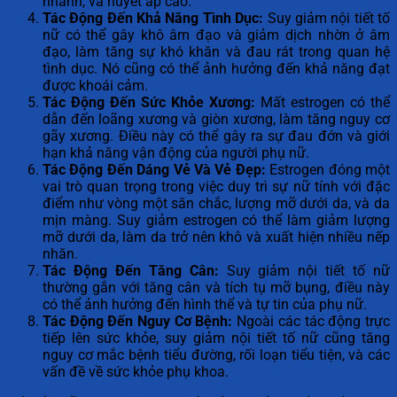
nhanh, và huyết áp cao.
Tác Động Đến Khả Năng Tình Dục:
Suy giảm nội tiết tố
nữ có thể gây khô âm đạo và giảm dịch nhờn ở âm
đạo, làm tăng sự khó khăn và đau rát trong quan hệ
tình dục. Nó cũng có thể ảnh hưởng đến khả năng đạt
được khoái cảm.
Tác Động Đến Sức Khỏe Xương:
Mất estrogen có thể
dẫn đến loãng xương và giòn xương, làm tăng nguy cơ
gãy xương. Điều này có thể gây ra sự đau đớn và giới
hạn khả năng vận động của người phụ nữ.
Tác Động Đến Dáng Vẻ Và Vẻ Đẹp:
Estrogen đóng một
vai trò quan trọng trong việc duy trì sự nữ tính với đặc
điểm như vòng một săn chắc, lượng mỡ dưới da, và da
mịn màng. Suy giảm estrogen có thể làm giảm lượng
mỡ dưới da, làm da trở nên khô và xuất hiện nhiều nếp
nhăn.
Tác Động Đến Tăng Cân:
Suy giảm nội tiết tố nữ
thường gắn với tăng cân và tích tụ mỡ bụng, điều này
có thể ảnh hưởng đến hình thể và tự tin của phụ nữ.
Tác Động Đến Nguy Cơ Bệnh:
Ngoài các tác động trực
tiếp lên sức khỏe, suy giảm nội tiết tố nữ cũng tăng
nguy cơ mắc bệnh tiểu đường, rối loạn tiểu tiện, và các
vấn đề về sức khỏe phụ khoa.