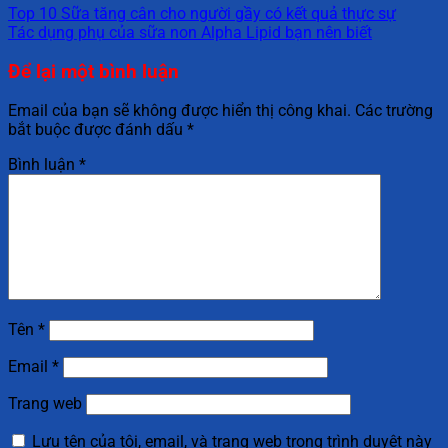
Top 10 Sữa tăng cân cho người gầy có kết quả thực sự
Tác dụng phụ của sữa non Alpha Lipid bạn nên biết
Để lại một bình luận
Email của bạn sẽ không được hiển thị công khai.
Các trường
bắt buộc được đánh dấu
*
Bình luận
*
Tên
*
Email
*
Trang web
Lưu tên của tôi, email, và trang web trong trình duyệt này