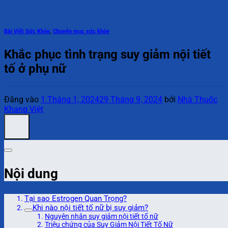
Bài Viết Sức Khỏe
,
Chuyên mục sức khỏe
Khắc phục tình trạng suy giảm nội tiết
tố ở phụ nữ
Đăng vào
1 Tháng 1, 2024
29 Tháng 9, 2024
bởi
Nhà Thuốc
Khang Việt
Nội dung
Tại sao Estrogen Quan Trọng?
Khi nào nội tiết tố nữ bị suy giảm?
Nguyên nhân suy giảm nội tiết tố nữ
Triệu chứng của Suy Giảm Nội Tiết Tố Nữ