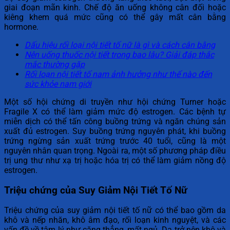
giai đoạn mãn kinh. Chế độ ăn uống không cân đối hoặc
kiêng khem quá mức cũng có thể gây mất cân bằng
hormone.
Dấu hiệu rối loại nội tiết tố nữ là gì và cách cân bằng
Nên uống thuốc nội tiết trong bao lâu? Giải đáp thắc
mắc thường gặp
Rối loạn nội tiết tố nam ảnh hưởng như thế nào đến
sức khỏe nam giới
Một số hội chứng di truyền như hội chứng Turner hoặc
Fragile X có thể làm giảm mức độ estrogen. Các bệnh tự
miễn dịch có thể tấn công buồng trứng và ngăn chúng sản
xuất đủ estrogen. Suy buồng trứng nguyên phát, khi buồng
trứng ngừng sản xuất trứng trước 40 tuổi, cũng là một
nguyên nhân quan trọng. Ngoài ra, một số phương pháp điều
trị ung thư như xạ trị hoặc hóa trị có thể làm giảm nồng độ
estrogen.
Triệu chứng của Suy Giảm Nội Tiết Tố Nữ
Triệu chứng của suy giảm nội tiết tố nữ có thể bao gồm da
khô và nếp nhăn, khô âm đạo, rối loạn kinh nguyệt, và các
vấn đề về tâm lý như căng thẳng, mất ngủ. Da trở nên khô và