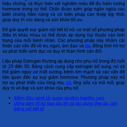
triệu chứng, và thực hiện xét nghiệm máu để đo hàm lượng
hormone trong cơ thể. Chẩn đoán sớm giúp ngăn ngừa các
biến chứng tiềm năng và có biện pháp can thiệp kịp thời,
giúp duy trì vóc dáng và sức khỏe tối ưu.
Để giải quyết suy giảm nội tiết tố nữ, có một số phương pháp
điều trị khác nhau có thể được áp dụng tùy thuộc vào tình
trạng của mỗi bệnh nhân. Các phương pháp này nhằm cải
thiện các vấn đề về eo, ngực, âm đạo và
da
, đồng thời hỗ trợ
sự phát triển sinh dục và duy trì thân hình cân đối.
Liệu pháp Estrogen thường áp dụng cho phụ nữ trong độ tuổi
từ 25 đến 50. Bằng cách cung cấp estrogen bổ sung, nó có
thể giảm nguy cơ mất xương, bệnh tim mạch và các vấn đề
liên quan đến sự suy giảm hormone. Phương pháp này hỗ
trợ sự phát triển của lông mu,
vú
, ống sữa và mô mỡ, giúp
duy trì vẻ đẹp và sức khỏe của phụ nữ.
Mầm đậu nành Úc super lecithin healthy care
Uống sâm tố nữ bao lâu thì có tác dụng đẹp da, cân
bằng nội tiết tố