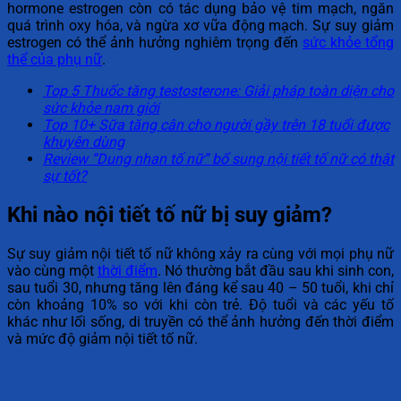
hormone estrogen còn có tác dụng bảo vệ tim mạch, ngăn
quá trình oxy hóa, và ngừa xơ vữa động mạch. Sự suy giảm
estrogen có thể ảnh hưởng nghiêm trọng đến
sức khỏe tổng
thể của phụ nữ
.
Top 5 Thuốc tăng testosterone: Giải pháp toàn diện cho
sức khỏe nam giới
Top 10+ Sữa tăng cân cho người gầy trên 18 tuổi được
khuyên dùng
Review “Dung nhan tố nữ” bổ sung nội tiết tố nữ có thật
sự tốt?
Khi nào nội tiết tố nữ bị suy giảm?
Sự suy giảm nội tiết tố nữ không xảy ra cùng với mọi phụ nữ
vào cùng một
thời điểm
. Nó thường bắt đầu sau khi sinh con,
sau tuổi 30, nhưng tăng lên đáng kể sau 40 – 50 tuổi, khi chỉ
còn khoảng 10% so với khi còn trẻ. Độ tuổi và các yếu tố
khác như lối sống, di truyền có thể ảnh hưởng đến thời điểm
và mức độ giảm nội tiết tố nữ.