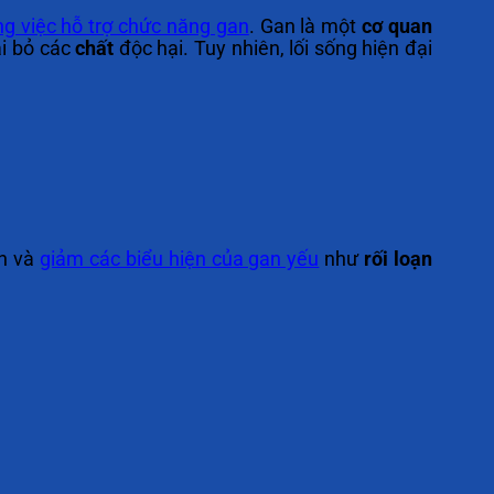
ng việc hỗ trợ chức năng gan
. Gan là một
cơ quan
ại bỏ các
chất
độc hại. Tuy nhiên, lối sống hiện đại
n và
giảm các biểu hiện của gan yếu
như
rối loạn