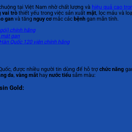
huộng tại Việt Nam nhờ chất lượng và
hiệu quả cao tro
g
vai trò
thiết yếu trong việc sản xuất
mật
, lọc máu và lo
ào gan
và tăng
nguy cơ
mắc các
bệnh
gan mãn tính.
gói) chính hãng
c mát gan
Hàn Quốc 120 viên chính hãng
uốc, được nhiều người tin dùng để hỗ trợ
chức năng
ga
àng da
,
vàng mắt
hay
nước tiểu
sẫm màu:
sin Gold: