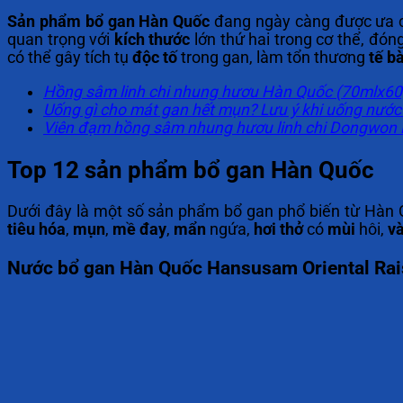
Sản phẩm bổ gan Hàn Quốc
đang ngày càng được ưa c
quan trọng với
kích thước
lớn thứ hai trong cơ thể, đón
có thể gây tích tụ
độc tố
trong gan, làm tổn thương
tế b
Hồng sâm linh chi nhung hươu Hàn Quốc (70mlx60
Uống gì cho mát gan hết mụn? Lưu ý khi uống nướ
Viên đạm hồng sâm nhung hươu linh chi Dongwon 
Top 12 sản phẩm bổ gan Hàn Quốc
Dưới đây là một số sản phẩm bổ gan phổ biến từ Hàn Q
tiêu hóa
,
mụn
,
mề đay
,
mẩn
ngứa,
hơi thở
có
mùi
hôi,
v
Nước bổ gan Hàn Quốc Hansusam Oriental Rai