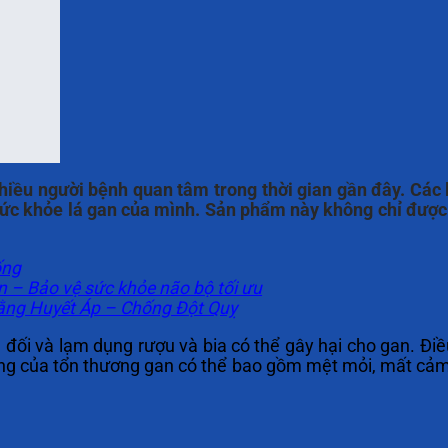
hiều người bệnh quan tâm trong thời gian gần đây. Các
ức khỏe lá gan của mình. Sản phẩm này không chỉ đượ
ống
 – Bảo vệ sức khỏe não bộ tối ưu
ằng Huyết Áp – Chống Đột Quỵ
ối và lạm dụng rượu và bia có thể gây hại cho gan. Điều
ng của tổn thương gan có thể bao gồm mệt mỏi, mất cảm 