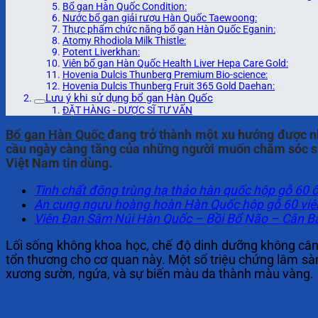
Bổ gan Hàn Quốc Condition:
Nước bổ gan giải rượu Hàn Quốc Taewoong:
Thực phẩm chức năng bổ gan Hàn Quốc Eganin:
Atomy Rhodiola Milk Thistle:
Potent Liverkhan:
Viên bổ gan Hàn Quốc Health Liver Hepa Care Gold:
Hovenia Dulcis Thunberg Premium Bio-science:
Hovenia Dulcis Thunberg Fruit 365 Gold Daehan:
Lưu ý khi sử dụng bổ gan Hàn Quốc
ĐẶT HÀNG - DƯỢC SĨ TƯ VẤN
Bổ gan Hàn Quốc
đang trở thành một xu hướng được n
cầu ngày càng tăng của những người muốn chăm sóc s
Việt Nam tin dùng.
Tinh chất đông trùng hạ thảo hàn quốc hộp gỗ 60 
An cung ngưu hoàng hoàn Hàn Quốc hộp gỗ 60 viên
Viên Đan Sâm Núi Hàn Quốc – Bồi Bổ Não – Cân B
Lối sống không khoa học, chế độ dinh dưỡng không cân đ
tổn thương cho cơ quan này. Một số triệu chứng lâm sà
xương sườn, ngứa, và sự biến màu da thành màu vàng.