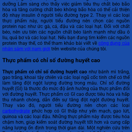
dưỡng Lâm sàng cho thấy việc giảm tiêu thụ chất béo bão
hòa và tăng cường chất béo không bão hòa có thể cải thiện
độ nhạy insulin ở người tiểu đường type 2. Thay vì các loại
thực phẩm này, người tiểu đường nên chọn các nguồn
protein nạc như ức gà, cá, đậu và các loại hạt. Đối với chất
béo, nên ưu tiên các nguồn chất béo lành mạnh như dầu ô
liu, quả bơ và các loại hạt. Nếu bạn đang tìm kiếm các nguồn
protein thay thế, có thể tham khảo bài viết về
công dụng của
nhân sâm với nam giới
trên website của chúng tôi.
Thực phẩm có chỉ số đường huyết cao
Thực phẩm có chỉ số đường huyết cao
như bánh mì trắng,
gạo trắng, khoai tây chiên và các loại ngũ cốc tinh chế có thể
làm tăng đột ngột lượng đường trong máu. Chỉ số đường
huyết (GI) là thước đo mức độ ảnh hưởng của thực phẩm đối
với đường huyết. Thực phẩm có GI cao được tiêu hóa và hấp
thu nhanh chóng, dẫn đến sự tăng đột ngột đường huyết.
Thay vào đó, người tiểu đường nên chọn các loại
carbohydrate
phức hợp có GI thấp như yến mạch, gạo lứt,
quinoa và các loại đậu. Những thực phẩm này được tiêu hóa
chậm hơn, giúp kiểm soát đường huyết tốt hơn và cung cấp
năng lượng ổn định trong thời gian dài. Một nghiên cứu trên