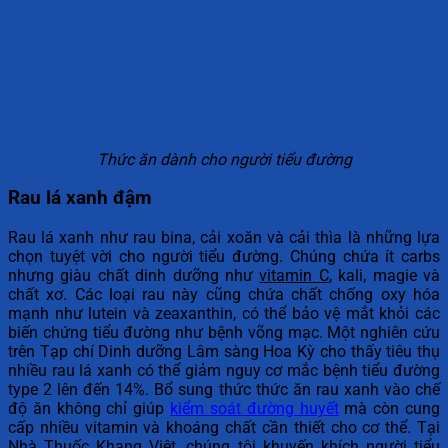
Thức ăn dành cho người tiểu đường
Rau lá xanh đậm
Rau lá xanh như rau bina, cải xoăn và cải thìa là những lựa
chọn tuyệt vời cho người tiểu đường. Chúng chứa ít carbs
nhưng giàu chất dinh dưỡng như
vitamin C
, kali, magie và
chất xơ. Các loại rau này cũng chứa chất chống oxy hóa
mạnh như lutein và zeaxanthin, có thể bảo vệ mắt khỏi các
biến chứng tiểu đường như bệnh võng mạc. Một nghiên cứu
trên Tạp chí Dinh dưỡng Lâm sàng Hoa Kỳ cho thấy tiêu thụ
nhiều rau lá xanh có thể giảm nguy cơ mắc bệnh tiểu đường
type 2 lên đến 14%. Bổ sung thức thức ăn rau xanh vào chế
độ ăn không chỉ giúp
kiểm soát đường huyết
mà còn cung
cấp nhiều vitamin và khoáng chất cần thiết cho cơ thể. Tại
Nhà Thuốc Khang Việt, chúng tôi khuyến khích người tiểu