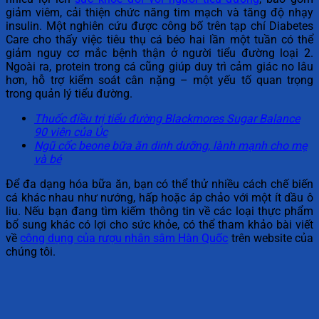
giảm viêm, cải thiện chức năng tim mạch và tăng độ nhạy
insulin. Một nghiên cứu được công bố trên tạp chí Diabetes
Care cho thấy việc tiêu thụ cá béo hai lần một tuần có thể
giảm nguy cơ mắc bệnh thận ở người tiểu đường loại 2.
Ngoài ra, protein trong cá cũng giúp duy trì cảm giác no lâu
hơn, hỗ trợ kiểm soát cân nặng – một yếu tố quan trọng
trong quản lý tiểu đường.
Thuốc điều trị tiểu đường Blackmores Sugar Balance
90 viên của Úc
Ngũ cốc beone bữa ăn dinh dưỡng, lành mạnh cho mẹ
và bé
Để đa dạng hóa bữa ăn, bạn có thể thử nhiều cách chế biến
cá khác nhau như nướng, hấp hoặc áp chảo với một ít dầu ô
liu. Nếu bạn đang tìm kiếm thông tin về các loại thực phẩm
bổ sung khác có lợi cho sức khỏe, có thể tham khảo bài viết
về
công dụng của rượu nhân sâm Hàn Quốc
trên website của
chúng tôi.