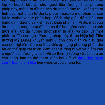
Phương pháp đĩa ăn
là một cách đơn giản và hiệu quả để
lập kế hoạch bữa ăn cho người tiểu đường. Theo phương
pháp này, một nửa đĩa ăn nên được phủ đầy rau không chứa
tinh bột, một phần tư đĩa là protein nạc, và một phần tư còn
lại là carbohydrate phức hợp. Cách này giúp đảm bảo cân
bằng dinh dưỡng và kiểm soát khẩu phần ăn. Ví dụ, một bữa
ăn theo phương pháp đĩa ăn có thể bao gồm salad rau xanh
(nửa đĩa), ức gà nướng (một phần tư đĩa) và gạo lứt (một
phần tư đĩa còn lại). Phương pháp này được
Hiệp hội Tiểu
đường Mỹ (ADA)
khuyến nghị vì tính đơn giản và hiệu quả
của nó. Nghiên cứu cho thấy việc áp dụng phương pháp đĩa
ăn có thể giúp cải thiện kiểm soát đường huyết và giảm cân
ở người tiểu đường type 2. Để có thêm ý tưởng về các bữa ăn
cân bằng, bạn có thể tham khảo bài viết về
thực đơn giảm
cân 1 tuần giảm 6kg
trên website của chúng tôi.