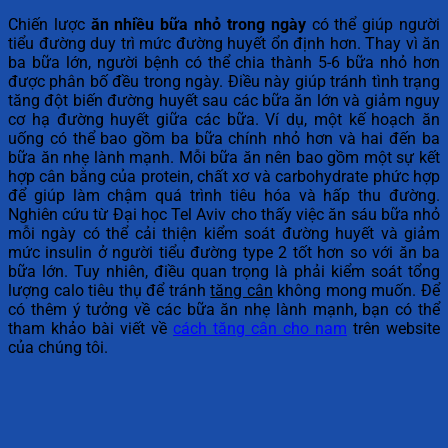
Chiến lược
ăn nhiều bữa nhỏ trong ngày
có thể giúp người
tiểu đường duy trì mức đường huyết ổn định hơn. Thay vì ăn
ba bữa lớn, người bệnh có thể chia thành 5-6 bữa nhỏ hơn
được phân bố đều trong ngày. Điều này giúp tránh tình trạng
tăng đột biến đường huyết sau các bữa ăn lớn và giảm nguy
cơ hạ đường huyết giữa các bữa. Ví dụ, một kế hoạch ăn
uống có thể bao gồm ba bữa chính nhỏ hơn và hai đến ba
bữa ăn nhẹ lành mạnh. Mỗi bữa ăn nên bao gồm một sự kết
hợp cân bằng của protein, chất xơ và carbohydrate phức hợp
để giúp làm chậm quá trình tiêu hóa và hấp thu đường.
Nghiên cứu từ Đại học Tel Aviv cho thấy việc ăn sáu bữa nhỏ
mỗi ngày có thể cải thiện kiểm soát đường huyết và giảm
mức insulin ở người tiểu đường type 2 tốt hơn so với ăn ba
bữa lớn. Tuy nhiên, điều quan trọng là phải kiểm soát tổng
lượng calo tiêu thụ để tránh
tăng cân
không mong muốn. Để
có thêm ý tưởng về các bữa ăn nhẹ lành mạnh, bạn có thể
tham khảo bài viết về
cách tăng cân cho nam
trên website
của chúng tôi.