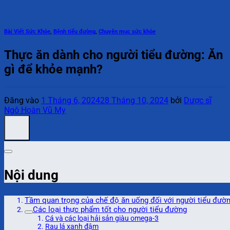
Bài Viết Sức Khỏe
,
Bệnh tiểu đường
,
Chuyên mục sức khỏe
Thực ăn dành cho người tiểu đường: Ăn
gì để khỏe mạnh?
Đăng vào
1 Tháng 6, 2024
28 Tháng 10, 2024
bởi
Dược sĩ
Ngô Hoàn Vũ My
Nội dung
Tầm quan trọng của chế độ ăn uống đối với người tiểu đườ
Các loại thực phẩm tốt cho người tiểu đường
Cá và các loại hải sản giàu omega-3
Rau lá xanh đậm