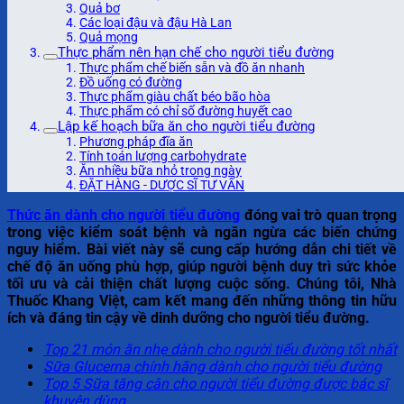
Quả bơ
Các loại đậu và đậu Hà Lan
Quả mọng
Thực phẩm nên hạn chế cho người tiểu đường
Thực phẩm chế biến sẵn và đồ ăn nhanh
Đồ uống có đường
Thực phẩm giàu chất béo bão hòa
Thực phẩm có chỉ số đường huyết cao
Lập kế hoạch bữa ăn cho người tiểu đường
Phương pháp đĩa ăn
Tính toán lượng carbohydrate
Ăn nhiều bữa nhỏ trong ngày
ĐẶT HÀNG - DƯỢC SĨ TƯ VẤN
Thức ăn dành cho người tiểu đường
đóng vai trò quan trọng
trong việc kiểm soát bệnh và ngăn ngừa các biến chứng
nguy hiểm. Bài viết này sẽ cung cấp hướng dẫn chi tiết về
chế độ ăn uống phù hợp, giúp người bệnh duy trì sức khỏe
tối ưu và cải thiện chất lượng cuộc sống. Chúng tôi, Nhà
Thuốc Khang Việt, cam kết mang đến những thông tin hữu
ích và đáng tin cậy về dinh dưỡng cho người tiểu đường.
Top 21 món ăn nhẹ dành cho người tiểu đường tốt nhất
Sữa Glucerna chính hãng dành cho người tiểu đường
Top 5 Sữa tăng cân cho người tiểu đường được bác sĩ
khuyên dùng