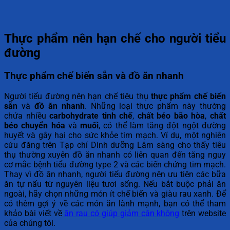
Thực phẩm nên hạn chế cho người tiểu
đường
Thực phẩm chế biến sẵn và đồ ăn nhanh
Người tiểu đường nên hạn chế tiêu thụ
thực phẩm chế biến
sẵn
và
đồ ăn nhanh
. Những loại thực phẩm này thường
chứa nhiều
carbohydrate tinh chế
,
chất béo bão hòa
,
chất
béo chuyển hóa
và
muối
, có thể làm tăng đột ngột đường
huyết và gây hại cho sức khỏe tim mạch. Ví dụ, một nghiên
cứu đăng trên Tạp chí Dinh dưỡng Lâm sàng cho thấy tiêu
thụ thường xuyên đồ ăn nhanh có liên quan đến tăng nguy
cơ mắc bệnh tiểu đường type 2 và các biến chứng tim mạch.
Thay vì đồ ăn nhanh, người tiểu đường nên ưu tiên các bữa
ăn tự nấu từ nguyên liệu tươi sống. Nếu bắt buộc phải ăn
ngoài, hãy chọn những món ít chế biến và giàu rau xanh. Để
có thêm gợi ý về các món ăn lành mạnh, bạn có thể tham
khảo bài viết về
ăn rau có giúp giảm cân không
trên website
của chúng tôi.