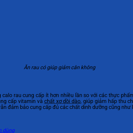
Ăn rau có giúp giảm cân không
g calo rau cung cấp ít hơn nhiều lần so với các thực ph
ung cấp vitamin và
chất xơ dồi dào
, giúp giảm hấp thu c
n đảm bảo cung cấp đủ các chất dinh dưỡng cũng như lư
n dùng