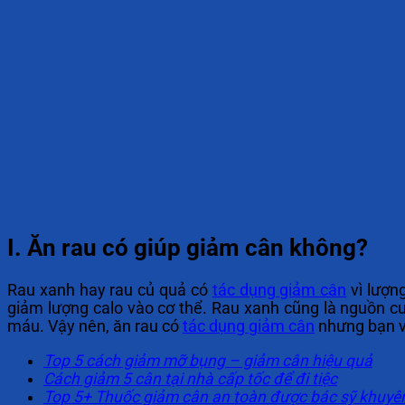
I. Ăn rau có giúp giảm cân không?
Rau xanh hay rau củ quả có
tác dụng giảm cân
vì lượn
giảm lượng calo vào cơ thể. Rau xanh cũng là nguồn c
máu. Vậy nên, ăn rau có
tác dụng giảm cân
nhưng bạn vẫ
Top 5 cách giảm mỡ bụng – giảm cân hiệu quả
Cách giảm 5 cân tại nhà cấp tốc để đi tiệc
Top 5+ Thuốc giảm cân an toàn được bác sỹ khuyê