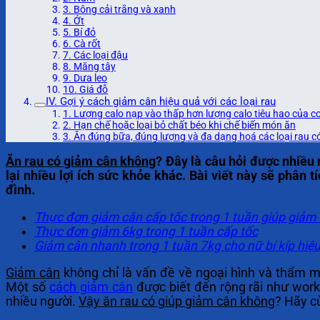
3. Bông cải trắng và xanh
4. Ớt
5. Bí đỏ
6. Cà rốt
7. Các loại đậu
8. Măng tây
9. Dưa leo
10. Giá đỗ
IV. Gợi ý cách giảm cân hiệu quả với các loại rau
1. Lượng calo nạp vào thấp hơn lượng calo tiêu hao của cơ
2. Hạn chế hoặc loại bỏ chất béo khi chế biến món ăn
3. Ăn đúng bữa, đúng lượng và đa dạng hoá các loại rau c
Ăn rau có giảm cân không
? Đây là câu hỏi được nhiề
lại nhiều lợi ích sức khỏe khác. Bài viết này sẽ phân t
đình.
Thực đơn giảm cân cấp tốc trong 1 tuần giúp giảm 
Thực đơn giảm 6kg trong 1 tuần cấp tốc
Giảm cân nhanh trong 1 tuần 7kg cho nữ bí kíp hiệ
Giảm cân
không chỉ là vấn đề về ngoại hình và thẩm
Một số
cách giảm cân
được biết đến rộng rãi như worko
nhiều người.
Vậy ăn rau có giúp giảm cân không
? Hãy c