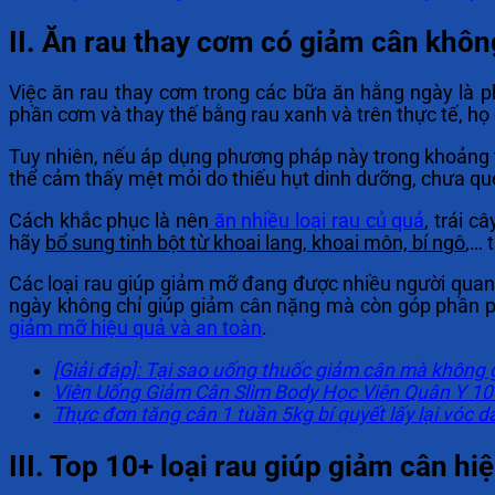
II. Ăn rau thay cơm có giảm cân khôn
Việc ăn rau thay cơm trong các bữa ăn hằng ngày là 
phần cơm và thay thế bằng rau xanh và trên thực tế, họ
Tuy nhiên, nếu áp dụng phương pháp này trong khoảng t
thể cảm thấy mệt mỏi do thiếu hụt dinh dưỡng, chưa qu
Cách khắc phục là nên
ăn nhiều loại rau củ quả
, trái 
hãy
bổ sung tinh bột từ khoai lang, khoai môn, bí ngô
,… 
Các loại rau giúp giảm mỡ đang được nhiều người quan
ngày không chỉ giúp giảm cân nặng mà còn góp phần p
giảm mỡ hiệu quả và an toàn
.
[Giải đáp]: Tại sao uống thuốc giảm cân mà không
Viên Uống Giảm Cân Slim Body Học Viện Quân Y 10
Thực đơn tăng cân 1 tuần 5kg bí quyết lấy lại vóc 
III. Top 10+ loại rau giúp giảm cân hi