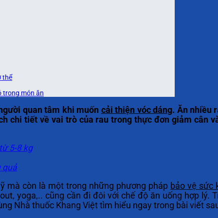
 thể
ó trong món ăn
u người quan tâm khi muốn
cải thiện vóc dáng
. Ăn nhiều 
ích chi tiết về vai trò của rau trong thực đơn giảm cân 
từ 5-8 kg
u quả
 mỹ mà còn là một trong những phương pháp
bảo vệ sức 
ut, yoga,.. cũng cần đi đôi với chế độ ăn uống hợp lý. T
ùng Nhà thuốc Khang Việt tìm hiểu ngay trong bài viết sa